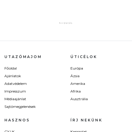
UTAZÓMAJOM
ÚTICÉLOK
Főoldal
Európa
Ajánlatok
Ázsia
Adatvédelem
Amerika
Impresszum
Afrika
Médiaajánlat
Ausztrália
Sajtómegjelenések
HASZNOS
ÍRJ NEKÜNK
GY.I.K.
Kapcsolat