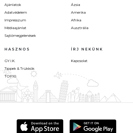
Ajánlatok
Ázsia
Adatvédelem
Amerika
Impresszum
Afrika
Médiaajánlat
Ausztrália
Sajtómegjelenések
HASZNOS
ÍRJ NEKÜNK
GY.I.K.
Kapcsolat
Tippek & Trükkök
TOP10