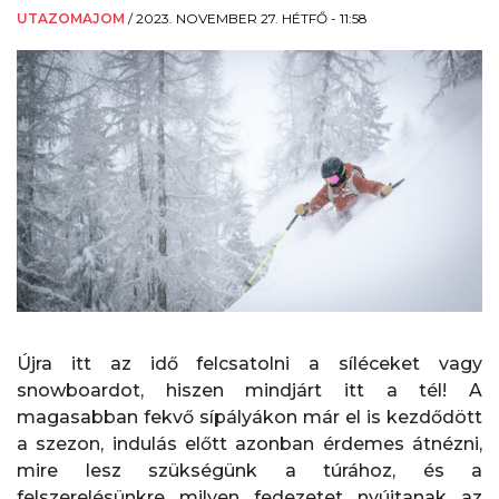
UTAZOMAJOM
/
2023. NOVEMBER 27. HÉTFŐ - 11:58
Újra itt az idő felcsatolni a síléceket vagy
snowboardot, hiszen mindjárt itt a tél! A
magasabban fekvő sípályákon már el is kezdődött
a szezon, indulás előtt azonban érdemes átnézni,
mire lesz szükségünk a túrához, és a
felszerelésünkre milyen fedezetet nyújtanak az