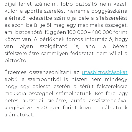
díjjal lehet számolni. Több biztosító nem kezeli
külön a sportfelszerelést, hanem a poggyászkárra
elérhető fedezetbe számolja bele a sífelszerelést
és azon belül jelöl meg egy maximális összeget,
ami biztosítótól függően 100 000 – 400 000 forint
között van. A bérlőknek fontos információ, hogy
van olyan szolgáltató is, ahol a bérelt
sífelszerelésre semmilyen fedezetet nem vállal a
biztosító.
Érdemes összehasonlítani az
utasbiztosításokat
ebből a szempontból is, hiszen nem mindegy,
hogy egy baleset esetén a sérült felszerelésre
mekkora összeggel számolhatunk. Két főre, egy
hetes ausztriai síelésre, autós asszisztenciával
kiegészítve 15-20 ezer forint között találhatunk
ajánlatokat.