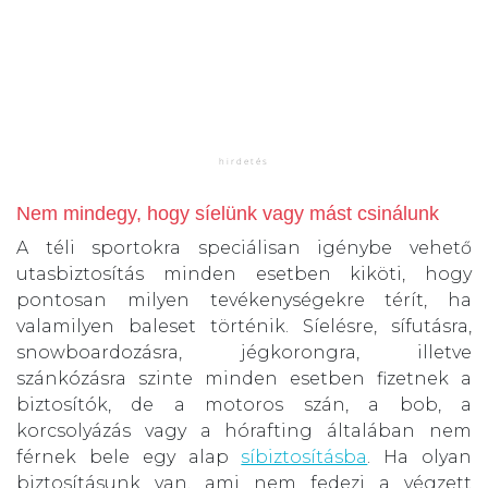
Nem mindegy, hogy síelünk vagy mást csinálunk
A téli sportokra speciálisan igénybe vehető
utasbiztosítás minden esetben kiköti, hogy
pontosan milyen tevékenységekre térít, ha
valamilyen baleset történik. Síelésre, sífutásra,
snowboardozásra, jégkorongra, illetve
szánkózásra szinte minden esetben fizetnek a
biztosítók, de a motoros szán, a bob, a
korcsolyázás vagy a hórafting általában nem
férnek bele egy alap
síbiztosításba
. Ha olyan
biztosításunk van, ami nem fedezi a végzett