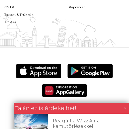
GY.I.K.
Kapcsolat
Tippek & Trükkök
TOP10
Talán ez is érdekelhet!
×
Reagált a Wizz Air a
Minden tartalom jogvédett © 2026 Utazómajom.
kamutörlésekkel