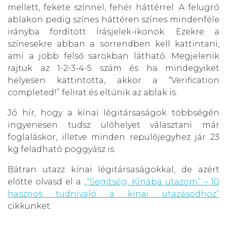
mellett, fekete színnel, fehér háttérrel. A felugró
ablakon pedig színes háttéren színes mindenféle
irányba fordított írásjelek-ikonok. Ezekre a
színesekre abban a sorrendben kell kattintani,
ami a jobb felső sarokban látható. Megjelenik
rajtuk az 1-2-3-4-5 szám és ha mindegyiket
helyesen kattintotta, akkor a “Verification
completed!” felirat és eltűnik az ablak is.
Jó hír, hogy a kínai légitársaságok többségén
ingyenesen tudsz ülőhelyet választani már
foglaláskor, illetve minden repülőjegyhez jár 23
kg feladható poggyász is.
Bátran utazz kínai légitársaságokkal, de azért
előtte olvasd el a
„“Segítség, Kínába utazom” – 10
hasznos tudnivaló a kínai utazásodhoz”
cikkünket.