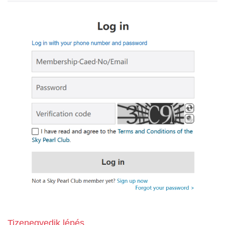
Tizenegyedik lépés