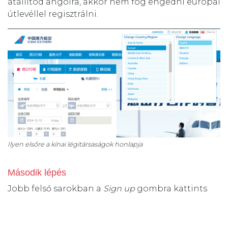
átállítod angolra, akkor nem fog engedni európai
útlevéllel regisztrálni.
Ilyen elsőre a kínai légitársaságok honlapja
Második lépés
Jobb felső sarokban a
Sign up
gombra kattints