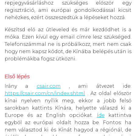
repjegyvásárláshoz szükséges először egy
regisztráció, ami európai gondolkodással kicsit
nehézkes, ezért összeszedtük a lépéseket hozzá.
Készítsd elő az útleveled és már kezdődhet is a
móka. Ezen kívül egy email címre lesz szükséged.
Telefonszámmal ne is próbálkozz, mert nem csak
hogy nem kapsz kódot, de Kínába belépés után is
problémákba fogsz ütközni.
Első lépés
Irány a
csair.com
, ami átvezet ide:
https://csair.com/cn/index.shtml
. Az oldal először
kínai nyelven nyílik meg, ekkor a jobb felső
sarokban kattints Kínára, helyette válaszd ki a
Europe és az English opciókat.
Ide
kattintva
egyből az európai oldalt hozza be. Fontos: ha
nem választod ki és Kínát hagyod a régiónál, de