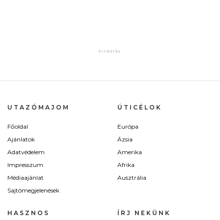
UTAZÓMAJOM
ÚTICÉLOK
Főoldal
Európa
Ajánlatok
Ázsia
Adatvédelem
Amerika
Impresszum
Afrika
Médiaajánlat
Ausztrália
Sajtómegjelenések
HASZNOS
ÍRJ NEKÜNK