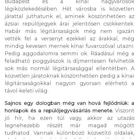
Budapest és a kínai nagyvárosok
légiközlekedésében. Hét városba is közvetlen
járattal juthatunk el, aminek köszönhetően az
ázsiai repülőjegyek árai jelentősen csökkentek.
Habár más légitársaságok még nem igazán
vették fel a versenyt ezekkel az árakkal, még
mindig kevesen mernek kínai fuvarozóval utazni.
Pedig aggodalomra semmi ok. Ráadásul még a
feladható poggyászok is díjmentesen felvihetők
sok más normál légitársasággal ellentétben. A
közvetlen járatoknak köszönhetően pedig a kínai
légitársaságokkal nagyon gyorsan elérhető a
távol-keleti világ.
Sajnos egy dologban még van hová fejlődniük: a
honlapok és a repülőjegyvásárlás menete.
Viszont
jó hír, ha ezen túl vagy, akkor az utazás
legnehezebb részét már magad mögött
tudhatod. Vannak különböző közvetítő oldalak,