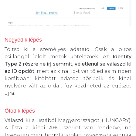
Negyedik lépés
Töltsd ki a személyes adataid. Csak a piros
csillaggal jelölt mezők kötelezőek. Az
Identity
Type 2 részre ne írj semmit, véletlenül se válaszd ki
az ID opciót
, mert az kínai id-t vár tőled és minden
korábban kitöltött adatod törlődik és kínai
nyelvűre vált az oldal, így kezdheted az egészet
újra.
Ötödik lépés
Válaszd ki a listából Magyarországot (HUNGARY).
A lista a kínai ABC szerint van rendezve, ne
tévesszen meg, hogy látszólag összevissza vannak