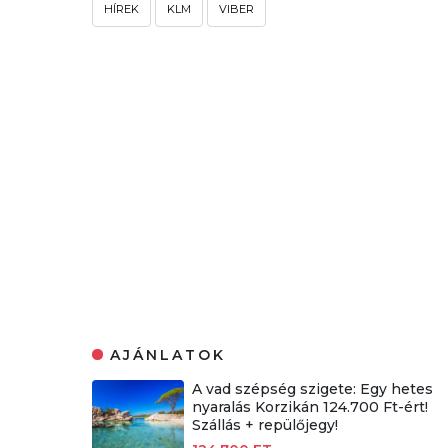
HÍREK
KLM
VIBER
AJÁNLATOK
A vad szépség szigete: Egy hetes
nyaralás Korzikán 124.700 Ft-ért!
Szállás + repülőjegy!