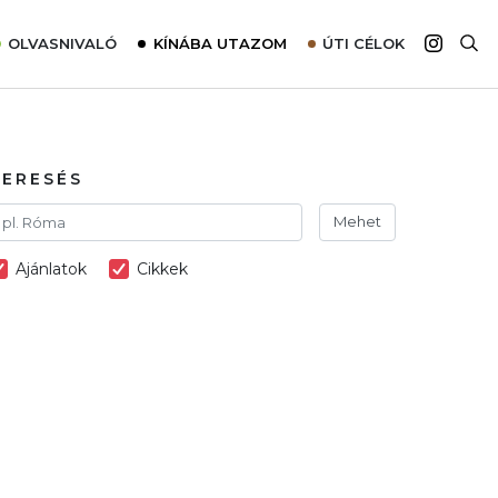
OLVASNIVALÓ
KÍNÁBA UTAZOM
ÚTI CÉLOK
Top 10 látnivalók térképpel
Európa
Tudnivalók az ajánlatok lefoglalásához
Ázsia
Tippek & Trükkök
Amerika
KERESÉS
Utazómajom – CitySIM kártya a világutazóknak
Afrika
Mehet
Interjú
Ausztrália
Ajánlatok
Cikkek
Élménybeszámolók
Szállodalátogatás
Sajtómegjelenések