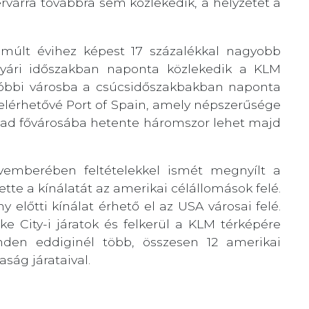
várra továbbra sem közlekedik, a helyzetet a
elmúlt évihez képest 17 százalékkal nagyobb
 nyári időszakban naponta közlekedik a KLM
tóbbi városba a csúcsidőszakbakban naponta
t elérhetővé Port of Spain, amely népszerűsége
idad fővárosába hetente háromszor lehet majd
vemberében feltételekkel ismét megnyílt a
ette a kínálatát az amerikai célállomások felé.
 előtti kínálat érhető el az USA városai felé.
ke City-i járatok és felkerül a KLM térképére
inden eddiginél több, összesen 12 amerikai
aság járataival.