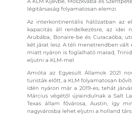
A KLM Kijevbe, Moszkvába és Szentpéter
légitársaság folyamatosan elemzi.
Az interkontinentális hálózatban az 
kapacitás áll rendelkezésre, az idei
Arubába, Bonaire-be és Curacaóba, u
két járat lesz. A téli menetrendben vál
miatt nyáron is foglalható marad, Trin
eljutni a KLM-mel.
Amióta az Egyesült Államok 2021 no
turisták előtt, a KLM folyamatosan bővít
Idén nyáron már a 2019-es, tehát járvány
Március végétől újraindulnak a Salt La
Texas állam fővárosa, Austin, így m
nagyvárosba lehet eljutni a holland társ