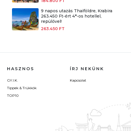
184.800 FT
9 napos utazás Thaiföldre, Krabira
263.450 Ft-ért 4*-os hotellel,
repülővel!
263.450 FT
HASZNOS
ÍRJ NEKÜNK
GY.I.K.
Kapcsolat
Tippek & Trükkök
TOP10