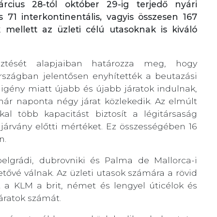
árcius 28-tól október 29-ig terjedő nyári
71 interkontinentális, vagyis összesen 167
k mellett az üzleti célú utasoknak is kiváló
ztését alapjaiban határozza meg, hogy
rszágban jelentősen enyhítették a beutazási
igény miatt újabb és újabb járatok indulnak,
már naponta négy járat közlekedik. Az elmúlt
al több kapacitást biztosít a légitársaság
járvány előtti mértéket. Ez összességében 16
n.
elgrádi, dubrovniki és Palma de Mallorca-i
tővé válnak. Az üzleti utasok számára a rövid
rt a KLM a brit, német és lengyel úticélok és
járatok számát.