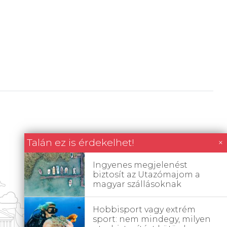
Talán ez is érdekelhet!
×
Ingyenes megjelenést
biztosít az Utazómajom a
magyar szállásoknak
Hobbisport vagy extrém
sport: nem mindegy, milyen