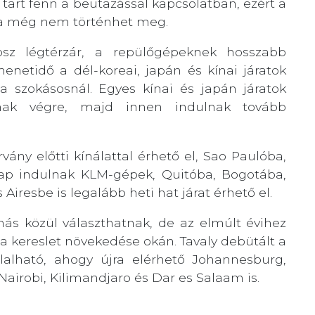
 tart fenn a beutazással kapcsolatban, ezért a
ása még nem történhet meg.
orosz légtérzár, a repülőgépeknek hosszabb
enetidő a dél-koreai, japán és kínai járatok
a szokásosnál. Egyes kínai és japán járatok
tanak végre, majd innen indulnak tovább
ány előtti kínálattal érhető el, Sao Paulóba,
 indulnak KLM-gépek, Quitóba, Bogotába,
iresbe is legalább heti hat járat érhető el.
más közül választhatnak, de az elmúlt évihez
 a kereslet növekedése okán. Tavaly debütált a
lalható, ahogy újra elérhető Johannesburg,
 Nairobi, Kilimandjaro és Dar es Salaam is.