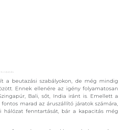
zít a beutazási szabályokon, de még mindig
zött. Ennek ellenére az igény folyamatosan
ingapúr, Bali, sőt, India iránt is. Emellett a
n fontos marad az áruszállító járatok számára,
iai hálózat fenntartását, bár a kapacitás még