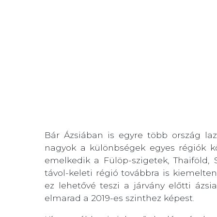
Bár Ázsiában is egyre több ország la
nagyok a különbségek egyes régiók kö
emelkedik a Fülöp-szigetek, Thaiföld, Sz
távol-keleti régió továbbra is kiemelte
ez lehetővé teszi a járvány előtti ázs
elmarad a 2019-es szinthez képest.