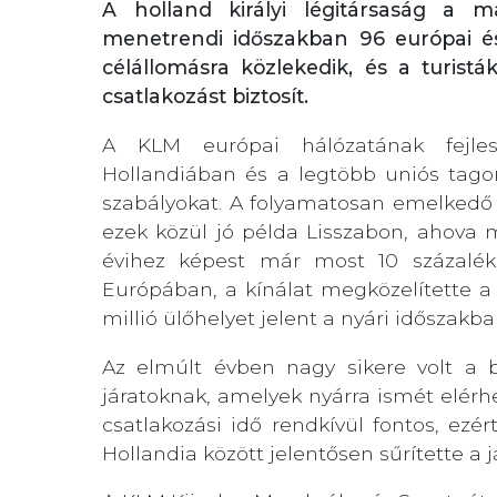
A holland királyi légitársaság a m
menetrendi időszakban 96 európai és 
célállomásra közlekedik, és a turistá
csatlakozást biztosít.
A KLM európai hálózatának fejles
Hollandiában és a legtöbb uniós tago
szabályokat. A folyamatosan emelkedő 
ezek közül jó példa Lisszabon, ahova 
évihez képest már most 10 százalékk
Európában, a kínálat megközelítette a 
millió ülőhelyet jelent a nyári időszakba
Az elmúlt évben nagy sikere volt a b
járatoknak, amelyek nyárra ismét elérhe
csatlakozási idő rendkívül fontos, ezé
Hollandia között jelentősen sűrítette a 