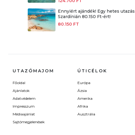
124.700 FT
Ennyiért ajándék! Egy hetes utazás
Szardínián 80.150 Ft-ért!
80.150 FT
UTAZÓMAJOM
ÚTICÉLOK
Főoldal
Európa
Ajánlatok
Ázsia
Adatvédelem
Amerika
Impresszum
Afrika
Médiaajánlat
Ausztrália
Sajtómegjelenések