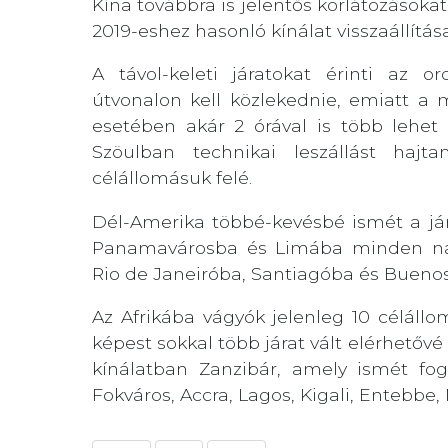
Kína továbbra is jelentős korlátozásokat
2019-eshez hasonló kínálat visszaállít
A távol-keleti járatokat érinti az 
útvonalon kell közlekednie, emiatt a m
esetében akár 2 órával is több lehet 
Szöulban technikai leszállást haj
célállomásuk felé.
Dél-Amerika többé-kevésbé ismét a járv
Panamavárosba és Limába minden nap
Rio de Janeiróba, Santiagóba és Buenos A
Az Afrikába vágyók jelenleg 10 célállo
képest sokkal több járat vált elérhetővé
kínálatban Zanzibár, amely ismét fog
Fokváros, Accra, Lagos, Kigali, Entebbe,