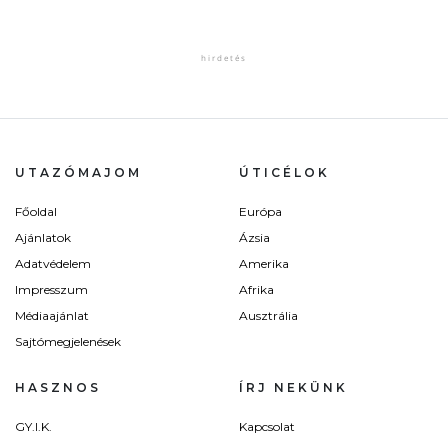
UTAZÓMAJOM
ÚTICÉLOK
Főoldal
Európa
Ajánlatok
Ázsia
Adatvédelem
Amerika
Impresszum
Afrika
Médiaajánlat
Ausztrália
Sajtómegjelenések
HASZNOS
ÍRJ NEKÜNK
GY.I.K.
Kapcsolat