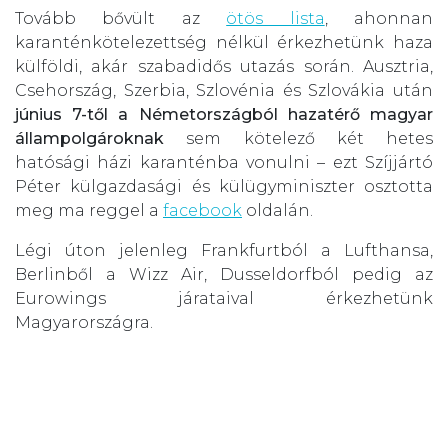
Tovább bővült az
ötös lista
, ahonnan
karanténkötelezettség nélkül érkezhetünk haza
külföldi, akár szabadidős utazás során. Ausztria,
Csehország, Szerbia, Szlovénia és Szlovákia után
június 7-től a Németországból hazatérő magyar
állampolgároknak
sem kötelező két hetes
hatósági házi karanténba vonulni – ezt Szíjjártó
Péter külgazdasági és külügyminiszter osztotta
meg ma reggel a
facebook
oldalán.
Légi úton jelenleg Frankfurtból a Lufthansa,
Berlinből a Wizz Air, Dusseldorfból pedig az
Eurowings járataival érkezhetünk
Magyarországra.