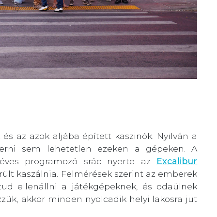
 és az azok aljába épített kaszinók. Nyilván a
yerni sem lehetetlen ezeken a gépeken. A
éves programozó srác nyerte az
Excalibur
rült kaszálnia. Felmérések szerint az emberek
tud ellenállni a játékgépeknek, és odaülnek
zzük, akkor minden nyolcadik helyi lakosra jut