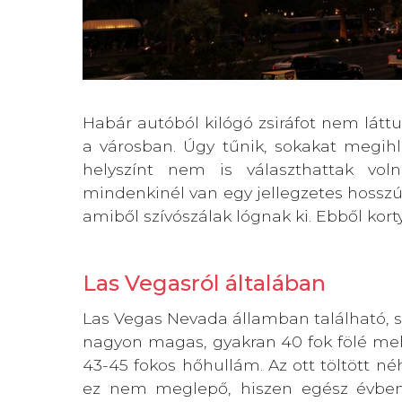
Habár autóból kilógó zsiráfot nem lát
a városban. Úgy tűnik, sokakat megih
helyszínt nem is választhattak vol
mindenkinél van egy jellegzetes hoss
amiből szívószálak lógnak ki. Ebből korty
Las Vegasról általában
Las Vegas Nevada államban található, 
nagyon magas, gyakran 40 fok fölé mele
43-45 fokos hőhullám. Az ott töltött né
ez nem meglepő, hiszen egész évben 