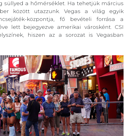
ig süllyed a hőmérséklet. Ha tehetjük március
r között utazzunk. Vegas a világ egyik
csejáték-központja, fő bevételi forrása a
ve lett bejegyezve amerikai városként. CSI
lyszínek, hiszen az a sorozat is Vegasban