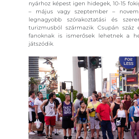
nyárhoz képest igen hidegek, 10-15 fok
– május vagy szeptember – novembe
legnagyobb szórakoztatási és szeren
turizmusból származik. Csupán száz é
fanoknak is ismerősek lehetnek a he
játszódik.