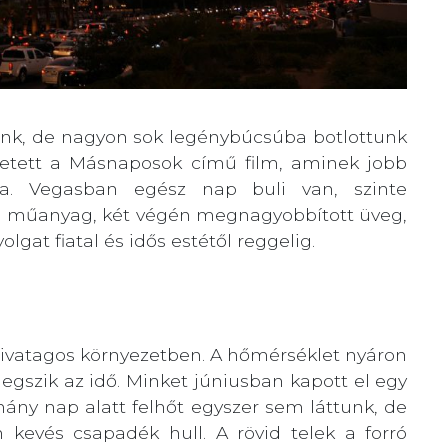
tunk, de nagyon sok legénybúcsúba botlottunk
letett a Másnaposok című film, aminek jobb
na. Vegasban egész nap buli van, szinte
zú műanyag, két végén megnagyobbított üveg,
olgat fiatal és idős estétől reggelig.
sivatagos környezetben. A hőmérséklet nyáron
gszik az idő. Minket júniusban kapott el egy
hány nap alatt felhőt egyszer sem láttunk, de
kevés csapadék hull. A rövid telek a forró