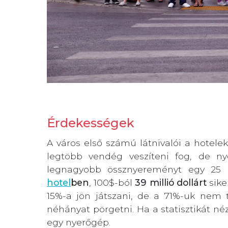
Érdekességek
A város első számú látnivalói a hotelek
legtöbb vendég veszíteni fog, de n
legnagyobb össznyereményt egy 25 
hotel
ben
, 100$-ból
39 millió dollárt
sike
15%-a jön játszani, de a 71%-uk nem 
néhányat pörgetni. Ha a statisztikát né
egy nyerőgép.