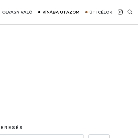
OLVASNIVALÓ
KÍNÁBA UTAZOM
ÚTI CÉLOK
Top 10 látnivalók térképpel
Európa
Tudnivalók az ajánlatok lefoglalásához
Ázsia
Tippek & Trükkök
Amerika
Utazómajom – CitySIM kártya a világutazóknak
Afrika
Interjú
Ausztrália
Élménybeszámolók
Szállodalátogatás
Sajtómegjelenések
KERESÉS