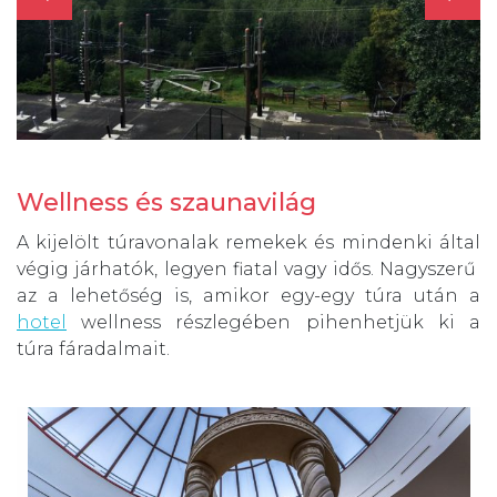
Wellness és szaunavilág
A kijelölt túravonalak remekek és mindenki által
végig járhatók, legyen fiatal vagy idős. Nagyszerű
az a lehetőség is, amikor egy-egy túra után a
hotel
wellness részlegében pihenhetjük ki a
túra fáradalmait.