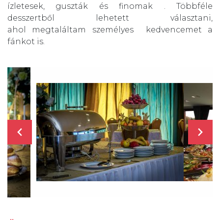
ízletesek, guszták és finomak . Többféle
desszertből lehetett választani,
ahol megtaláltam személyes kedvencemet a
fánkot is.