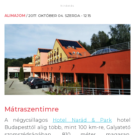
ALIMAJOM
/
2017. OKTÓBER 04. SZERDA - 12:15
Mátraszentimre
A négycsillagos
Hotel Narád & Park
hotel
Budapesttől alig több, mint 100 km-re, Galyatető
szomszédságában, 810 méter magasan,