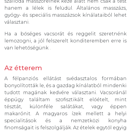
szálloda masszőreinek keze alatt nem csak a test
hanem a lélek is felüdül. Általános masszázs,
gyógy- és speciális masszázsok kínálataiból lehet
választani.
Ha a bőséges vacsorát és reggelit szeretnénk
lemozogni, a jól felszerelt konditeremben erre is
van lehetőségünk .
Az étterem
A félpanziós ellátást svédasztalos formában
bonyolították le, és a gazdag kínálatból mindenki
tudott magának kedvére választani. Vacsoránál
éppúgy találtam szofisztikált előételt, mint
tésztát, különféle salátákat, vagy éppen
makarónit. A magyaros ízek mellett a helyi
specialitások és a nemzetközi konyha
finomságait is felszolgálják. Az ételek egytől egyig