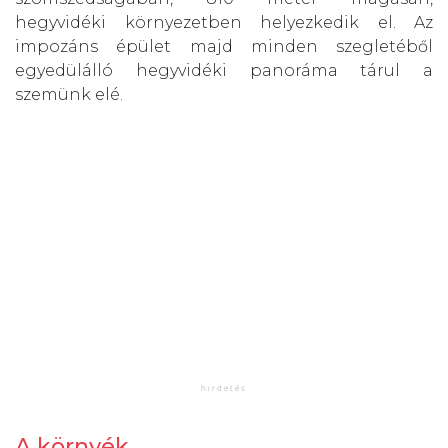
hegyvidéki környezetben helyezkedik el. Az
impozáns épület majd minden szegletéből
egyedülálló hegyvidéki panoráma tárul a
szemünk elé.
A környék