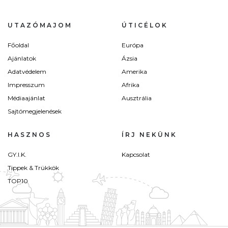
UTAZÓMAJOM
ÚTICÉLOK
Főoldal
Európa
Ajánlatok
Ázsia
Adatvédelem
Amerika
Impresszum
Afrika
Médiaajánlat
Ausztrália
Sajtómegjelenések
HASZNOS
ÍRJ NEKÜNK
GY.I.K.
Kapcsolat
Tippek & Trükkök
TOP10