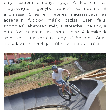
pálya extrém élményt nyújt. A 140 cm -es
magasságtól igénybe vehető kalandpark 8
állomással, 5 és fél méteres magasságával az
adrenalin függők másik bázisa. Ezen felül
sportolási lehetőség még a streetball palánk, a
mini foci, valamint az asztalitenisz. A kicsiknek
sem kell unatkozniuk: egy különleges óriás
csúszdával felszerelt játszótér szórakoztatja őket.