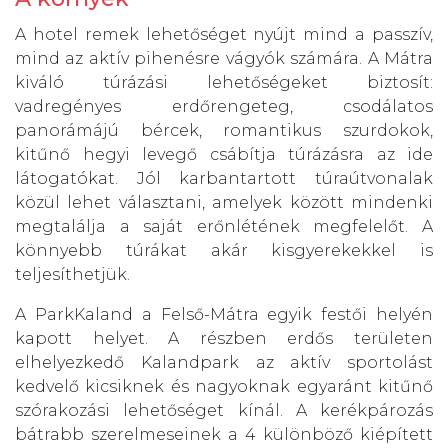
A hotel remek lehetőséget nyújt mind a passzív,
mind az aktív pihenésre vágyók számára. A Mátra
kiváló túrázási lehetőségeket biztosít:
vadregényes erdőrengeteg, csodálatos
panorámájú bércek, romantikus szurdokok,
kitűnő hegyi levegő csábítja túrázásra az ide
látogatókat. Jól karbantartott túraútvonalak
közül lehet választani, amelyek között mindenki
megtalálja a saját erőnlétének megfelelőt. A
könnyebb túrákat akár kisgyerekekkel is
teljesíthetjük.
A ParkKaland a Felső-Mátra egyik festői helyén
kapott helyet.­­­­ A részben erdős területen
elhelyezkedő Kalandpark az aktív sportolást
kedvelő kicsiknek és nagyoknak egyaránt kitűnő
szórakozási lehetőséget kínál. A kerékpározás
bátrabb szerelmeseinek a 4 különböző kiépített