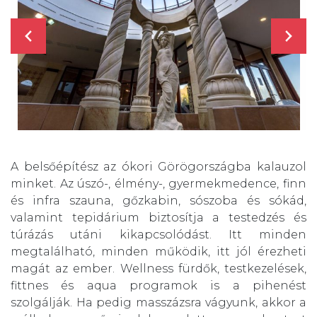
A belsőépítész az ókori Görögországba kalauzol
minket. Az úszó-, élmény-, gyermekmedence, finn
és infra szauna, gőzkabin, sószoba és sókád,
valamint tepidárium biztosítja a testedzés és
túrázás utáni kikapcsolódást. Itt minden
megtalálható, minden működik, itt jól érezheti
magát az ember. Wellness fürdők, testkezelések,
fittnes és aqua programok is a pihenést
szolgálják. Ha pedig masszázsra vágyunk, akkor a