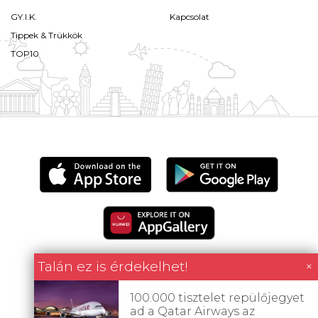
GY.I.K.
Kapcsolat
Tippek & Trükkök
TOP10
Talán ez is érdekelhet!
×
100.000 tisztelet repülőjegyet
Minden tartalom jogvédett © 2026 Utazómajom.
ad a Qatar Airways az