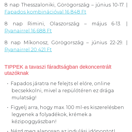
8 nap Thesszaloniki, Görögország – június 10-17. |
Fapados kombinációval 16 848 Ft
8 nap Rimini, Olaszország – május 6-13. |
Ryanairrel 16 688 Ft
8 nap Míkonosz, Görögország – június 22-29. |
Ryanairrel 20 421 Ft
TIPPEK a tavaszi fáradtságban dekoncentrált
utazóknak
Fapados járatra ne felejts el előre, online
becsekkolni, mivel a repülőtéren ez drága
mulatság!
Figyelj arra, hogy max. 100 ml-es kiszerelésben
legyenek a folyadékok, krémek a
kézipoggyászban!
Nézd meg alaposan az indulási időpontot!