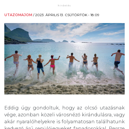
UTAZOMAJOM
/
2023. ÁPRILIS 13. CSÜTÖRTÖK - 18:09
Eddig úgy gondoltuk, hogy az olcsó utazásnak
vége, azonban közeli városnéző kirándulásra, vagy
akár nyaralóhelyekre is folyamatosan találhatunk
kedvező árú repülőjegyeket fapadosokkal. Persze