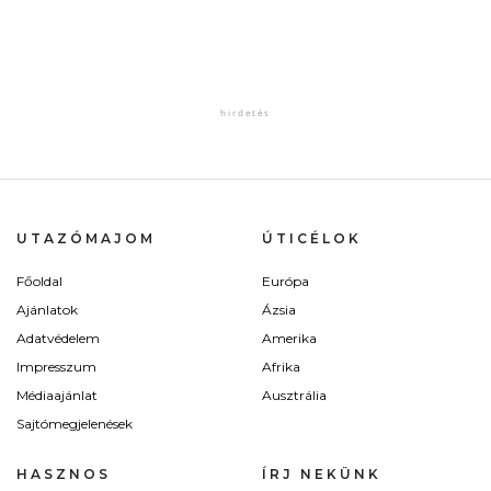
UTAZÓMAJOM
ÚTICÉLOK
Főoldal
Európa
Ajánlatok
Ázsia
Adatvédelem
Amerika
Impresszum
Afrika
Médiaajánlat
Ausztrália
Sajtómegjelenések
HASZNOS
ÍRJ NEKÜNK