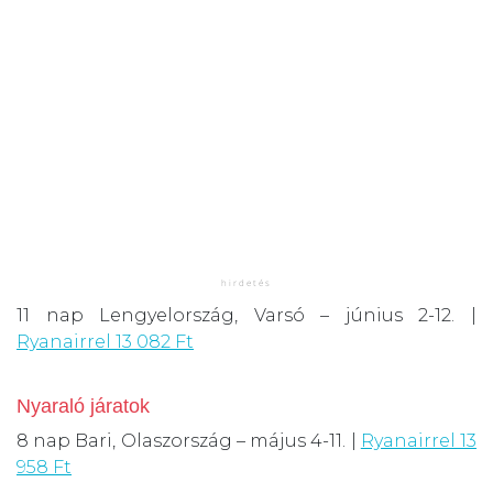
11 nap Lengyelország, Varsó – június 2-12. |
Ryanairrel 13 082 Ft
Nyaraló járatok
8 nap Bari, Olaszország – május 4-11. |
Ryanairrel 13
958 Ft