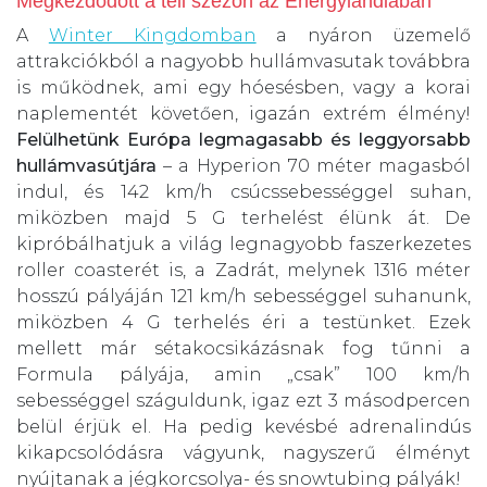
Megkezdődött a téli szezon az Energylandiában
A
Winter Kingdomban
a nyáron üzemelő
attrakciókból a nagyobb hullámvasutak továbbra
is működnek, ami egy hóesésben, vagy a korai
naplementét követően, igazán extrém élmény!
Felülhetünk Európa legmagasabb és leggyorsabb
hullámvasútjára
– a Hyperion 70 méter magasból
indul, és 142 km/h csúcssebességgel suhan,
miközben majd 5 G terhelést élünk át. De
kipróbálhatjuk a világ legnagyobb faszerkezetes
roller coasterét is, a Zadrát, melynek 1316 méter
hosszú pályáján 121 km/h sebességgel suhanunk,
miközben 4 G terhelés éri a testünket. Ezek
mellett már sétakocsikázásnak fog tűnni a
Formula pályája, amin „csak” 100 km/h
sebességgel száguldunk, igaz ezt 3 másodpercen
belül érjük el. Ha pedig kevésbé adrenalindús
kikapcsolódásra vágyunk, nagyszerű élményt
nyújtanak a jégkorcsolya- és snowtubing pályák!