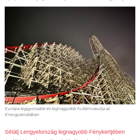
Európa leggyorsabb és legnagyobb hullámvasútja az
Energylandiában
Sétálj Lengyelország legnagyobb Fénykertjében