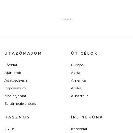
UTAZÓMAJOM
ÚTICÉLOK
Főoldal
Európa
Ajánlatok
Ázsia
Adatvédelem
Amerika
Impresszum
Afrika
Médiaajánlat
Ausztrália
Sajtómegjelenések
HASZNOS
ÍRJ NEKÜNK
GY.I.K.
Kapcsolat