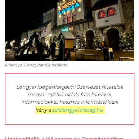
A lengyel Energylandia bejárata
Lengyel Idegenforgalmi Szervezet hivatalos
magyar nyelvű oldala friss hírekkel,
információkkal, hasznos információkkal!
Irány a 
szialengyelorszag.hu
!