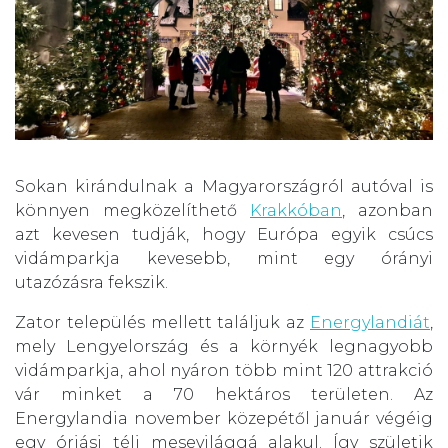
Sokan kirándulnak a Magyarországról autóval is
könnyen megközelíthető
Krakkóban
, azonban
azt kevesen tudják, hogy Európa egyik csúcs
vidámparkja kevesebb, mint egy órányi
utazózásra fekszik.
Zator település mellett találjuk az
Energylandiát
,
mely Lengyelország és a környék legnagyobb
vidámparkja, ahol nyáron több mint 120 attrakció
vár minket a 70 hektáros területen. Az
Energylandia november közepétől január végéig
egy óriási téli mesevilággá alakul. Így születik