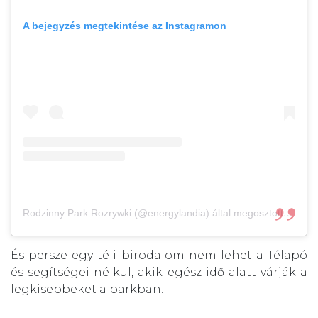
A bejegyzés megtekintése az Instagramon
Rodzinny Park Rozrywki (@energylandia) által megosztott bejegyzés
És persze egy téli birodalom nem lehet a Télapó
és segítségei nélkül, akik egész idő alatt várják a
legkisebbeket a parkban.