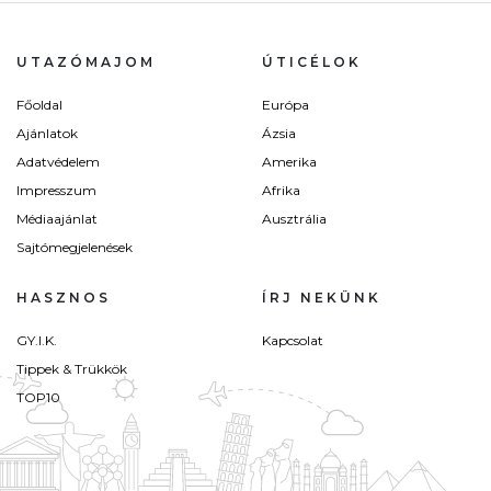
UTAZÓMAJOM
ÚTICÉLOK
Főoldal
Európa
Ajánlatok
Ázsia
Adatvédelem
Amerika
Impresszum
Afrika
Médiaajánlat
Ausztrália
Sajtómegjelenések
HASZNOS
ÍRJ NEKÜNK
GY.I.K.
Kapcsolat
Tippek & Trükkök
TOP10