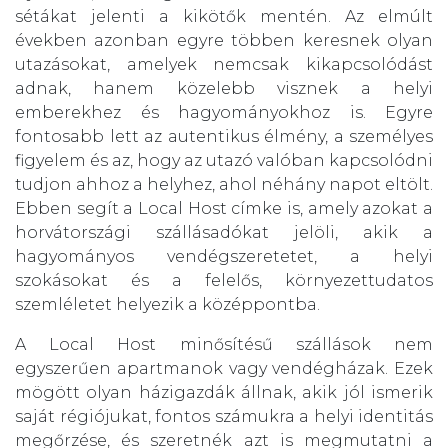
sétákat jelenti a kikötők mentén. Az elmúlt
években azonban egyre többen keresnek olyan
utazásokat, amelyek nemcsak kikapcsolódást
adnak, hanem közelebb visznek a helyi
emberekhez és hagyományokhoz is. Egyre
fontosabb lett az autentikus élmény, a személyes
figyelem és az, hogy az utazó valóban kapcsolódni
tudjon ahhoz a helyhez, ahol néhány napot eltölt.
Ebben segít a Local Host címke is, amely azokat a
horvátországi szállásadókat jelöli, akik a
hagyományos vendégszeretetet, a helyi
szokásokat és a felelős, környezettudatos
szemléletet helyezik a középpontba.
A Local Host minősítésű szállások nem
egyszerűen apartmanok vagy vendégházak. Ezek
mögött olyan házigazdák állnak, akik jól ismerik
saját régiójukat, fontos számukra a helyi identitás
megőrzése, és szeretnék azt is megmutatni a