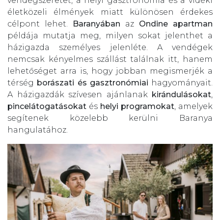
vendégszeretet, a helyi gasztronómia és a vidéki
életközeli élmények miatt különösen érdekes
célpont lehet.
Baranyában
az
Ondine apartman
példája mutatja meg, milyen sokat jelenthet a
házigazda személyes jelenléte. A vendégek
nemcsak kényelmes szállást találnak itt, hanem
lehetőséget arra is, hogy jobban megismerjék a
térség
borászati és gasztronómiai
hagyományait.
A házigazdák szívesen ajánlanak
kirándulásokat
,
pincelátogatásokat
és
helyi programokat
, amelyek
segítenek közelebb kerülni Baranya
hangulatához.