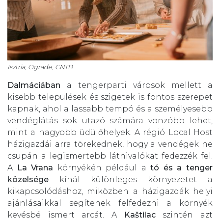
Isztria, Ograde, CNTB
Dalmáciában
a tengerparti városok mellett a
kisebb települések és szigetek is fontos szerepet
kapnak, ahol a lassabb tempó és a személyesebb
vendéglátás sok utazó számára vonzóbb lehet,
mint a nagyobb üdülőhelyek. A régió Local Host
házigazdái arra törekednek, hogy a vendégek ne
csupán a legismertebb látnivalókat fedezzék fel.
A
La Vrana
környékén például a
tó és a tenger
közelsége
kínál különleges környezetet a
kikapcsolódáshoz, miközben a házigazdák helyi
ajánlásaikkal segítenek felfedezni a környék
kevésbé ismert arcát. A
Kaštilac
szintén azt