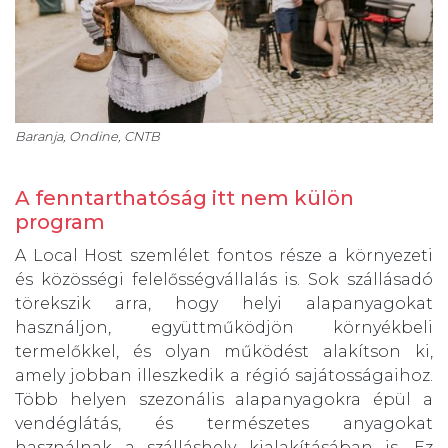
Baranja, Ondine, CNTB
A fenntarthatóság itt nem külön
program
A Local Host szemlélet fontos része a környezeti
és közösségi felelősségvállalás is. Sok szállásadó
törekszik arra, hogy helyi alapanyagokat
használjon, együttműködjön környékbeli
termelőkkel, és olyan működést alakítson ki,
amely jobban illeszkedik a régió sajátosságaihoz.
Több helyen szezonális alapanyagokra épül a
vendéglátás, és természetes anyagokat
használnak a szálláshely kialakításában is. Ez