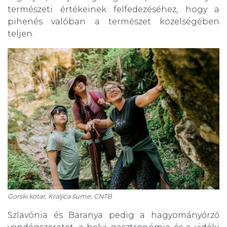
természeti értékeinek felfedezéséhez, hogy a
pihenés valóban a természet közelségében
teljen.
Gorski kotar, Kraljica šume, CNTB
Szlavónia és Baranya pedig a hagyományőrző