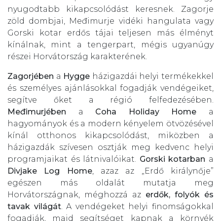
nyugodtabb kikapcsolódást keresnek. Zagorje
zöld dombjai, Međimurje vidéki hangulata vagy
Gorski kotar erdős tájai teljesen más élményt
kínálnak, mint a tengerpart, mégis ugyanúgy
részei Horvátország karakterének.
Zagorjében
a
Hygge
házigazdái helyi termékekkel
és személyes ajánlásokkal fogadják vendégeiket,
segítve őket a régió felfedezésében.
Međimurjében
a
Coha Holiday Home
a
hagyományok és a modern kényelem ötvözésével
kínál otthonos kikapcsolódást, miközben a
házigazdák szívesen osztják meg kedvenc helyi
programjaikat és látnivalóikat.
Gorski kotarban
a
Divjake Log Home
, azaz az „Erdő királynője”
egészen más oldalát mutatja meg
Horvátországnak, méghozzá az
erdők, folyók és
tavak világát
. A vendégeket helyi finomságokkal
fogadják, majd segítséget kapnak a környék