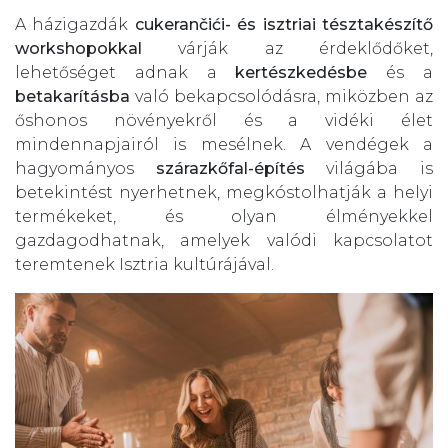
A házigazdák
cukerančići- és isztriai tésztakészítő
workshopokkal
várják az érdeklődőket,
lehetőséget adnak a
kertészkedésbe
és a
betakarításba
való bekapcsolódásra, miközben az
őshonos növényekről és a vidéki élet
mindennapjairól is mesélnek. A vendégek a
hagyományos
szárazkőfal-építés
világába is
betekintést nyerhetnek, megkóstolhatják a helyi
termékeket, és olyan élményekkel
gazdagodhatnak, amelyek valódi kapcsolatot
teremtenek Isztria kultúrájával.