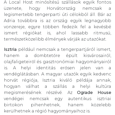
A Local Host minősítésű szállások egyik fontos
üzenete, hogy Horvátország nemcsak a
legismertebb tengerparti úti célokból áll. Bár az
Adria továbbra is az ország egyik legnagyobb
vonzereje, egyre többen fedezik fel a kevésbé
ismert régiókat is, ahol lassabb ritmusú,
természetközelibb élmények várják az utazókat.
Isztria
például nemcsak a tengerpartjáról ismert,
hanem a dombtetőre épült kisvárosairól,
olajfaligeteiről és gasztronómiai hagyományairól
is. A helyi identitás erősen jelen van a
vendéglátásban. A magyar utazók egyik kedvenc
horvát régiója, Isztria kiváló példája annak,
hogyan válhat a szállás a helyi kultúra
megismerésének részévé. Az
Ograde House
vendégei nemcsak egy autentikus isztriai
birtokon pihenhetnek, hanem közelebb
kerülhetnek a régió hagyományaihoz is.