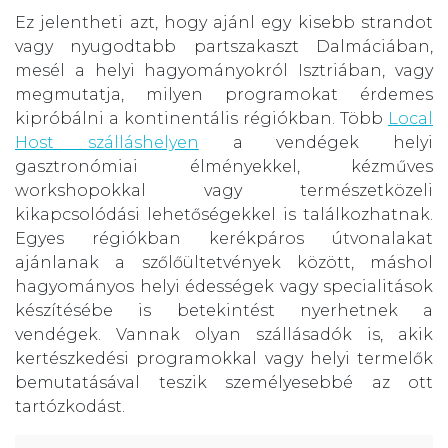
Ez jelentheti azt, hogy ajánl egy kisebb strandot
vagy nyugodtabb partszakaszt Dalmáciában,
mesél a helyi hagyományokról Isztriában, vagy
megmutatja, milyen programokat érdemes
kipróbálni a kontinentális régiókban. Több
Local
Host szálláshelyen
a vendégek helyi
gasztronómiai élményekkel, kézműves
workshopokkal vagy természetközeli
kikapcsolódási lehetőségekkel is találkozhatnak.
Egyes régiókban kerékpáros útvonalakat
ajánlanak a szőlőültetvények között, máshol
hagyományos helyi édességek vagy specialitások
készítésébe is betekintést nyerhetnek a
vendégek. Vannak olyan szállásadók is, akik
kertészkedési programokkal vagy helyi termelők
bemutatásával teszik személyesebbé az ott
tartózkodást.