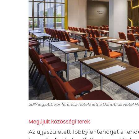
2017 legjobb konferencia hotele lett a Danubius Hotel He
Megújult közösségi terek
Az újjászületett lobby enteriőrjét a len