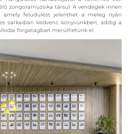
 élő zongoramuzsika társul. A vendégek innen
, amely felüdülést jelenthet a meleg nyári
es sarkaiban kedvenc könyvünkben, addig a
llodai forgatagban merülhetünk el.