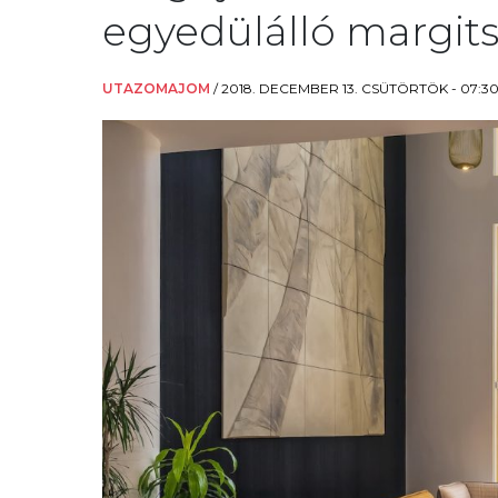
egyedülálló margits
UTAZOMAJOM
/
2018. DECEMBER 13. CSÜTÖRTÖK - 07:3