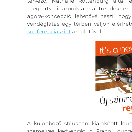
tervező, Nathalie Rottenburg által e
megtartva igazodik a mai trendekhez. A
agora-koncepció lehetővé teszi, hogy
vendéglátás egy térben váljon elérhe
konferenciaszint
arculatával.
A különböző stílusban kialakított lo
személyes kedvencét. A Piano Lounge