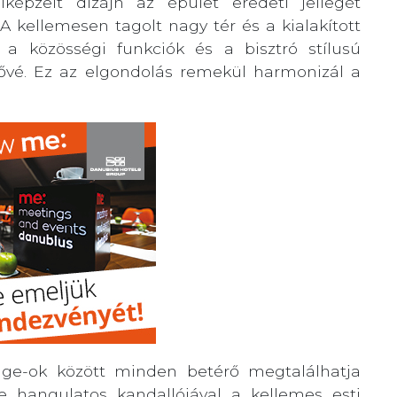
lképzelt dizájn az épület eredeti jellegét
 kellemesen tagolt nagy tér és a kialakított
 a közösségi funkciók és a bisztró stílusú
tővé. Ez az elgondolás remekül harmonizál a
unge-ok között minden betérő megtalálhatja
 hangulatos kandallójával a kellemes esti