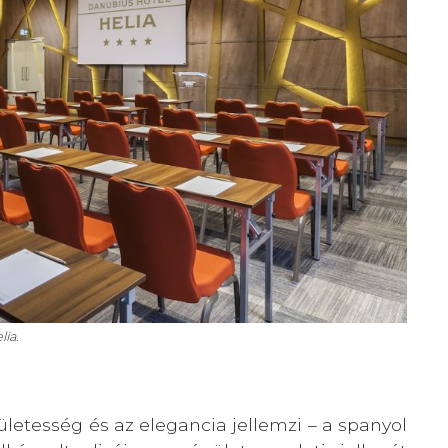
lia.
dületesség és az elegancia jellemzi – a spanyol