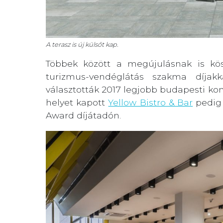
A terasz is új külsőt kap.
Többek között a megújulásnak is kö
turizmus-vendéglátás szakma díjakk
választották 2017 legjobb budapesti kon
helyet kapott
Yellow Bistro & Bar
pedig 
Award díjátadón.