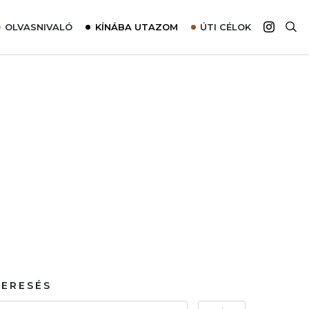
OLVASNIVALÓ
KÍNÁBA UTAZOM
ÚTI CÉLOK
Top 10 látnivalók térképpel
Európa
Tudnivalók az ajánlatok lefoglalásához
Ázsia
Tippek & Trükkök
Amerika
Utazómajom – CitySIM kártya a világutazóknak
Afrika
Interjú
Ausztrália
Élménybeszámolók
Szállodalátogatás
Sajtómegjelenések
KERESÉS