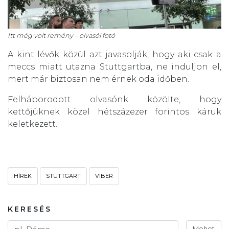
Itt még volt remény – olvasói fotó
A kint lévők közül azt javasolják, hogy aki csak a
meccs miatt utazna Stuttgartba, ne induljon el,
mert már biztosan nem érnek oda időben.
Felháborodott olvasónk közölte, hogy
kettőjüknek közel hétszázezer forintos káruk
keletkezett.
HÍREK
STUTTGART
VIBER
KERESÉS
Mehet