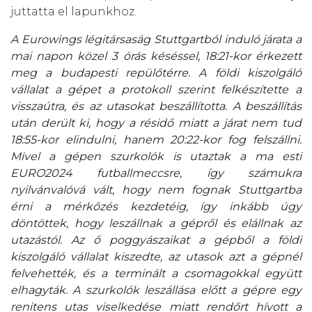
juttatta el lapunkhoz.
A Eurowings légitársaság Stuttgartból induló járata a
mai napon közel 3 órás késéssel, 18:21-kor érkezett
meg a budapesti repülőtérre. A földi kiszolgáló
vállalat a gépet a protokoll szerint felkészítette a
visszaútra, és az utasokat beszállította. A beszállítás
után derült ki, hogy a résidő miatt a járat nem tud
18:55-kor elindulni, hanem 20:22-kor fog felszállni.
Mivel a gépen szurkolók is utaztak a ma esti
EURO2024 futballmeccsre, így számukra
nyilvánvalóvá vált, hogy nem fognak Stuttgartba
érni a mérkőzés kezdetéig, így inkább úgy
döntöttek, hogy leszállnak a gépről és elállnak az
utazástól. Az ő poggyászaikat a gépből a földi
kiszolgáló vállalat kiszedte, az utasok azt a gépnél
felvehették, és a terminált a csomagokkal együtt
elhagyták. A szurkolók leszállása előtt a gépre egy
renitens utas viselkedése miatt rendőrt hívott a