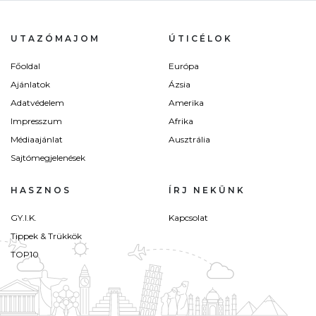
UTAZÓMAJOM
ÚTICÉLOK
Főoldal
Európa
Ajánlatok
Ázsia
Adatvédelem
Amerika
Impresszum
Afrika
Médiaajánlat
Ausztrália
Sajtómegjelenések
HASZNOS
ÍRJ NEKÜNK
GY.I.K.
Kapcsolat
Tippek & Trükkök
TOP10