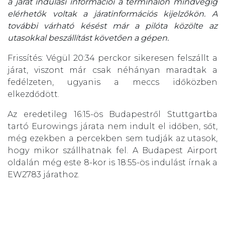
a járat indulási információi a terminálon mindvégig
elérhetők voltak a járatinformációs kijelzőkön. A
további várható késést már a pilóta közölte az
utasokkal beszállítást követően a gépen.
Frissítés: Végül 20:34 perckor sikeresen felszállt a
járat, viszont már csak néhányan maradtak a
fedélzeten, ugyanis a meccs időközben
elkezdődött.
Az eredetileg 16:15-ös Budapestről Stuttgartba
tartó Eurowings járata nem indult el időben, sőt,
még ezekben a percekben sem tudják az utasok,
hogy mikor szállhatnak fel. A Budapest Airport
oldalán még este 8-kor is 18:55-ös indulást írnak a
EW2783 járathoz.