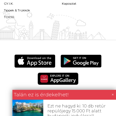
GY.I.K.
Kapcsolat
Tippek & Trükkök
TOP10
Talán ez is érdekelhet!
×
Ezt ne hagyd ki: 10 db retúr
Minden tartalom jogvédett © 2026 Utazómajom.
repülőjegy 15.000 Ft alatt
budapesti indulással!