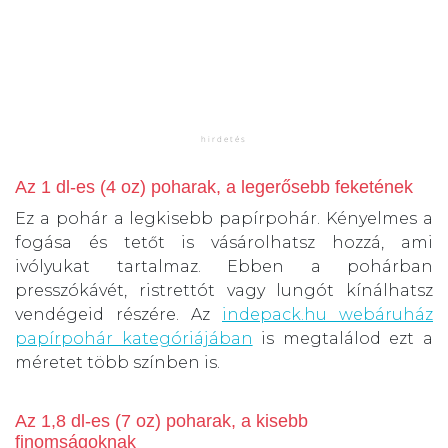
Az 1 dl-es (4 oz) poharak, a legerősebb feketének
Ez a pohár a legkisebb papírpohár. Kényelmes a
fogása és tetőt is vásárolhatsz hozzá, ami
ivólyukat tartalmaz. Ebben a pohárban
presszókávét, ristrettót vagy lungót kínálhatsz
vendégeid részére. Az
indepack.hu webáruház
papírpohár kategóriájában
is megtalálod ezt a
méretet több színben is.
Az 1,8 dl-es (7 oz) poharak, a kisebb
finomságoknak