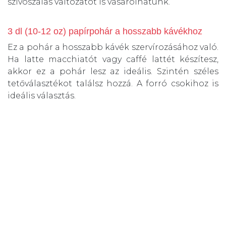
szívószálas változatot is vásárolhatunk.
3 dl (10-12 oz) papírpohár a hosszabb kávékhoz
Ez a pohár a hosszabb kávék szervírozásához való.
Ha latte macchiatót vagy caffé lattét készítesz,
akkor ez a pohár lesz az ideális. Szintén széles
tetőválasztékot találsz hozzá. A forró csokihoz is
ideális választás.