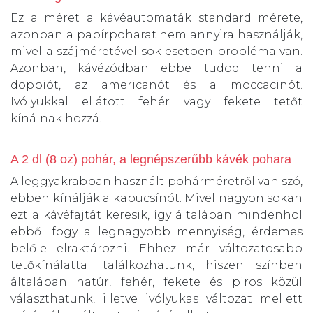
Ez a méret a kávéautomaták standard mérete,
azonban a papírpoharat nem annyira használják,
mivel a szájméretével sok esetben probléma van.
Azonban, kávézódban ebbe tudod tenni a
doppiót, az americanót és a moccacinót.
Ivólyukkal ellátott fehér vagy fekete tetőt
kínálnak hozzá.
A 2 dl (8 oz) pohár, a legnépszerűbb kávék pohara
A leggyakrabban használt pohárméretről van szó,
ebben kínálják a kapucsínót. Mivel nagyon sokan
ezt a kávéfajtát keresik, így általában mindenhol
ebből fogy a legnagyobb mennyiség, érdemes
belőle elraktározni. Ehhez már változatosabb
tetőkínálattal találkozhatunk, hiszen színben
általában natúr, fehér, fekete és piros közül
választhatunk, illetve ivólyukas változat mellett