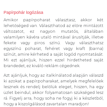
Papírpohár logózása
Amikor papírpoharat választasz, akkor két
lehetőséged van. Választhatod az előre mintázott
változatot, ez nagyon mutatós, általában
valamilyen kávéra utaló mintával árusítják, illetve
fekete vagy piros színű. Vagy választhatsz
egyszínű poharat, fehéret vagy kraft (barna)
színűt, amire kérheted a saját logód nyomtatását.
Mi ezt ajánljuk, hiszen ezzel hirdetheted saját
brandedet, ez kiváló reklám cégednek.
Azt ajánljuk, hogy az italkínálatod alapján válaszd
ki azokat a papírpoharakat, amelyek megfelelőek
lesznek és rendelj belőlük eleget, hiszen, ha egy
üzlet beindul, akkor folyamatosan szükséged lesz
rá. Figyelj arra, hogy soha ne fogyj ki a készletből,
hogy a kiszolgálásod zavartalan maradjon!