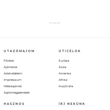
UTAZÓMAJOM
ÚTICÉLOK
Főoldal
Európa
Ajánlatok
Ázsia
Adatvédelem
Amerika
Impresszum
Afrika
Médiaajánlat
Ausztrália
Sajtómegjelenések
HASZNOS
ÍRJ NEKÜNK