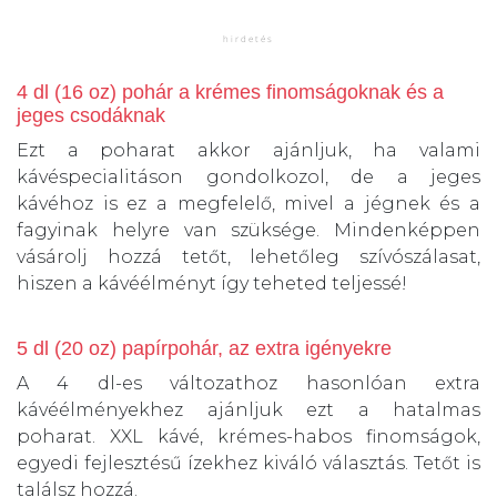
4 dl (16 oz) pohár a krémes finomságoknak és a
jeges csodáknak
Ezt a poharat akkor ajánljuk, ha valami
kávéspecialitáson gondolkozol, de a jeges
kávéhoz is ez a megfelelő, mivel a jégnek és a
fagyinak helyre van szüksége. Mindenképpen
vásárolj hozzá tetőt, lehetőleg szívószálasat,
hiszen a kávéélményt így teheted teljessé!
5 dl (20 oz) papírpohár, az extra igényekre
A 4 dl-es változathoz hasonlóan extra
kávéélményekhez ajánljuk ezt a hatalmas
poharat. XXL kávé, krémes-habos finomságok,
egyedi fejlesztésű ízekhez kiváló választás. Tetőt is
találsz hozzá.