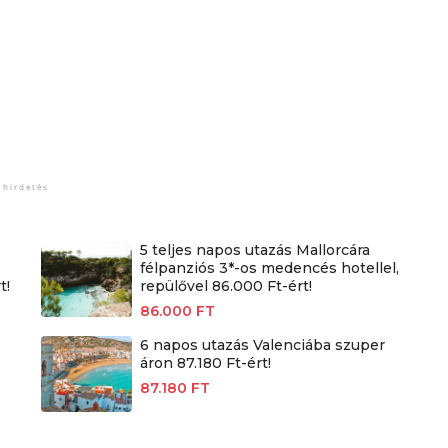
5 teljes napos utazás Mallorcára
félpanziós 3*-os medencés hotellel,
t!
repülővel 86.000 Ft-ért!
86.000 FT
6 napos utazás Valenciába szuper
áron 87.180 Ft-ért!
87.180 FT