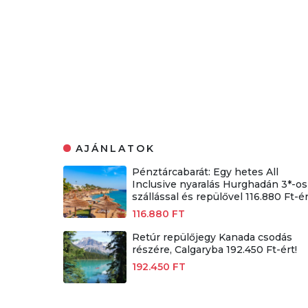
AJÁNLATOK
Pénztárcabarát: Egy hetes All
Inclusive nyaralás Hurghadán 3*-os
szállással és repülővel 116.880 Ft-ér
116.880 FT
Retúr repülőjegy Kanada csodás
részére, Calgaryba 192.450 Ft-ért!
192.450 FT