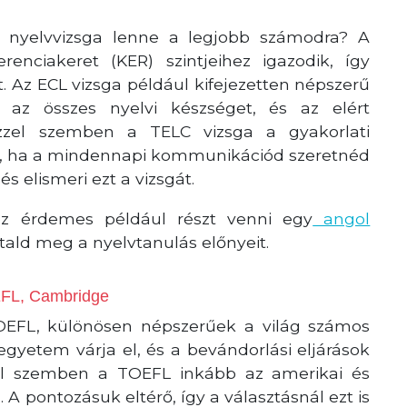
 nyelvvizsga lenne a legjobb számodra? A
enciakeret (KER) szintjeihez igazodik, így
. Az ECL vizsga például kifejezetten népszerű
a az összes nyelvi készséget, és az elért
 Ezzel szemben a TELC vizsga a gyakorlati
et, ha a mindennapi kommunikációd szeretnéd
s elismeri ezt a vizsgát.
ez érdemes például részt venni egy
angol
ald meg a nyelvtanulás előnyeit.
EFL, Cambridge
TOEFL, különösen népszerűek a világ számos
egyetem várja el, és a bevándorlási eljárások
zel szemben a TOEFL inkább az amerikai és
A pontozásuk eltérő, így a választásnál ezt is