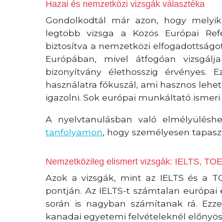
Hazai és nemzetközi vizsgák választéka
Gondolkodtál már azon, hogy melyik
legtöbb vizsga a Közös Európai Refer
biztosítva a nemzetközi elfogadottságot
Európában, mivel átfogóan vizsgálj
bizonyítvány élethosszig érvényes.
használatra fókuszál, ami hasznos leh
igazolni. Sok európai munkáltató ismeri é
A nyelvtanulásban való elmélyülésh
tanfolyamon
, hogy személyesen tapaszt
Nemzetközileg elismert vizsgák: IELTS, TO
Azok a vizsgák, mint az IELTS és a 
pontján. Az IELTS-t számtalan európai 
során is nagyban számítanak rá. Ez
kanadai egyetemi felvételeknél előnyös. 