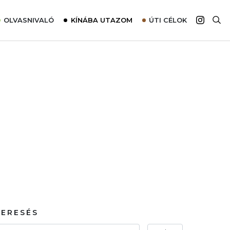
OLVASNIVALÓ
KÍNÁBA UTAZOM
ÚTI CÉLOK
Top 10 látnivalók térképpel
Európa
Tudnivalók az ajánlatok lefoglalásához
Ázsia
Tippek & Trükkök
Amerika
Utazómajom – CitySIM kártya a világutazóknak
Afrika
Interjú
Ausztrália
Élménybeszámolók
Szállodalátogatás
Sajtómegjelenések
KERESÉS