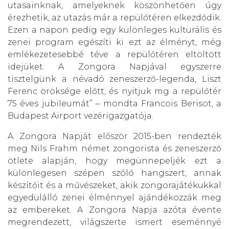
utasainknak, amelyeknek köszönhetően úgy
érezhetik, az utazás már a repülőtéren elkezdődik.
Ezen a napon pedig egy különleges kulturális és
zenei program egészíti ki ezt az élményt, még
emlékezetesebbé téve a repülőtéren eltöltött
idejüket. A Zongora Napjával egyszerre
tisztelgünk a névadó zeneszerző-legenda, Liszt
Ferenc öröksége előtt, és nyitjuk mg a repülőtér
75 éves jubileumát” – mondta Francois Berisot, a
Budapest Airport vezérigazgatója.
A Zongora Napját először 2015-ben rendezték
meg Nils Frahm német zongorista és zeneszerző
ötlete alapján, hogy megünnepeljék ezt a
különlegesen szépen szóló hangszert, annak
készítőit és a művészeket, akik zongorajátékukkal
egyedülálló zenei élménnyel ajándékozzák meg
az embereket. A Zongora Napja azóta évente
megrendezett, világszerte ismert eseménnyé