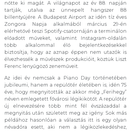
nőtte ki magát. A világnapot az év 88. napján
tartják, utalva az ünnepelt hangszer 88
billentyűjére. A Budapest Airport az idén tíz éves
Zongora Napja alkalmából március 29-én
elérhetővé teszi Spotify-csatornáján a terminálon
előadott műveket, valamint Instagram-oldalán
több alkalommal élő bejelentkezésekkel
biztosítja, hogy az aznap éppen nem utazók is
élvezhessék a művészek produkcióit, köztük Liszt
Ferenc lenyűgöző zeneműveit.
Az idei év nemcsak a Piano Day történetében
jubileumi, hanem a repülőtér életében is; idén 75
éve, hogy megnyitották az akkor még „Ferihegy”
néven emlegetett fővárosi légikikötőt. A repülőtér
új elnevezésére több mint fél évszázaddal a
megnyitás után született meg az igény. Sok más
példához hasonlóan a választás itt is egy olyan
névadóra esett, aki nem a légiközlekedéshez,