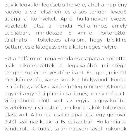
egyik legkülönlegesebb helyére, ahol a napfény
ragyog a víz felszínén, és a sós tengeri levegő
átjárja a környéket. Apró hullámokon evezve
közelebb jutsz a Fonda Halfarmhoz, amely
Lucijában, mindössze 5 km-re Portorožtól
található – tökéletes alkalom, hogy biciklire
pattanj, és ellátogass erre a különleges helyre.
Ezt a halfarmot Irena Fonda és csapata alapította,
akik elkötelezettek a legkiválóbb minőségű
tengeri sügér tenyésztése iránt. És igen, mielőtt
megkérdeznéd, van-e közük a hollywoodi Fonda
családhoz, a válasz: valószínűleg nincsen! A Fonda
ugyanis egy régi pirani családnév, amely még a II.
világháború előtt volt az egyik leggyakoribb
vezetéknév a városban, amikor a lakók többsége
olasz volt. A Fonda család apai ága egy genovai
őstől származik, aki a 15. században Hollandiába
vándorolt. Ki tudja, talán nagyon távoli rokonok