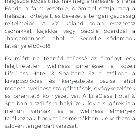
halgazdálkodás titkainak megismerésére is. Irena
Fonda, a farm vezetője, örömmel osztja meg a
halászat fortélyait, és bevezet a tengeri gazdaság
rejtelmeibe. A vízi kaland során evezhetsz
csónakkal, kajakkal vagy paddle boarddal a
„halgardenhez”, ahol a Sečovlje sódombok
látványa elbűvölő.
És miért ne tennéd teljessé az élményt egy
felejthetetlen wellness pihenéssel a közeli
LifeClass Hotel & Spa-ban? Ez a szálloda a
kikapcsolódás és kényeztetés oázisa, ahol
modern wellness-szolgáltatások, gyógykezelések
és pihentető környezet vár. A LifeClass Hotel &
Spa-ban a szállás, a helyi ízek, így a sügérek is a
menün vannak és a wellness élmények
találkoznak, hogy teljes mértékben kiélvezhesd a
szlovén tengerpart varázsát.