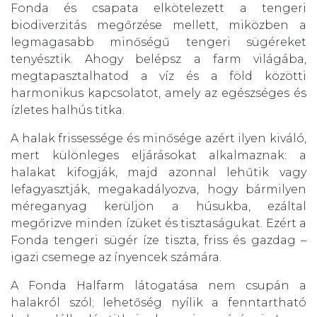
Fonda és csapata elkötelezett a tengeri
biodiverzitás megőrzése mellett, miközben a
legmagasabb minőségű tengeri sügéreket
tenyésztik. Ahogy belépsz a farm világába,
megtapasztalhatod a víz és a föld közötti
harmonikus kapcsolatot, amely az egészséges és
ízletes halhús titka.
A halak frissessége és minősége azért ilyen kiváló,
mert különleges eljárásokat alkalmaznak: a
halakat kifogják, majd azonnal lehűtik vagy
lefagyasztják, megakadályozva, hogy bármilyen
méreganyag kerüljön a húsukba, ezáltal
megőrizve minden ízüket és tisztaságukat. Ezért a
Fonda tengeri sügér íze tiszta, friss és gazdag –
igazi csemege az ínyencek számára.
A Fonda Halfarm látogatása nem csupán a
halakról szól; lehetőség nyílik a fenntartható