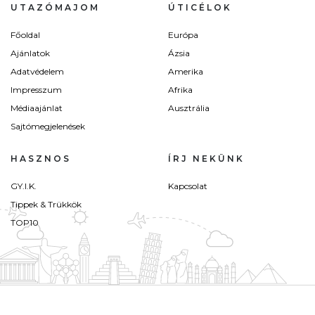
UTAZÓMAJOM
ÚTICÉLOK
Főoldal
Európa
Ajánlatok
Ázsia
Adatvédelem
Amerika
Impresszum
Afrika
Médiaajánlat
Ausztrália
Sajtómegjelenések
HASZNOS
ÍRJ NEKÜNK
GY.I.K.
Kapcsolat
Tippek & Trükkök
TOP10