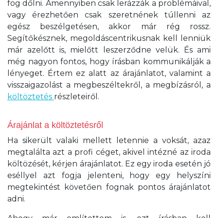
fog dőlni. Amennyiben csak lerázzák a problémáival,
vagy érezhetően csak szeretnének túllenni az
egész beszélgetésen, akkor már rég rossz.
Segítőkésznek, megoldáscentrikusnak kell lenniük
már azelőtt is, mielőtt leszerződne velük. És ami
még nagyon fontos, hogy írásban kommunikálják a
lényeget. Értem ez alatt az árajánlatot, valamint a
visszaigazolást a megbeszéltekről, a megbízásról, a
költöztetés
részleteiről.
Árajánlat a költöztetésről
Ha sikerült valaki mellett letennie a voksát, azaz
megtalálta azt a profi céget, akivel intézné az iroda
költözését, kérjen árajánlatot. Ez egy iroda esetén jó
eséllyel azt fogja jelenteni, hogy egy helyszíni
megtekintést követően fognak pontos árajánlatot
adni.