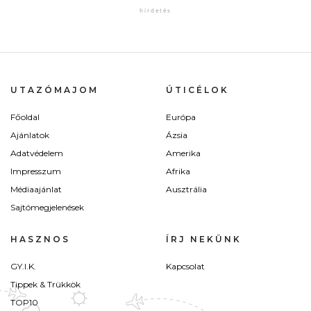
UTAZÓMAJOM
ÚTICÉLOK
Főoldal
Európa
Ajánlatok
Ázsia
Adatvédelem
Amerika
Impresszum
Afrika
Médiaajánlat
Ausztrália
Sajtómegjelenések
HASZNOS
ÍRJ NEKÜNK
GY.I.K.
Kapcsolat
Tippek & Trükkök
TOP10