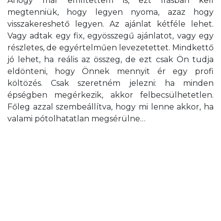
Ahogy már említettem is, ezt írásban kell
megtenniük, hogy legyen nyoma, azaz hogy
visszakereshető legyen. Az ajánlat kétféle lehet.
Vagy adtak egy fix, egyösszegű ajánlatot, vagy egy
részletes, de egyértelműen levezetettet. Mindkettő
jó lehet, ha reális az összeg, de ezt csak Ön tudja
eldönteni, hogy Önnek mennyit ér egy profi
költözés. Csak szeretném jelezni: ha minden
épségben megérkezik, akkor felbecsülhetetlen.
Főleg azzal szembeállítva, hogy mi lenne akkor, ha
valami pótolhatatlan megsérülne…