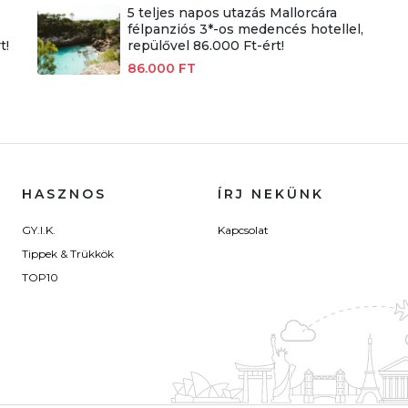
5 teljes napos utazás Mallorcára
félpanziós 3*-os medencés hotellel,
t!
repülővel 86.000 Ft-ért!
86.000 FT
HASZNOS
ÍRJ NEKÜNK
GY.I.K.
Kapcsolat
Tippek & Trükkök
TOP10