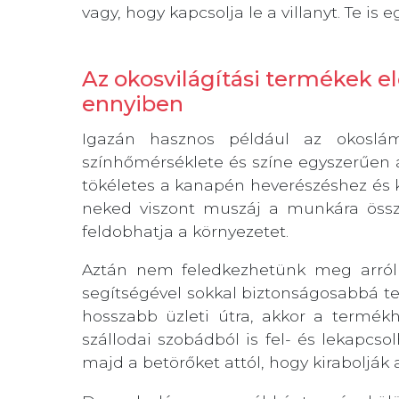
vagy, hogy kapcsolja le a villanyt. Te i
Az okosvilágítási termékek 
ennyiben
Igazán hasznos például az okoslám
színhőmérséklete és színe egyszerűen á
tökéletes a kanapén heverészéshez és k
neked viszont muszáj a munkára össz
feldobhatja a környezetet.
Aztán nem feledkezhetünk meg arról
segítségével sokkal biztonságosabbá te
hosszabb üzleti útra, akkor a termék
szállodai szobádból is fel- és lekapcso
majd a betörőket attól, hogy kirabolják 