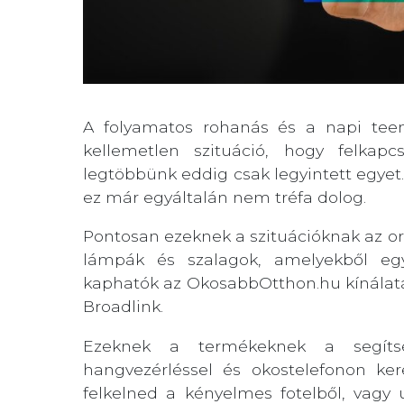
A folyamatos rohanás és a napi teen
kellemetlen szituáció, hogy felka
legtöbbünk eddig csak legyintett egyet.
ez már egyáltalán nem tréfa dolog.
Pontosan ezeknek a szituációknak az orvo
lámpák és szalagok, amelyekből eg
kaphatók az OkosabbOtthon.hu kínálat
Broadlink.
Ezeknek a termékeknek a segítsé
hangvezérléssel és okostelefonon ker
felkelned a kényelmes fotelből, vagy