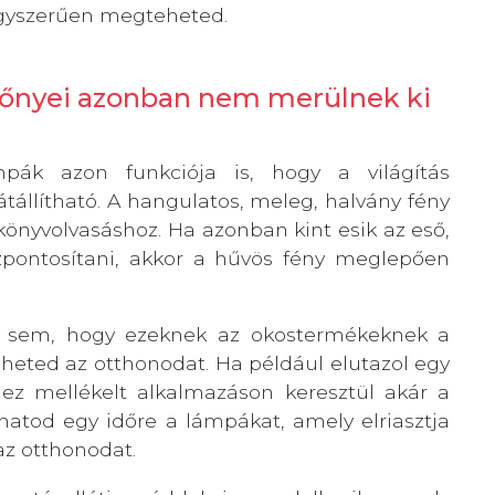
s egyszerűen megteheted.
előnyei azonban nem merülnek ki
pák azon funkciója is, hogy a világítás
tállítható. A hangulatos, meleg, halvány fény
önyvolvasáshoz. Ha azonban kint esik az eső,
pontosítani, akkor a hűvös fény meglepően
 sem, hogy ezeknek az okostermékeknek a
heted az otthonodat. Ha például elutazol egy
hez mellékelt alkalmazáson keresztül akár a
lhatod egy időre a lámpákat, amely elriasztja
az otthonodat.