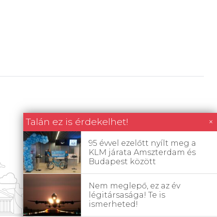
Talán ez is érdekelhet!
×
95 évvel ezelőtt nyílt meg a
KLM járata Amszterdam és
Budapest között
Nem meglepő, ez az év
légitársasága! Te is
ismerheted!