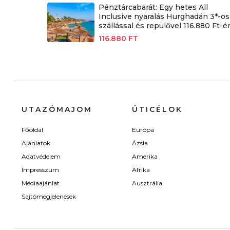
Pénztárcabarát: Egy hetes All
Inclusive nyaralás Hurghadán 3*-os
szállással és repülővel 116.880 Ft-ér
116.880 FT
UTAZÓMAJOM
ÚTICÉLOK
Főoldal
Európa
Ajánlatok
Ázsia
Adatvédelem
Amerika
Impresszum
Afrika
Médiaajánlat
Ausztrália
Sajtómegjelenések