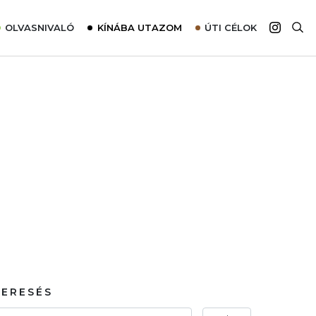
OLVASNIVALÓ
KÍNÁBA UTAZOM
ÚTI CÉLOK
Top 10 látnivalók térképpel
Európa
Tudnivalók az ajánlatok lefoglalásához
Ázsia
Tippek & Trükkök
Amerika
Utazómajom – CitySIM kártya a világutazóknak
Afrika
Interjú
Ausztrália
Élménybeszámolók
Szállodalátogatás
Sajtómegjelenések
KERESÉS