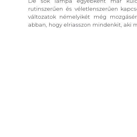
De sok lámpa egyébként már külön 
rutinszerűen és véletlenszerűen kapcsol
változatok némelyikét még mozgásérzé
abban, hogy elriasszon mindenkit, aki 