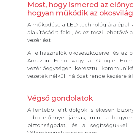
Most, hogy ismered az előnyeik
hogyan működik az okosvilág
A működése a LED technológiára épül,
alakításáért felel, és ez teszi lehetővé
vezérlést.
A felhasználók okoseszközeivel és az o
Amazon Echo vagy a Google Home pe
vezérlőegységen keresztül kommuniká
vezeték nélküli hálózat rendelkezésre áll
Végső gondolatok
A fentebb leírt dolgok is ékesen bizony
több előnnyel járnak, mint a hagyomá
biztonságodat, és a segítségükkel 
Véleményünk szerint nem.