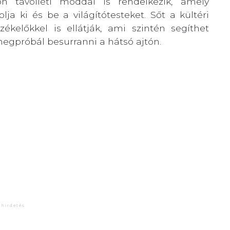
távolléti móddal is rendelkezik, amely
ja ki és be a világítótesteket. Sőt a kültéri
kelőkkel is ellátják, ami szintén segíthet
megpróbál besurranni a hátsó ajtón.