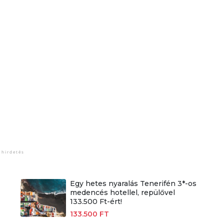
Egy hetes nyaralás Tenerifén 3*-os
medencés hotellel, repülővel
133.500 Ft-ért!
133.500 FT