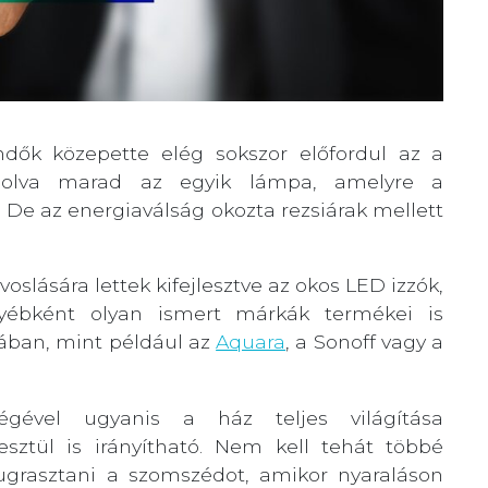
dők közepette elég sokszor előfordul az a
pcsolva marad az egyik lámpa, amelyre a
 De az energiaválság okozta rezsiárak mellett
slására lettek kifejlesztve az okos LED izzók,
yébként olyan ismert márkák termékei is
ában, mint például az
Aquara
, a Sonoff vagy a
gével ugyanis a ház teljes világítása
esztül is irányítható. Nem kell tehát többé
 ugrasztani a szomszédot, amikor nyaraláson