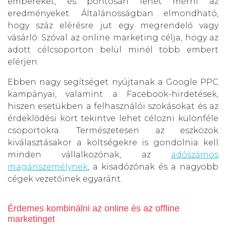
embereket, és pontosan lehet mérni az
eredményeket. Általánosságban elmondható,
hogy száz elérésre jut egy megrendelő vagy
vásárló. Szóval az online marketing célja, hogy az
adott célcsoporton belül minél több embert
elérjen.
Ebben nagy segítséget nyújtanak a Google PPC
kampányai, valamint a Facebook-hirdetések,
hiszen esetükben a felhasználói szokásokat és az
érdeklődési kört tekintve lehet célozni különféle
csoportokra. Természetesen az eszközök
kiválasztásakor a költségekre is gondolnia kell
minden vállalkozónak, az
adószámos
magánszemélynek
, a kisadózónak és a nagyobb
cégek vezetőinek egyaránt.
Érdemes kombinálni az online és az offline
marketinget