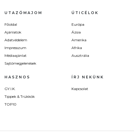
UTAZÓMAJOM
ÚTICÉLOK
Főoldal
Európa
Ajánlatok
Ázsia
Adatvédelem
Amerika
Impresszum
Afrika
Médiaajánlat
Ausztrália
Sajtómegjelenések
HASZNOS
ÍRJ NEKÜNK
GY.I.K.
Kapcsolat
Tippek & Trükkök
TOP10