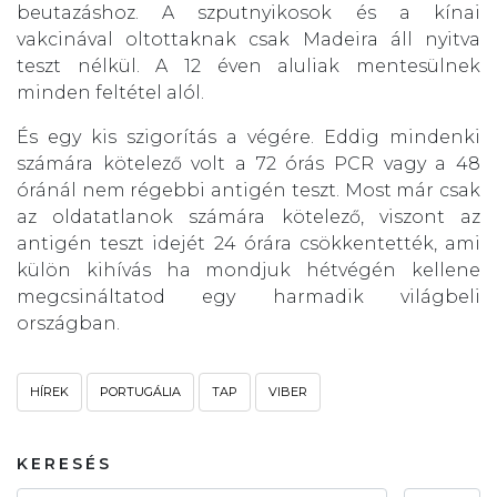
beutazáshoz. A szputnyikosok és a kínai
vakcinával oltottaknak csak Madeira áll nyitva
teszt nélkül. A 12 éven aluliak mentesülnek
minden feltétel alól.
És egy kis szigorítás a végére. Eddig mindenki
számára kötelező volt a 72 órás PCR vagy a 48
óránál nem régebbi antigén teszt. Most már csak
az oldatatlanok számára kötelező, viszont az
antigén teszt idejét 24 órára csökkentették, ami
külön kihívás ha mondjuk hétvégén kellene
megcsináltatod egy harmadik világbeli
országban.
HÍREK
PORTUGÁLIA
TAP
VIBER
KERESÉS