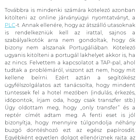
Továbbra is mindenki számára kötelező azonban
kitölteni az online járványügyi nyomtatványt, a
PLC
-t. Annak ellenére, hogy az átszálló utasoknak
is rendelkezniük kell az irattal, sajnos a
szabályalkotók arra nem gondoltak, hogy ők
bizony nem alszanak Portugáliában. Kötelező
ugyanis kitölteni a portugál lakhelyet akkor is, ha
az nincs. Felvettem a kapcsolatot a TAP-pal, ahol
tudtak a problémáról, viszont azt nem, hogy mit
kellene beírni. Ezért aztán a segítőkész
ügyfélszolgálatos azt tanácsolta, hogy mindent
tüntessek fel a hotel mezőben (indulás, érkezés,
időpontok, írjam oda, hogy csak transzfer stb.)
Úgy oldottam meg, hogy „only transfer” és a
reptér címét adtam meg. A fenti eset is jól
bizonyítja, hogy mennyire túlgondolja néhány
buzgó döntéshozó ezt az egész papírosdit.
Egyébként egyetlen dolgot ellenőriznek rajta: az