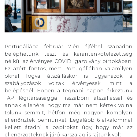
Portugáliába február 7-én éjféltől szabadon
beléphetünk teszt és karanténkötelezettség
nélkül az érvényes COVID igazolvány birtokában.
Ez azért fontos, mert Portugáliában valamilyen
oknál fogva átszálláskor is ugyanazok a
szabályozások voltak érvényesek, mint a
belépésnél. Éppen a tegnapi napon érkeztünk
TAP légitársasággal lisszaboni átszállással és
annak ellenére, hogy ma már nem kértek volna
tőlünk semmit, hétfőn még nagyon komolyan
ellenőriztek bennünket. Legalább 6 alkalommal
kellett átadni a papírokat úgy, hogy már az
ellenőrzötteknek járó karszalag is rajtunk volt.