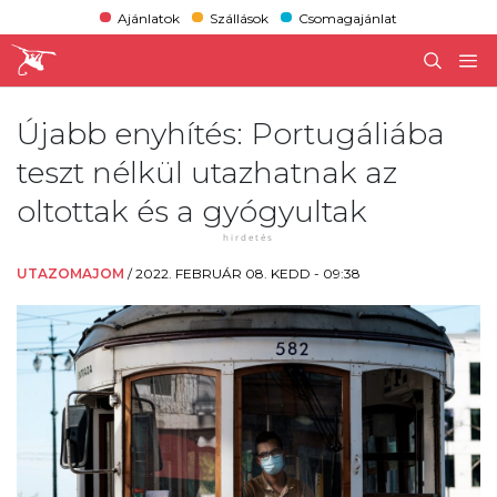
Ajánlatok
Szállások
Csomagajánlat
Újabb enyhítés: Portugáliába
teszt nélkül utazhatnak az
oltottak és a gyógyultak
UTAZOMAJOM
/
2022. FEBRUÁR 08. KEDD - 09:38