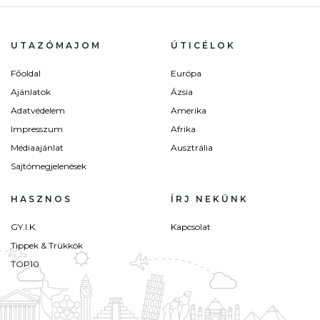
UTAZÓMAJOM
ÚTICÉLOK
Főoldal
Európa
Ajánlatok
Ázsia
Adatvédelem
Amerika
Impresszum
Afrika
Médiaajánlat
Ausztrália
Sajtómegjelenések
HASZNOS
ÍRJ NEKÜNK
GY.I.K.
Kapcsolat
Tippek & Trükkök
TOP10