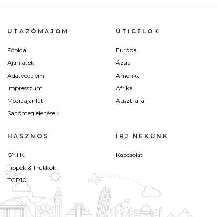
UTAZÓMAJOM
ÚTICÉLOK
Főoldal
Európa
Ajánlatok
Ázsia
Adatvédelem
Amerika
Impresszum
Afrika
Médiaajánlat
Ausztrália
Sajtómegjelenések
HASZNOS
ÍRJ NEKÜNK
GY.I.K.
Kapcsolat
Tippek & Trükkök
TOP10