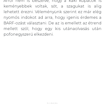
Arról nem is beszélve, hogy a kaki kupacok is
keményebbek voltak, sőt, a szagukat is alig
lehetett érezni. Véleményünk szerint ez már elég
nyomós indokot ad arra, hogy igenis érdemes a
BARF-ozást választani. De az is emellett az étrend
mellett szól, hogy egy kis utánaolvasás után
pofonegyszerű elkezdeni.