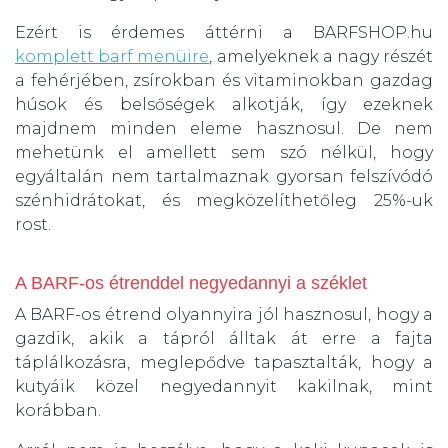
Ezért is érdemes áttérni a BARFSHOP.hu
komplett barf menüire
, amelyeknek a nagy részét
a fehérjében, zsírokban és vitaminokban gazdag
húsok és belsőségek alkotják, így ezeknek
majdnem minden eleme hasznosul. De nem
mehetünk el amellett sem szó nélkül, hogy
egyáltalán nem tartalmaznak gyorsan felszívódó
szénhidrátokat, és megközelíthetőleg 25%-uk
rost.
A BARF-os étrenddel negyedannyi a széklet
A BARF-os étrend olyannyira jól hasznosul, hogy a
gazdik, akik a tápról álltak át erre a fajta
táplálkozásra, meglepődve tapasztalták, hogy a
kutyáik közel negyedannyit kakilnak, mint
korábban.