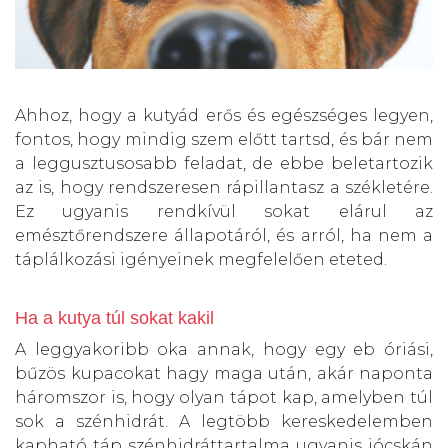
Ahhoz, hogy a kutyád erős és egészséges legyen,
fontos, hogy mindig szem előtt tartsd, és bár nem
a leggusztusosabb feladat, de ebbe beletartozik
az is, hogy rendszeresen rápillantasz a székletére.
Ez ugyanis rendkívül sokat elárul az
emésztőrendszere állapotáról, és arról, ha nem a
táplálkozási igényeinek megfelelően eteted.
Ha a kutya túl sokat kakil
A leggyakoribb oka annak, hogy egy eb óriási,
bűzös kupacokat hagy maga után, akár naponta
háromszor is, hogy olyan tápot kap, amelyben túl
sok a szénhidrát. A legtöbb kereskedelemben
kapható táp szénhidráttartalma ugyanis jócskán