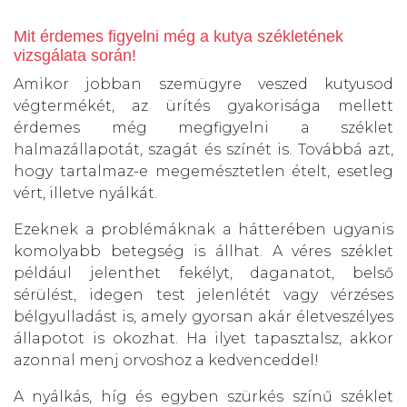
Mit érdemes figyelni még a kutya székletének
vizsgálata során!
Amikor jobban szemügyre veszed kutyusod
végtermékét, az ürítés gyakorisága mellett
érdemes még megfigyelni a széklet
halmazállapotát, szagát és színét is. Továbbá azt,
hogy tartalmaz-e megemésztetlen ételt, esetleg
vért, illetve nyálkát.
Ezeknek a problémáknak a hátterében ugyanis
komolyabb betegség is állhat. A véres széklet
például jelenthet fekélyt, daganatot, belső
sérülést, idegen test jelenlétét vagy vérzéses
bélgyulladást is, amely gyorsan akár életveszélyes
állapotot is okozhat. Ha ilyet tapasztalsz, akkor
azonnal menj orvoshoz a kedvenceddel!
A nyálkás, híg és egyben szürkés színű széklet