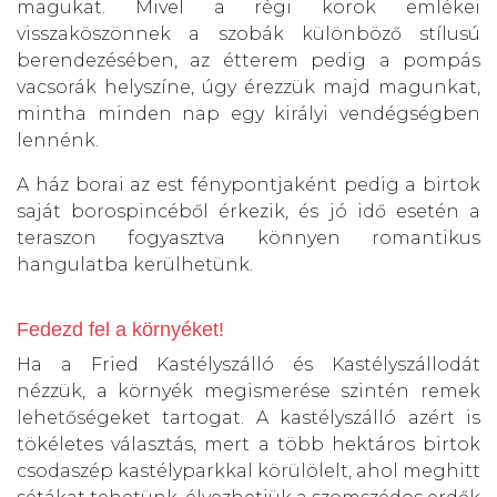
magukat. Mivel a régi korok emlékei
visszaköszönnek a szobák különböző stílusú
berendezésében, az étterem pedig a pompás
vacsorák helyszíne, úgy érezzük majd magunkat,
mintha minden nap egy királyi vendégségben
lennénk.
A ház borai az est fénypontjaként pedig a birtok
saját borospincéből érkezik, és jó idő esetén a
teraszon fogyasztva könnyen romantikus
hangulatba kerülhetünk.
Fedezd fel a környéket!
Ha a Fried Kastélyszálló és Kastélyszállodát
nézzük, a környék megismerése szintén remek
lehetőségeket tartogat. A kastélyszálló azért is
tökéletes választás, mert a több hektáros birtok
csodaszép kastélyparkkal körülölelt, ahol meghitt