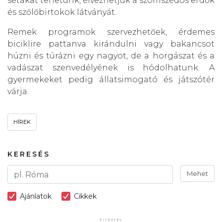
sétákat tehetünk, élvezhetjük a szomszédos erdők
és szőlőbirtokok látványát.
Remek programok szervezhetőek, érdemes
biciklire pattanva kirándulni vagy bakancsot
húzni és túrázni egy nagyot, de a horgászat és a
vadászat szenvedélyének is hódolhatunk. A
gyermekeket pedig állatsimogató és játszótér
várja.
HÍREK
KERESÉS
Mehet
Ajánlatok
Cikkek