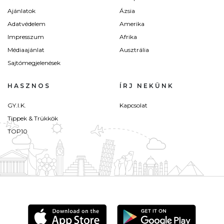
Ajánlatok
Ázsia
Adatvédelem
Amerika
Impresszum
Afrika
Médiaajánlat
Ausztrália
Sajtómegjelenések
HASZNOS
ÍRJ NEKÜNK
GY.I.K.
Kapcsolat
Tippek & Trükkök
TOP10