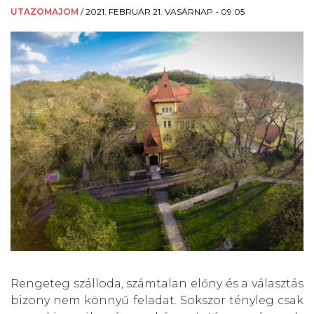
UTAZOMAJOM
/
2021. FEBRUÁR 21. VASÁRNAP - 09:05
Rengeteg szálloda, számtalan előny és a választás
bizony nem könnyű feladat. Sokszor tényleg csak