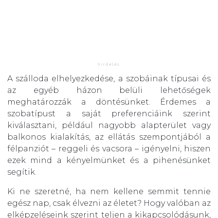
A szálloda elhelyezkedése, a szobáinak típusai és
az egyéb házon belüli lehetőségek
meghatározzák a döntésünket. Érdemes a
szobatípust a saját preferenciáink szerint
kiválasztani, például nagyobb alapterület vagy
balkonos kialakítás, az ellátás szempontjából a
félpanziót – reggeli és vacsora – igényelni, hiszen
ezek mind a kényelmünket és a pihenésünket
segítik.
Ki ne szeretné, ha nem kellene semmit tennie
egész nap, csak élvezni az életet? Hogy valóban az
elképzeléseink szerint teljen a kikapcsolódásunk,