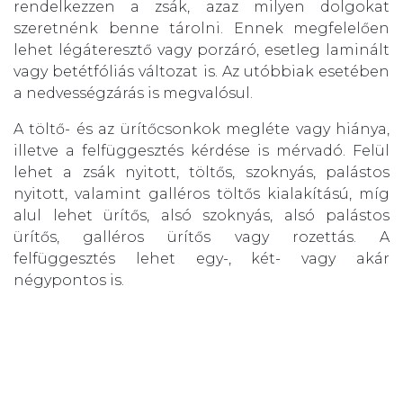
rendelkezzen a zsák, azaz milyen dolgokat
szeretnénk benne tárolni. Ennek megfelelően
lehet légáteresztő vagy porzáró, esetleg laminált
vagy betétfóliás változat is. Az utóbbiak esetében
a nedvességzárás is megvalósul.
A töltő- és az ürítőcsonkok megléte vagy hiánya,
illetve a felfüggesztés kérdése is mérvadó. Felül
lehet a zsák nyitott, töltős, szoknyás, palástos
nyitott, valamint galléros töltős kialakítású, míg
alul lehet ürítős, alsó szoknyás, alsó palástos
ürítős, galléros ürítős vagy rozettás. A
felfüggesztés lehet egy-, két- vagy akár
négypontos is.