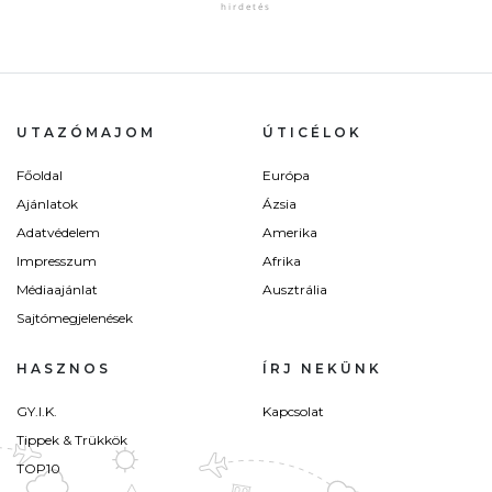
UTAZÓMAJOM
ÚTICÉLOK
Főoldal
Európa
Ajánlatok
Ázsia
Adatvédelem
Amerika
Impresszum
Afrika
Médiaajánlat
Ausztrália
Sajtómegjelenések
HASZNOS
ÍRJ NEKÜNK
GY.I.K.
Kapcsolat
Tippek & Trükkök
TOP10