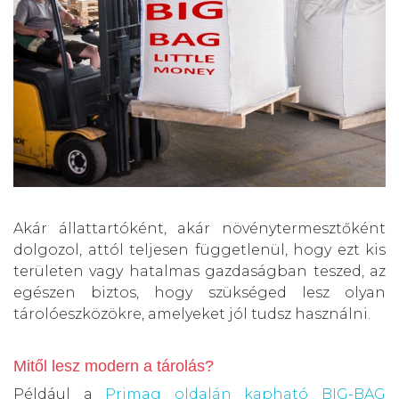
Akár állattartóként, akár növénytermesztőként
dolgozol, attól teljesen függetlenül, hogy ezt kis
területen vagy hatalmas gazdaságban teszed, az
egészen biztos, hogy szükséged lesz olyan
tárolóeszközökre, amelyeket jól tudsz használni.
Mitől lesz modern a tárolás?
Például a
Primag oldalán kapható BIG-BAG