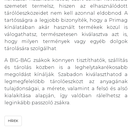
szemetet termelsz, hiszen az elhasználódott
tárólóeszközeidet nem kell azonnal eldobnod. A
tartósságra a legjobb bizonyíték, hogy a Primag
kínálatában akár használt termékek közül is
válogathatsz, természetesen kiválasztva azt is,
hogy milyen termények vagy egyéb dolgok
tárolására szolgálhat.
A BIG-BAG zsákok könnyen tisztíthatók, szállítás
és tárolás közben is a leghelytakarékosabb
megoldást kínálják. Szabadon kiválaszthatod a
legmegfelelőbb tárolóeszközt az anyagának
tulajdonságai, a mérete, valamint a felső és alsó
kialakítása alapján, így valóban rálelhetsz a
leginkább passzoló zsákra.
HÍREK