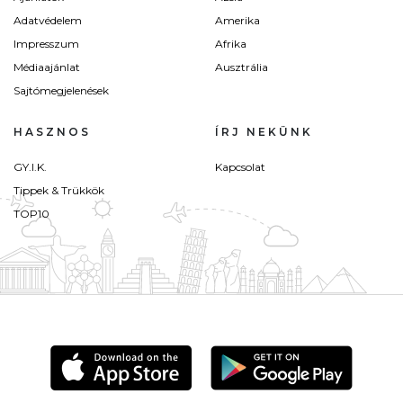
Adatvédelem
Amerika
Impresszum
Afrika
Médiaajánlat
Ausztrália
Sajtómegjelenések
HASZNOS
ÍRJ NEKÜNK
GY.I.K.
Kapcsolat
Tippek & Trükkök
TOP10