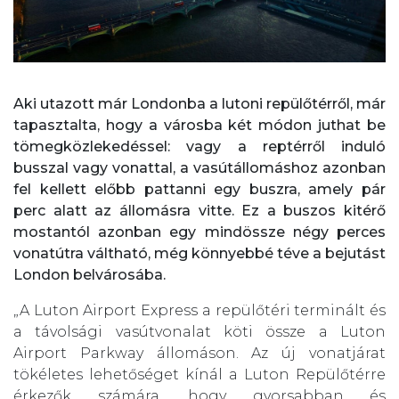
Aki utazott már Londonba a lutoni repülőtérről, már
tapasztalta, hogy a városba két módon juthat be
tömegközlekedéssel: vagy a reptérről induló
busszal vagy vonattal, a vasútállomáshoz azonban
fel kellett előbb pattanni egy buszra, amely pár
perc alatt az állomásra vitte. Ez a buszos kitérő
mostantól azonban egy mindössze négy perces
vonatútra váltható, még könnyebbé téve a bejutást
London belvárosába.
„A Luton Airport Express a repülőtéri terminált és
a távolsági vasútvonalat köti össze a Luton
Airport Parkway állomáson. Az új vonatjárat
tökéletes lehetőséget kínál a Luton Repülőtérre
érkezők számára, hogy gyorsabban és