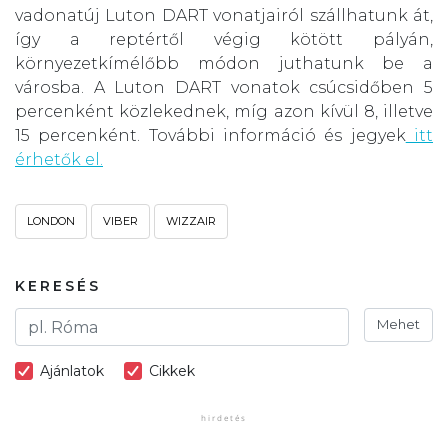
vadonatúj Luton DART vonatjairól szállhatunk át,
így a reptértől végig kötött pályán,
környezetkímélőbb módon juthatunk be a
városba. A Luton DART vonatok csúcsidőben 5
percenként közlekednek, míg azon kívül 8, illetve
15 percenként. További információ és jegyek
itt
érhetők el.
LONDON
VIBER
WIZZAIR
KERESÉS
Mehet
Ajánlatok
Cikkek