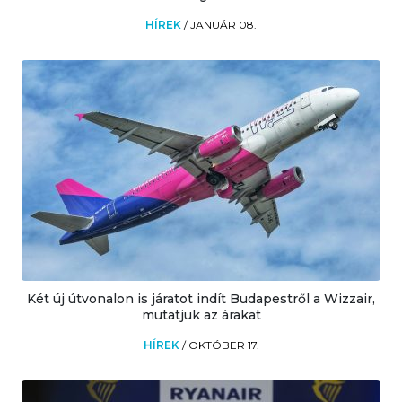
HÍREK
/
JANUÁR 08.
Két új útvonalon is járatot indít Budapestről a Wizzair,
mutatjuk az árakat
HÍREK
/
OKTÓBER 17.