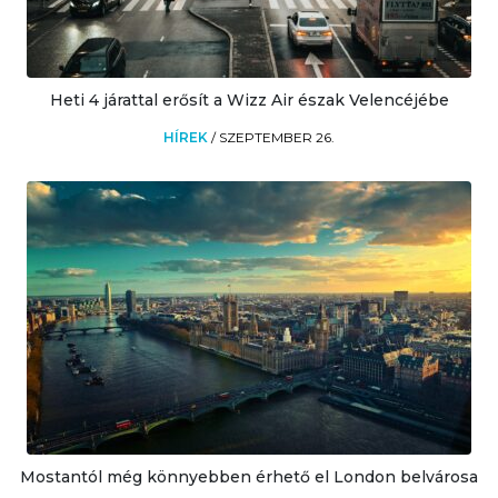
Heti 4 járattal erősít a Wizz Air észak Velencéjébe
HÍREK
/
SZEPTEMBER 26.
Mostantól még könnyebben érhető el London belvárosa