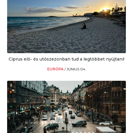
Ciprus elő- és utószezonban tud a legtöbbet nyújtani!
EURÓPA
/
JÚNIUS 04.