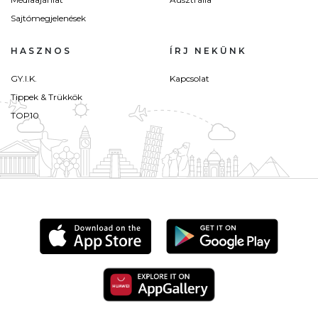
Sajtómegjelenések
HASZNOS
ÍRJ NEKÜNK
GY.I.K.
Kapcsolat
Tippek & Trükkök
TOP10