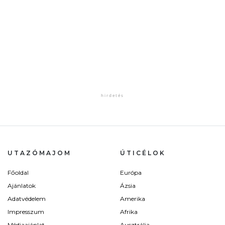
UTAZÓMAJOM
ÚTICÉLOK
Főoldal
Európa
Ajánlatok
Ázsia
Adatvédelem
Amerika
Impresszum
Afrika
Médiaajánlat
Ausztrália