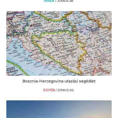
HÍREK
/
JÚNIUS 28.
Bosznia-Hercegovina utazási segédlet
EGYÉB
/
JÚNIUS 20.