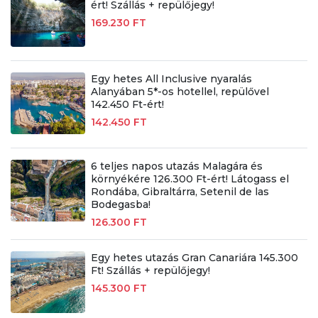
ért! Szállás + repülőjegy!
169.230 FT
Egy hetes All Inclusive nyaralás
Alanyában 5*-os hotellel, repülővel
142.450 Ft-ért!
142.450 FT
6 teljes napos utazás Malagára és
környékére 126.300 Ft-ért! Látogass el
Rondába, Gibraltárra, Setenil de las
Bodegasba!
126.300 FT
Egy hetes utazás Gran Canariára 145.300
Ft! Szállás + repülőjegy!
145.300 FT