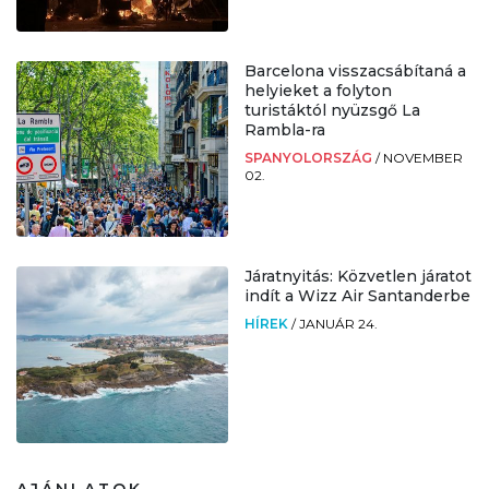
Barcelona visszacsábítaná a
helyieket a folyton
turistáktól nyüzsgő La
Rambla-ra
SPANYOLORSZÁG
/
NOVEMBER
02.
Járatnyitás: Közvetlen járatot
indít a Wizz Air Santanderbe
HÍREK
/
JANUÁR 24.
AJÁNLATOK