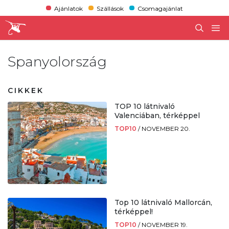
Ajánlatok
Szállások
Csomagajánlat
Spanyolország
CIKKEK
TOP 10 látnivaló
Valenciában, térképpel
TOP10
/
NOVEMBER 20.
Top 10 látnivaló Mallorcán,
térképpel!
TOP10
/
NOVEMBER 19.