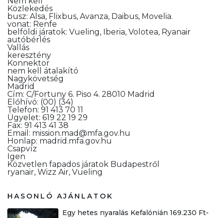
Nem kell
Közlekedés
busz: Alsa, Flixbus, Avanza, Daibus, Movelia.
vonat: Renfe
belföldi járatok: Vueling, Iberia, Volotea, Ryanair
autóbérlés
Vallás
keresztény
Konnektor
nem kell átalakító
Nagykövetség
Madrid
Cím: C/Fortuny 6. Piso 4. 28010 Madrid
Előhívó: (00) (34)
Telefon: 91 413 70 11
Ügyelet: 619 22 19 29
Fax: 91 413 41 38
Email: mission.mad@mfa.gov.hu
Honlap: madrid.mfa.gov.hu
Csapvíz
Igen
Közvetlen fapados járatok Budapestről
ryanair, Wizz Air, Vueling
HASONLÓ AJÁNLATOK
Egy hetes nyaralás Kefalónián 169.230 Ft-