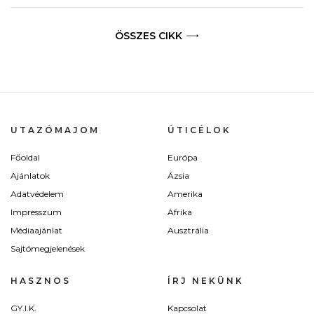
ÖSSZES CIKK
UTAZÓMAJOM
ÚTICÉLOK
Főoldal
Európa
Ajánlatok
Ázsia
Adatvédelem
Amerika
Impresszum
Afrika
Médiaajánlat
Ausztrália
Sajtómegjelenések
HASZNOS
ÍRJ NEKÜNK
GY.I.K.
Kapcsolat