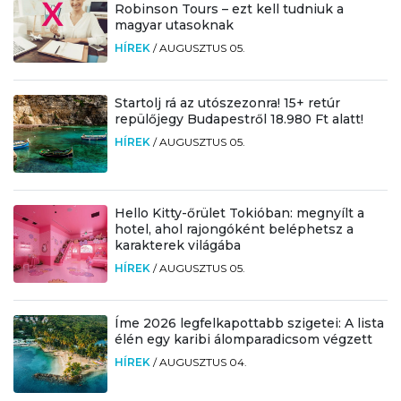
Robinson Tours – ezt kell tudniuk a
magyar utasoknak
HÍREK
/
AUGUSZTUS 05.
Startolj rá az utószezonra! 15+ retúr
repülőjegy Budapestről 18.980 Ft alatt!
HÍREK
/
AUGUSZTUS 05.
Hello Kitty-őrület Tokióban: megnyílt a
hotel, ahol rajongóként beléphetsz a
karakterek világába
HÍREK
/
AUGUSZTUS 05.
Íme 2026 legfelkapottabb szigetei: A lista
élén egy karibi álomparadicsom végzett
HÍREK
/
AUGUSZTUS 04.