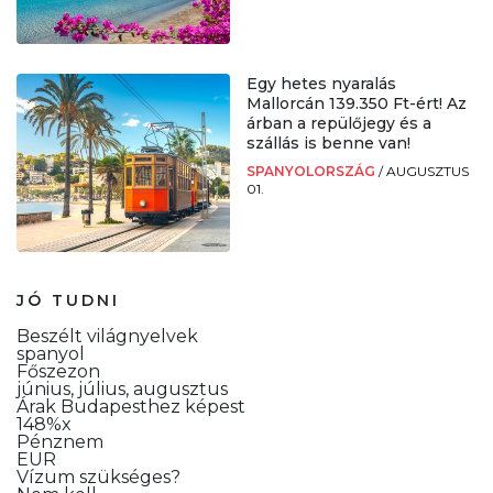
Egy hetes nyaralás
Mallorcán 139.350 Ft-ért! Az
árban a repülőjegy és a
szállás is benne van!
SPANYOLORSZÁG
/
AUGUSZTUS
01.
JÓ TUDNI
Beszélt világnyelvek
spanyol
Főszezon
június, július, augusztus
Árak Budapesthez képest
148%x
Pénznem
EUR
Vízum szükséges?