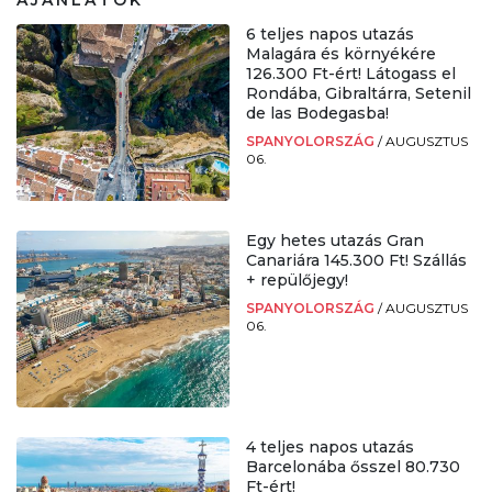
6 teljes napos utazás
Malagára és környékére
126.300 Ft-ért! Látogass el
Rondába, Gibraltárra, Setenil
de las Bodegasba!
SPANYOLORSZÁG
/
AUGUSZTUS
06.
Egy hetes utazás Gran
Canariára 145.300 Ft! Szállás
+ repülőjegy!
SPANYOLORSZÁG
/
AUGUSZTUS
06.
4 teljes napos utazás
Barcelonába ősszel 80.730
Ft-ért!