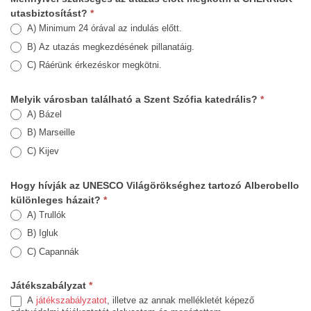
utasbiztosítást?
*
A) Minimum 24 órával az indulás előtt.
B) Az utazás megkezdésének pillanatáig.
C) Ráérünk érkezéskor megkötni.
Melyik városban található a Szent Szófia katedrális?
*
A) Bázel
B) Marseille
C) Kijev
Hogy hívják az UNESCO Világörökséghez tartozó Alberobello
különleges házait?
*
A) Trullók
B) Igluk
C) Capannák
Játékszabályzat
*
A
játékszabályzatot
, illetve az annak mellékletét képező