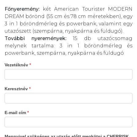
Főnyeremény:
két American Tourister MODERN
DREAM bőrönd (55 cm és 78 cm méretekben), egy
3 in 1 bőröndmérleg és powerbank, valamint egy
utazószett (szempárna, nyakpárna és füldugó).
További nyeremények:
15 db utazócsomag
melynek tartalma: 3 in 1 bőröndmérleg és
powerbank, szempárna, nyakpárna és füldugó
Vezetéknév
*
Keresztnév
*
E-mail cím
*
Mennyivel szükséges az utazás előtt megkötni a CHERRISK