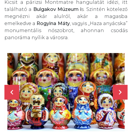
Kicsit a párizsi Montmatre hangulatát idézi, itt
található a
Bulgakov Múzeum i
s. Szintén kötelező
megnézni akár alulról, akár a magasba
emelkedve a
Rogyina Máty
, vagyis „Haza anyácska”
monumentális nőszobrot, ahonnan csodás
panoráma nyílik a városra.