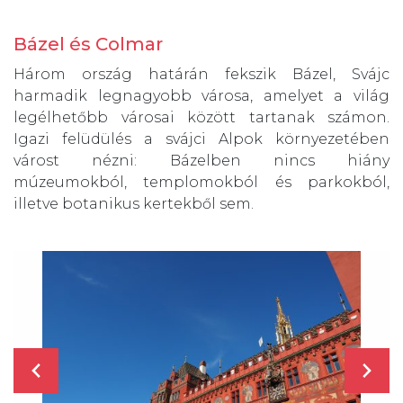
Bázel és Colmar
Három ország határán fekszik Bázel, Svájc
harmadik legnagyobb városa, amelyet a világ
legélhetőbb városai között tartanak számon.
Igazi felüdülés a svájci Alpok környezetében
várost nézni: Bázelben nincs hiány
múzeumokból, templomokból és parkokból,
illetve botanikus kertekből sem.