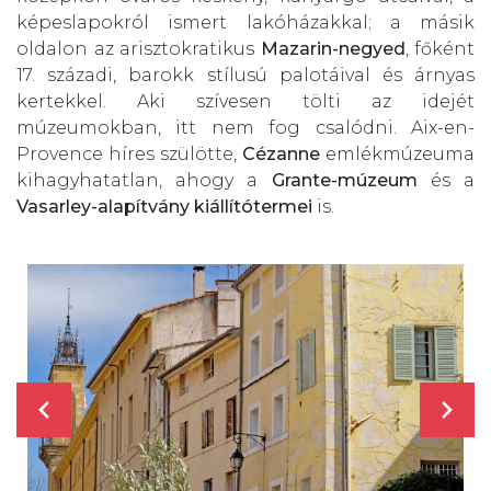
képeslapokról ismert lakóházakkal; a másik
oldalon az arisztokratikus
Mazarin-negyed
, főként
17. századi, barokk stílusú palotáival és árnyas
kertekkel. Aki szívesen tölti az idejét
múzeumokban, itt nem fog csalódni. Aix-en-
Provence híres szülötte,
Cézanne
emlékmúzeuma
kihagyhatatlan, ahogy a
Grante-múzeum
és a
Vasarley-alapítvány kiállítótermei
is.