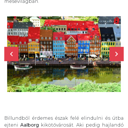
mesevilágban.
Billundból érdemes észak felé elindulni és útba
ejteni
Aalborg
kikötővárosát. Aki pedig hajlandó