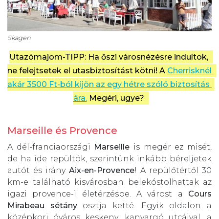
Skagen
Utazómajom-TIPP:
Ha őszi városnézésre indultok, 
ne felejtsetek el utasbiztosítást kötni! A 
Cherrisknél 
akár 3500 Ft-ból kijön az egy hétre szóló biztosítás 
ára.
 Megéri, ugye? 
Marseille és Provence
A dél-franciaországi
Marseille
is megér ez misét,
de ha ide repültök, szerintünk inkább béreljetek
autót és irány
Aix-en-Provence
! A repülőtértől 30
km-e található kisvárosban belekóstolhattak az
igazi provence-i életérzésbe. A várost a
Cours
Mirabeau sétány
osztja ketté. Egyik oldalon a
középkori óváros keskeny, kanyargó utcáival, a