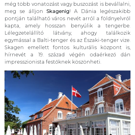
még több vonatozást vagy buszozást is bevállalni,
meg se álljon
Skagenig
! A Dánia legészakibb
pontján található város nevét arról a földnyelvről
kapta, amely hosszan benyúlik a tengerbe.
Lélegzetelállító látvány, ahogy találkozik
egymással a Balti-tenger és az Északi-tenger vize.
Skagen emellett fontos kulturális központ is,
hírnevét a 19. század végén odaérkező dán
impresszionista festőknek köszönheti.