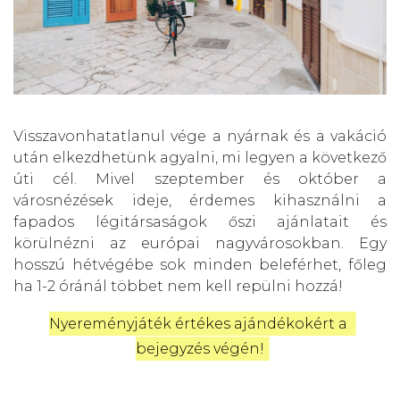
Visszavonhatatlanul vége a nyárnak és a vakáció
után elkezdhetünk agyalni, mi legyen a következő
úti cél. Mivel szeptember és október a
városnézések ideje, érdemes kihasználni a
fapados légitársaságok őszi ajánlatait és
körülnézni az európai nagyvárosokban. Egy
hosszú hétvégébe sok minden beleférhet, főleg
ha 1-2 óránál többet nem kell repülni hozzá!
Nyereményjáték értékes ajándékokért a 
bejegyzés végén!