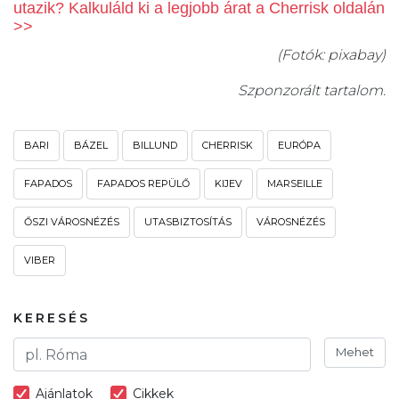
utazik? Kalkuláld ki a legjobb árat a Cherrisk oldalán
>>
(Fotók: pixabay)
Szponzorált tartalom.
BARI
BÁZEL
BILLUND
CHERRISK
EURÓPA
FAPADOS
FAPADOS REPÜLŐ
KIJEV
MARSEILLE
ŐSZI VÁROSNÉZÉS
UTASBIZTOSÍTÁS
VÁROSNÉZÉS
VIBER
KERESÉS
Mehet
Ajánlatok
Cikkek