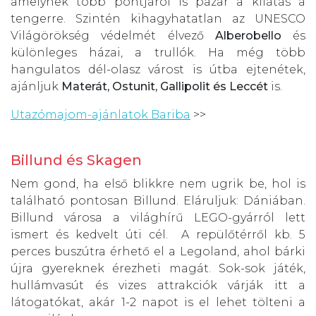
amelynek több pontjáról is pazar a kilátás a
tengerre. Szintén kihagyhatatlan az UNESCO
Világörökség védelmét élvező
Alberobello
és
különleges házai, a trullók. Ha még több
hangulatos dél-olasz várost is útba ejtenétek,
ajánljuk
Materát, Ostunit, Gallipolit és Leccét
is.
Utazómajom-ajánlatok Bariba
>>
Billund és Skagen
Nem gond, ha első blikkre nem ugrik be, hol is
található pontosan Billund. Eláruljuk: Dániában.
Billund városa a világhírű LEGO-gyárról lett
ismert és kedvelt úti cél. A repülőtérről kb. 5
perces buszútra érhető el a Legoland, ahol bárki
újra gyereknek érezheti magát. Sok-sok játék,
hullámvasút és vizes attrakciók várják itt a
látogatókat, akár 1-2 napot is el lehet tölteni a