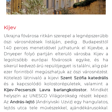
Kijev
Ukrajna fővárosa ritkán szerepel a legnépszerűbb
őszi városnézések listáján, pedig… Budapesttől
1.40 perces menetidővel juthatunk el Kijevbe, a
Dnyeper folyó partján elterülő városba. Kijev a
legolcsóbb európai fővárosok egyike, és ha
sikerül kedvező árú repülőjegyet is találni, alig pár
ezer forintból megúszhatjuk az őszi városnézést.
Kötelező látnivaló a kijevi
Szent Szófia katedrális
és a kapcsolódó kolostorépületek, valamint a
Kijev-Pecserszk Lavra barlangkolostor.
Mindkét
helyszín az UNESCO Világörökség részét képezi.
Az
András-lejtő
(Andriyivski Uzviz) egy hangulatos,
lejtős utca tele művészekkel, ajándékárusokkal.