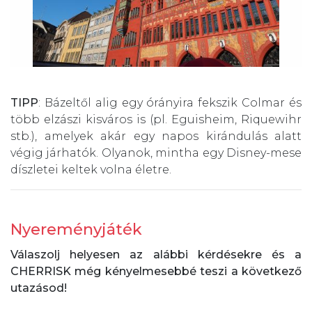
TIPP
: Bázeltől alig egy órányira fekszik Colmar és
több elzászi kisváros is (pl. Eguisheim, Riquewihr
stb.), amelyek akár egy napos kirándulás alatt
végig járhatók. Olyanok, mintha egy Disney-mese
díszletei keltek volna életre.
Nyereményjáték
Válaszolj helyesen az alábbi kérdésekre és a
CHERRISK még kényelmesebbé teszi a következő
utazásod!