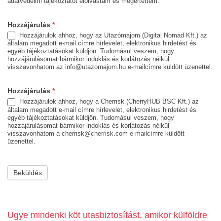
adatvédelmi tájékoztatót elolvastam és megértettem.
Hozzájárulás
*
Hozzájárulok ahhoz, hogy az Utazómajom (Digital Nomad Kft.) az
általam megadott e-mail címre hírlevelet, elektronikus hirdetést és
egyéb tájékoztatásokat küldjön. Tudomásul veszem, hogy
hozzájárulásomat bármikor indoklás és korlátozás nélkül
visszavonhatom az info@utazomajom.hu e-mailcímre küldött üzenettel.
Hozzájárulás
*
Hozzájárulok ahhoz, hogy a Cherrisk (CherryHUB BSC Kft.) az
általam megadott e-mail címre hírlevelet, elektronikus hirdetést és
egyéb tájékoztatásokat küldjön. Tudomásul veszem, hogy
hozzájárulásomat bármikor indoklás és korlátozás nélkül
visszavonhatom a cherrisk@cherrisk.com e-mailcímre küldött
üzenettel.
Beküldés
Ugye mindenki köt utasbiztosítást, amikor külföldre