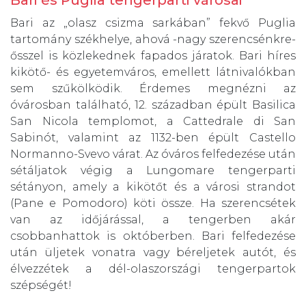
Bari az „olasz csizma sarkában” fekvő Puglia
tartomány székhelye, ahová -nagy szerencsénkre-
ősszel is közlekednek fapados járatok. Bari híres
kikötő- és egyetemváros, emellett látnivalókban
sem szűkölködik. Érdemes megnézni az
óvárosban található, 12. században épült Basilica
San Nicola templomot, a Cattedrale di San
Sabinót, valamint az 1132-ben épült Castello
Normanno-Svevo várat. Az óváros felfedezése után
sétáljatok végig a Lungomare tengerparti
sétányon, amely a kikötőt és a városi strandot
(Pane e Pomodoro) köti össze. Ha szerencsétek
van az időjárással, a tengerben akár
csobbanhattok is októberben. Bari felfedezése
után üljetek vonatra vagy béreljetek autót, és
élvezzétek a dél-olaszországi tengerpartok
szépségét!