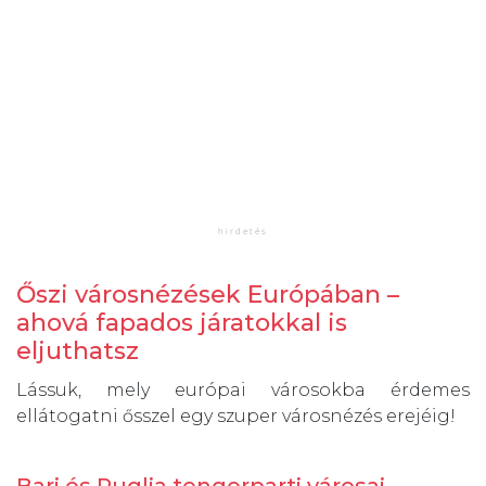
Őszi városnézések Európában –
ahová fapados járatokkal is
eljuthatsz
Lássuk, mely európai városokba érdemes
ellátogatni ősszel egy szuper városnézés erejéig!
Bari és Puglia tengerparti városai