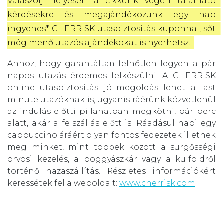
Válaszolj helyesen a cikkünk végén található 
kérdésekre és megajándékozunk egy nap 
ingyenes* CHERRISK utasbiztosítás kuponnal, sőt 
még menő utazós ajándékokat is nyerhetsz!
Ahhoz, hogy garantáltan felhőtlen legyen a pár
napos utazás érdemes felkészülni. A CHERRISK
online utasbiztosítás jó megoldás lehet a last
minute utazóknak is, ugyanis ráérünk közvetlenül
az indulás előtti pillanatban megkötni, pár perc
alatt, akár a felszállás előtt is. Ráadásul napi egy
cappuccino áráért olyan fontos fedezetek illetnek
meg minket, mint többek között a sürgősségi
orvosi kezelés, a poggyászkár vagy a külföldről
történő hazaszállítás. Részletes információkért
keressétek fel a weboldalt:
www.cherrisk.com