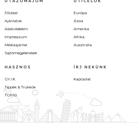
UTAZÓMAJOM
ÚTICÉLOK
Főoldal
Európa
Ajánlatok
Ázsia
Adatvédelem
Amerika
Impresszum
Afrika
Médiaajánlat
Ausztrália
Sajtómegjelenések
HASZNOS
ÍRJ NEKÜNK
GY.I.K.
Kapcsolat
Tippek & Trükkök
TOP10