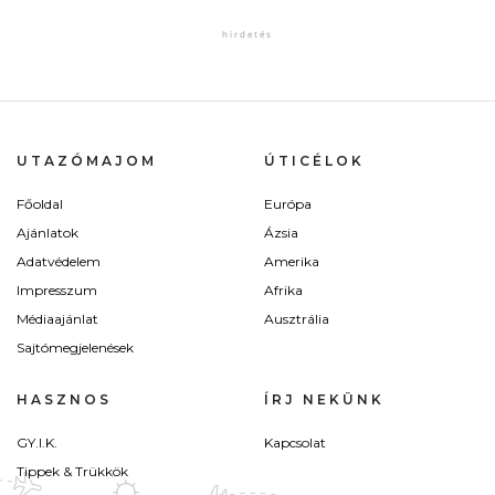
UTAZÓMAJOM
ÚTICÉLOK
Főoldal
Európa
Ajánlatok
Ázsia
Adatvédelem
Amerika
Impresszum
Afrika
Médiaajánlat
Ausztrália
Sajtómegjelenések
HASZNOS
ÍRJ NEKÜNK
GY.I.K.
Kapcsolat
Tippek & Trükkök