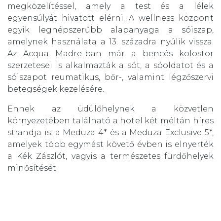
megközelítéssel, amely a test és a lélek
egyensúlyát hivatott elérni. A wellness központ
egyik legnépszerűbb alapanyaga a sóiszap,
amelynek használata a 13. századra nyúlik vissza.
Az Acqua Madre-ban már a bencés kolostor
szerzetesei is alkalmazták a sót, a sóoldatot és a
sóiszapot reumatikus, bőr-, valamint légzőszervi
betegségek kezelésére.
Ennek az üdülőhelynek a közvetlen
környezetében található a hotel két méltán híres
strandja is: a Meduza 4* és a Meduza Exclusive 5*,
amelyek több egymást követő évben is elnyerték
a Kék Zászlót, vagyis a természetes fürdőhelyek
minősítését.