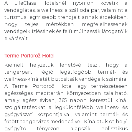
A LifeClass Hotelsnél nyomon követik a
vendéglátás, a wellness, a szállodaipar, valamint a
turizmus legfrissebb trendjeit annak érdekében,
hogy teljes mértékben megfelelhessenek
vendégeik ízlésének és felülmúlhassák látogatóik
elvárásait.
Terme Portorož Hotel
Kiemelt helyzetük lehetővé teszi, hogy a
tengerparti régió legátfogóbb termál- és
wellness-kínálatát biztosítsák vendégeik számára.
A Terme Portorož Hotel egy természetesen
egészséges mediterrán környezetben található,
amely egész évben, 365 napon keresztül kínál
szolgáltatásokat a legkülönfélébb wellness- és
gyógyászati központjaival, valamint termál- és
fűtött tengervizes medencéivel. Kínálatuk öt helyi
gyógyító tényezőn alapszik holisztikus