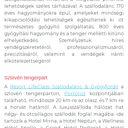
lehetőségek széles tárházával. A szállodalánc 170
éves hagyományokra épül, amelyeket minőségi
kikapcsolódási lehetőségek egészítenek ki: öt
természetes gyógyító szolgáltatás, 800 éves
gyógyítási hagyomány és a tenger melletti kitűnő
elhelyezkedés. Személyzetük híres
vendégszeretetéről, professzionalizmusáról,
precizitásáról, valamint a vendégek iránti
elkötelezettségéről.
Szlovén tengerpart
A
Resort LifeClass Szállodalánc & Gyógyfördő
a
szlovén tengerparton,
Portorož
központjában
található, mindössze 20 km-re az olasz, és 7 km-re
a horvát határtól. A luxusszálloda hálózat hat
négy- és ötcsillagos szállodát foglal magába: ide
tartozik a Hotel Mirna, a Hotel Neptun, a Wellness
Hotel Apollo, a Grand Hotel Portorož, a Hotel