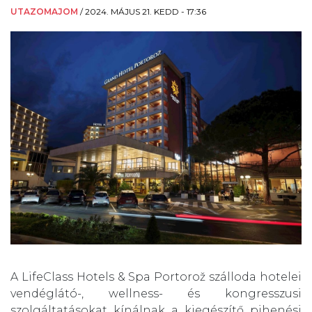
UTAZOMAJOM
/
2024. MÁJUS 21. KEDD - 17:36
A LifeClass Hotels & Spa Portorož szálloda hotelei
vendéglátó-, wellness- és kongresszusi
szolgáltatásokat kínálnak a kiegészítő pihenési