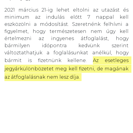
2021 március 21-ig lehet eltolni az utazást és
minimum az indulás előtt 7 nappal kell
eszközölni a módosítást. Szeretnénk felhívni a
figyelmet, hogy természetesen nem úgy kell
értelmezni az ingyenes átfoglalást, hogy
bármilyen időpontra kedvünk szerint
változtathatjuk a foglalásunkat anélkül, hogy
bármit is fizetnünk kellene.
Az esetleges 
jegyárkülönbözetet meg kell fizetni, de magának 
az átfoglalásnak nem lesz díja.