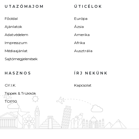
UTAZÓMAJOM
ÚTICÉLOK
Főoldal
Európa
Ajánlatok
Ázsia
Adatvédelem
Amerika
Impresszum
Afrika
Médiaajánlat
Ausztrália
Sajtómegjelenések
HASZNOS
ÍRJ NEKÜNK
GY.I.K.
Kapcsolat
Tippek & Trükkök
TOP10