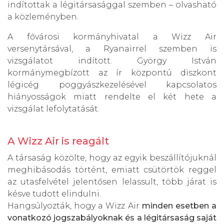
indítottak a légitársasággal szemben – olvasható
a közleményben.
A fővárosi kormányhivatal a Wizz Air
versenytársával, a Ryanairrel szemben is
vizsgálatot indított. György István
kormánymegbízott az ír központú diszkont
légicég poggyászkezelésével kapcsolatos
hiányosságok miatt rendelte el két hete a
vizsgálat lefolytatását.
A Wizz Air is reagált
A társaság közölte, hogy az egyik beszállítójuknál
meghibásodás történt, emiatt csütörtök reggel
az utasfelvétel jelentősen lelassult, több járat is
késve tudott elindulni.
Hangsúlyozták, hogy a Wizz Air
minden esetben a
vonatkozó jogszabályoknak és a légitársaság saját