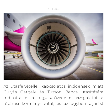
Az utasfelvétellel kapcsolatos incidensek miatt
Gulyás Gergely és Tuzson Bence utasítására
indította el a fogyasztóvédelmi vizsgálatot a
fővárosi kormányhivatal, és az ügyben eljárást