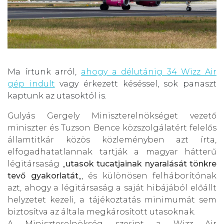
Ma írtunk arról,
ahogy a délutánig 34 Wizz Air
gép indult
vagy érkezett késéssel, sok panaszt
kaptunk az utasoktól is.
Gulyás Gergely Miniszterelnökséget vezető
miniszter és Tuzson Bence közszolgálatért felelős
államtitkár közös közleményben azt írta,
elfogadhatatlannak tartják a magyar hátterű
légitársaság „
utasok tucatjainak nyaralását tönkre
tevő gyakorlatát
„, és különösen felháborítónak
azt, ahogy a légitársaság a saját hibájából előállt
helyzetet kezeli, a tájékoztatás minimumát sem
biztosítva az általa megkárosított utasoknak.
A Miniszterelnökség szerint a Wizz Air