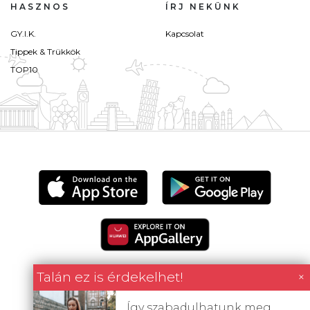
HASZNOS
ÍRJ NEKÜNK
GY.I.K.
Kapcsolat
Tippek & Trükkök
TOP10
Talán ez is érdekelhet!
×
Így szabadulhatunk meg