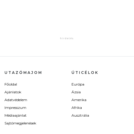
UTAZÓMAJOM
ÚTICÉLOK
Főoldal
Európa
Ajánlatok
Ázsia
Adatvédelem
Amerika
Impresszum
Afrika
Médiaajánlat
Ausztrália
Sajtómegjelenések