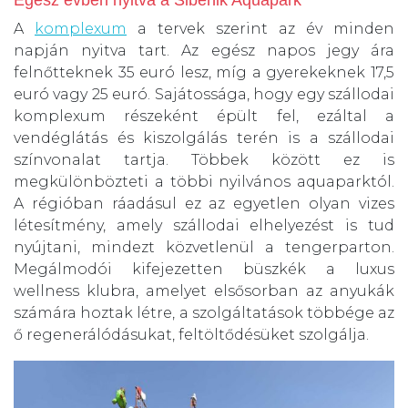
A
komplexum
a tervek szerint az év minden
napján nyitva tart. Az egész napos jegy ára
felnőtteknek 35 euró lesz, míg a gyerekeknek 17,5
euró vagy 25 euró. Sajátossága, hogy egy szállodai
komplexum részeként épült fel, ezáltal a
vendéglátás és kiszolgálás terén is a szállodai
színvonalat tartja. Többek között ez is
megkülönbözteti a többi nyilvános aquaparktól.
A régióban ráadásul ez az egyetlen olyan vizes
létesítmény, amely szállodai elhelyezést is tud
nyújtani, mindezt közvetlenül a tengerparton.
Megálmodói kifejezetten büszkék a luxus
wellness klubra, amelyet elsősorban az anyukák
számára hoztak létre, a szolgáltatások többége az
ő regenerálódásukat, feltöltődésüket szolgálja.