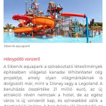
Sibenik aquapark
Hiánypótló vonzerő
A Sibenik aquapark a szórakoztató létesítmények
építésében világelső kanadai WhiteWater cég
projektje, amely olyan világmárkáknak is
dolgozott már, mint a Disney vagy a Legoland. A
beruházás összértéke 21 millió euró, az új
attrakció révén nemcsak a hotel, de az egész
város is új vonzerőt kap, és színesebbé válik a