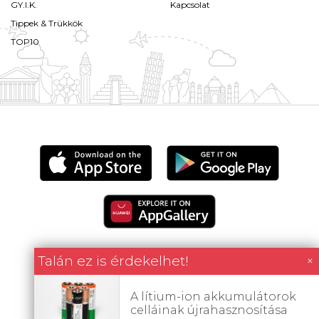
GY.I.K.
Kapcsolat
Tippek & Trükkök
TOP10
Talán ez is érdekelhet!
×
Minden tartalom jogvédett © 2026 Utazómajom.
A lítium-ion akkumulátorok
celláinak újrahasznosítása