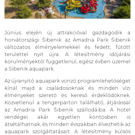
Június elején új attrakcióval gazdagodik a
horvátországi Šibenik: az Amadria Park Šibenik
változatos élményelemekkel és fedett, fűtött
területtel nyit újra. A létesítmény időjárási
körülményektől függetlenül, egész évben üzemel
a Sibenik aquapark.
Az újranyitó aquapark vonzó programlehetőséget
kínál majd a családosoknak és minden vízi
élményeket szerető és kereső érdeklődőknek.
Közvetlenül a tengerparton található, átjárással
az Amadria Park Šibenik szállodáiba. A hotel
vendégei akár egyetlen köntösben is
átsétálhatnak, és minden évszakban élvezhetik az
aquapark szolgáltatásait. A létesítmény külsős