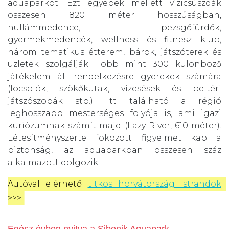
aquaparkot. Ezt egyebek mellett vízicsúszdák
összesen 820 méter hosszúságban,
hullámmedence, pezsgőfürdők,
gyermekmedencék, wellness és fitnesz klub,
három tematikus étterem, bárok, játszóterek és
üzletek szolgálják. Több mint 300 különböző
játékelem áll rendelkezésre gyerekek számára
(locsolók, szökőkutak, vízesések és beltéri
játszószobák stb.). Itt található a régió
leghosszabb mesterséges folyója is, ami igazi
kuriózumnak számít majd (Lazy River, 610 méter).
Létesítményszerte fokozott figyelmet kap a
biztonság, az aquaparkban összesen száz
alkalmazott dolgozik.
Autóval elérhető 
titkos horvátországi strandok
>>>
Egész évben nyitva a Sibenik Aquapark