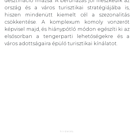
desztináció imázsa. A beruházás jól illeszkedik az
ország és a város turisztikai stratégiájába is,
hiszen mindenütt kiemelt cél a szezonalitás
csökkentése. A komplexum komoly vonzerőt
képvisel majd, és hiánypótló módon egészíti ki az
elsősorban a tengerparti lehetőségekre és a
város adottságaira épülő turisztikai kínálatot.