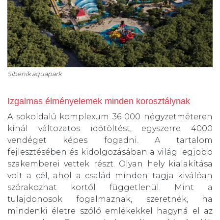
Sibenik aquapark
Izgalmas élményelemek minden korosztálynak
A sokoldalú komplexum 36 000 négyzetméteren
kínál változatos időtöltést, egyszerre 4000
vendéget képes fogadni. A tartalom
fejlesztésében és kidolgozásában a világ legjobb
szakemberei vettek részt. Olyan hely kialakítása
volt a cél, ahol a család minden tagja kiválóan
szórakozhat kortól függetlenül. Mint a
tulajdonosok fogalmaznak, szeretnék, ha
mindenki életre szóló emlékekkel hagyná el az