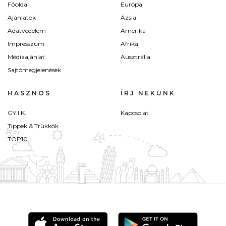
Főoldal
Európa
Ajánlatok
Ázsia
Adatvédelem
Amerika
Impresszum
Afrika
Médiaajánlat
Ausztrália
Sajtómegjelenések
HASZNOS
ÍRJ NEKÜNK
GY.I.K.
Kapcsolat
Tippek & Trükkök
TOP10