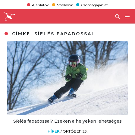
Ajánlatok
Szállások
Csomagajánlat
CÍMKE:
SÍELÉS FAPADOSSAL
Síelés fapadossal? Ezeken a helyeken lehetséges
HÍREK
/
OKTÓBER 23.