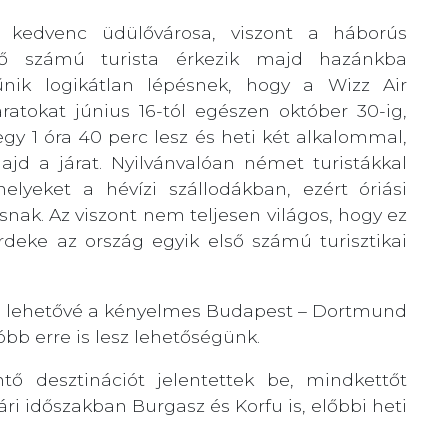
 kedvenc üdülővárosa, viszont a háborús
sző számú turista érkezik majd hazánkba
nik logikátlan lépésnek, hogy a Wizz Air
áratokat június 16-tól egészen október 30-ig,
y 1 óra 40 perc lesz és heti két alkalommal,
jd a járat. Nyilvánvalóan német turistákkal
elyeket a hévízi szállodákban, ezért óriási
usnak. Az viszont nem teljesen világos, hogy ez
rdeke az ország egyik első számú turisztikai
i lehetővé a kényelmes Budapest – Dortmund
óbb erre is lesz lehetőségünk.
ő desztinációt jelentettek be, mindkettőt
ári időszakban Burgasz és Korfu is, előbbi heti