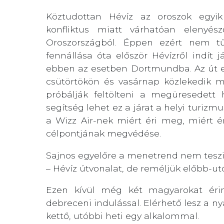
Köztudottan Hévíz az oroszok egyik
konfliktus miatt várhatóan elenyé
Oroszországból. Éppen ezért nem tű
fennállása óta először Hévízről indít j
ebben az esetben Dortmundba. Az út eg
csütörtökön és vasárnap közlekedik ma
próbálják feltölteni a megüresedett h
segítség lehet ez a járat a helyi turizm
a Wizz Air-nek miért éri meg, miért é
célpontjának megvédése.
Sajnos egyelőre a menetrend nem tesz
– Hévíz útvonalat, de reméljük előbb-ut
Ezen kívül még két magyarokat érint
debreceni indulással. Elérhető lesz a ny
kettő, utóbbi heti egy alkalommal.