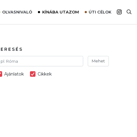
OLVASNIVALÓ
KÍNÁBA UTAZOM
ÚTI CÉLOK
Top 10 látnivalók térképpel
Európa
Tudnivalók az ajánlatok lefoglalásához
Ázsia
Tippek & Trükkök
Amerika
KERESÉS
Utazómajom – CitySIM kártya a világutazóknak
Afrika
Mehet
Interjú
Ausztrália
Ajánlatok
Cikkek
Élménybeszámolók
Szállodalátogatás
Sajtómegjelenések