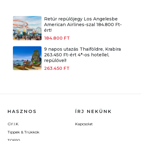
Retúr repülőjegy Los Angelesbe
American Airlines-szal 184.800 Ft-
ért!
184.800 FT
9 napos utazás Thaiföldre, Krabira
263.450 Ft-ért 4*-os hotellel,
repülővel!
263.450 FT
HASZNOS
ÍRJ NEKÜNK
GY.I.K.
Kapcsolat
Tippek & Trükkök
TOP10