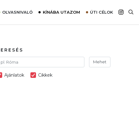
OLVASNIVALÓ
KÍNÁBA UTAZOM
ÚTI CÉLOK
Top 10 látnivalók térképpel
Európa
Tudnivalók az ajánlatok lefoglalásához
Ázsia
Tippek & Trükkök
Amerika
KERESÉS
Utazómajom – CitySIM kártya a világutazóknak
Afrika
Mehet
Interjú
Ausztrália
Ajánlatok
Cikkek
Élménybeszámolók
Szállodalátogatás
Sajtómegjelenések