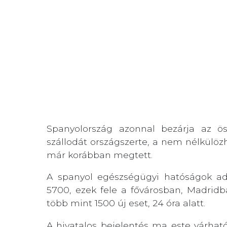
Spanyolország azonnal bezárja az ös
szállodát országszerte, a nem nélkülöz
már korábban megtett.
A spanyol egészségügyi hatóságok ad
5700, ezek fele a fővárosban, Madridb
több mint 1500 új eset, 24 óra alatt.
A hivatalos bejelentés ma este várhat