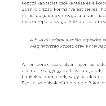
közötti kapcsolat csökkentése és a koro
Spanyolország kormánya azt tervezi, ho
millió polgárának mozgására van hatá
más európai országot kéthetes állami v
A bud.hu adatai alapján egyelőre s
Magyarország között, csak a mai na
Az emberek csak olyan nyomós okkal
élelmet és gyógyszert vásároljanak
bankokba menjenek, vagy fiatalok és 
Ezek a szabályok hétfőn reggel 8-kor lé