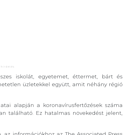
szes iskolát, egyetemet, éttermet, bárt és
hetetlen üzletekkel együtt, amit néhány régió
atai alapján a koronavírusfertőzések száma
an található. Ez hatalmas növekedést jelent,
ó, az információkhoz az The Associated Press