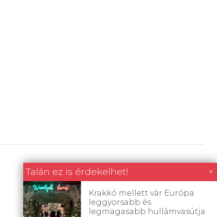
Talán ez is érdekelhet!
×
Krakkó mellett vár Európa
leggyorsabb és
legmagasabb hullámvasútja