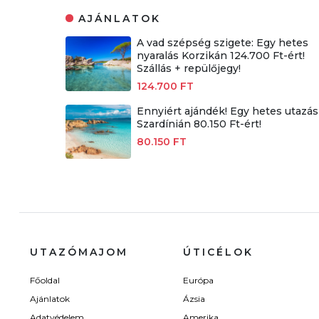
AJÁNLATOK
A vad szépség szigete: Egy hetes
nyaralás Korzikán 124.700 Ft-ért!
Szállás + repülőjegy!
124.700 FT
Ennyiért ajándék! Egy hetes utazás
Szardínián 80.150 Ft-ért!
80.150 FT
UTAZÓMAJOM
ÚTICÉLOK
Főoldal
Európa
Ajánlatok
Ázsia
Adatvédelem
Amerika