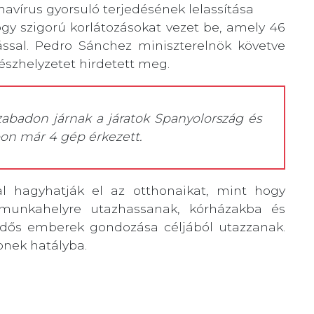
navírus gyorsuló terjedésének lelassítása
gy szigorú korlátozásokat vezet be, amely 46
ssal. Pedro Sánchez miniszterelnök követve
észhelyzetet hirdetett meg.
zabadon járnak a járatok Spanyolország és
pon már 4 gép érkezett.
 hagyhatják el az otthonaikat, mint hogy
, munkahelyre utazhassanak, kórházakba és
idős emberek gondozása céljából utazzanak.
pnek hatályba.