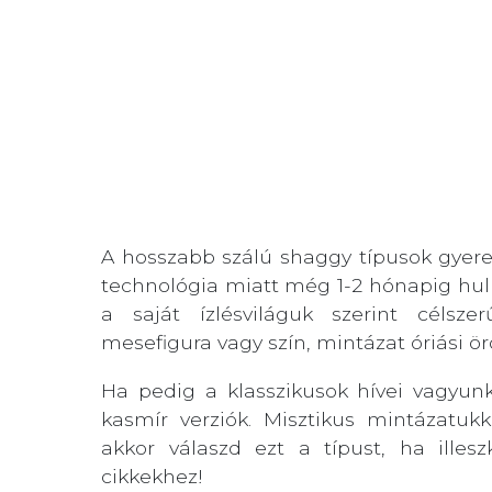
A hosszabb szálú shaggy típusok gyere
technológia miatt még 1-2 hónapig hul
a saját ízlésviláguk szerint célsz
mesefigura vagy szín, mintázat óriási ö
Ha pedig a klasszikusok hívei vagyun
kasmír verziók. Misztikus mintázatuk
akkor válaszd ezt a típust, ha illes
cikkekhez!