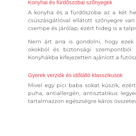
Konyhai és fürdőszobai szőnyegek
A konyha és a fürdőszoba az a két h
csúszásgátlóval ellátott szőnyegre van
csempe és járólap, ezért hideg is a talp
Nem árt arra is gondolni, hogy ezek
okokból és biztonsági szempontból i
Konyhákba kifejezetten ajánlott a futós
Gyerek verziók és időtálló klasszikusok
Mivel egy pici baba sokat kúszik, ezér
puha, antiallergén, antisztatikus legy
tartalmazzon egészségre káros összetev