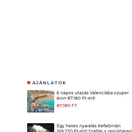
AJÁNLATOK
6 napos utazás Valenciába szuper
áron 87.180 Ft-ért!
87.180 FT
Egy hetes nyaralás Kefalónián
169.230 Ft-ért! Szállás + repülőjegy!