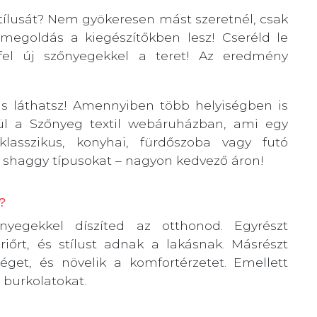
stílusát? Nem gyökeresen mást szeretnél, csak
megoldás a kiegészítőkben lesz! Cseréld le
el új szőnyegekkel a teret! Az eredmény
is láthatsz! Amennyiben több helyiségben is
rül a Szőnyeg textil webáruházban, ami egy
klasszikus, konyhai, fürdőszoba vagy futó
, shaggy típusokat – nagyon kedvező áron!
?
egekkel díszíted az otthonod. Egyrészt
riőrt, és stílust adnak a lakásnak. Másrészt
éget, és növelik a komfortérzetet. Emellett
a burkolatokat.