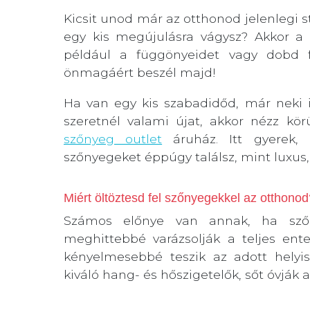
Kicsit unod már az otthonod jelenlegi 
egy kis megújulásra vágysz? Akkor a 
például a függönyeidet vagy dobd f
önmagáért beszél majd!
Ha van egy kis szabadidőd, már neki 
szeretnél valami újat, akkor nézz kö
szőnyeg outlet
áruház. Itt gyerek, 
szőnyegeket éppúgy találsz, mint luxus
Miért öltöztesd fel szőnyegekkel az otthonod
Számos előnye van annak, ha szőny
meghittebbé varázsolják a teljes ente
kényelmesebbé teszik az adott helyis
kiváló hang- és hőszigetelők, sőt óvják 