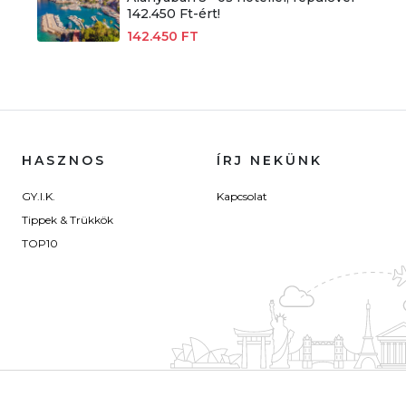
142.450 Ft-ért!
142.450 FT
HASZNOS
ÍRJ NEKÜNK
GY.I.K.
Kapcsolat
Tippek & Trükkök
TOP10