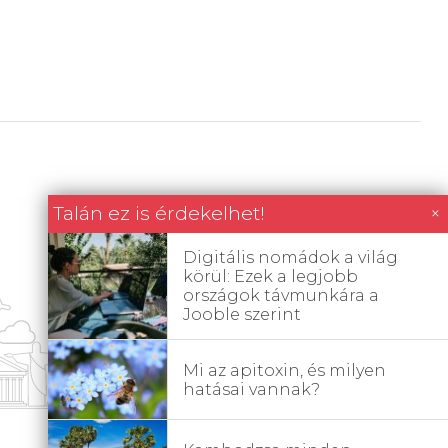
Talán ez is érdekelhet!
×
Digitális nomádok a világ
körül: Ezek a legjobb
országok távmunkára a
Jooble szerint
Mi az apitoxin, és milyen
hatásai vannak?