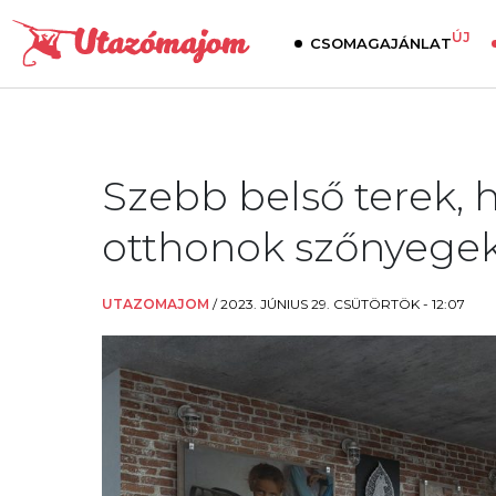
ÚJ
CSOMAGAJÁNLAT
Szebb belső terek,
otthonok szőnyegek
UTAZOMAJOM
/
2023. JÚNIUS 29. CSÜTÖRTÖK - 12:07