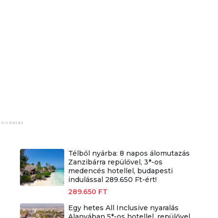
Télből nyárba: 8 napos álomutazás
Zanzibárra repülővel, 3*-os
medencés hotellel, budapesti
indulással 289.650 Ft-ért!
289.650 FT
Egy hetes All Inclusive nyaralás
Alanyában 5*-os hotellel, repülővel