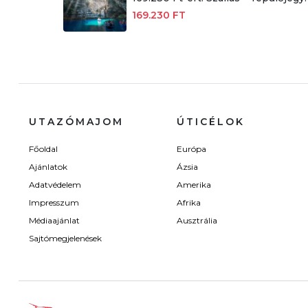
169.230 FT
UTAZÓMAJOM
ÚTICÉLOK
Főoldal
Európa
Ajánlatok
Ázsia
Adatvédelem
Amerika
Impresszum
Afrika
Médiaajánlat
Ausztrália
Sajtómegjelenések