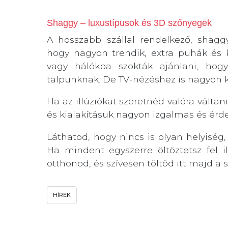
Shaggy – luxustípusok és 3D szőnyegek
A hosszabb szállal rendelkező, shagg
hogy nagyon trendik, extra puhák és 
vagy hálókba szokták ajánlani, hog
talpunknak. De TV-nézéshez is nagyon 
Ha az illúziókat szeretnéd valóra válta
és kialakításuk nagyon izgalmas és érd
Láthatod, hogy nincs is olyan helyiség,
Ha mindent egyszerre öltöztetsz fel
otthonod, és szívesen töltöd itt majd a
HÍREK