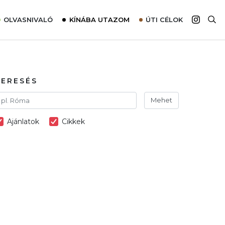
OLVASNIVALÓ
KÍNÁBA UTAZOM
ÚTI CÉLOK
Top 10 látnivalók térképpel
Európa
Tudnivalók az ajánlatok lefoglalásához
Ázsia
Tippek & Trükkök
Amerika
KERESÉS
Utazómajom – CitySIM kártya a világutazóknak
Afrika
Mehet
Interjú
Ausztrália
Ajánlatok
Cikkek
Élménybeszámolók
Szállodalátogatás
Sajtómegjelenések