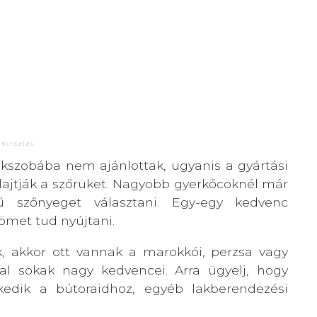
kszobába nem ajánlottak, ugyanis a gyártási
lajtják a szőrüket. Nagyobb gyerkőcöknél már
erű szőnyeget választani. Egy-egy kedvenc
römet tud nyújtani.
k, akkor ott vannak a marokkói, perzsa vagy
kal sokak nagy kedvencei. Arra ügyelj, hogy
zkedik a bútoraidhoz, egyéb lakberendezési