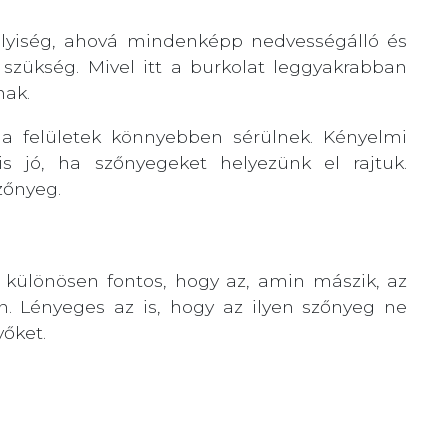
elyiség, ahová mindenképp nedvességálló és
 szükség. Mivel itt a burkolat leggyakrabban
nak.
 a felületek könnyebben sérülnek. Kényelmi
s jó, ha szőnyegeket helyezünk el rajtuk.
zőnyeg.
t különösen fontos, hogy az, amin mászik, az
en. Lényeges az is, hogy az ilyen szőnyeg ne
őket.