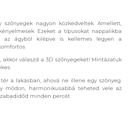
y szőnyegek nagyon közkedveltek. Amellett,
kényelmesek. Ezeket a típusokat nappalikba
y az ágyból kilépve is kellemes legyen a
komfortos.
ni, akkor válaszd a 3D szőnyegeket! Mintázatuk
ekes.
 tér a lakásban, ahová ne illene egy szőnyeg.
 ily módon, harmonikusabbá teheted vele az
 szabadidőd minden percét.