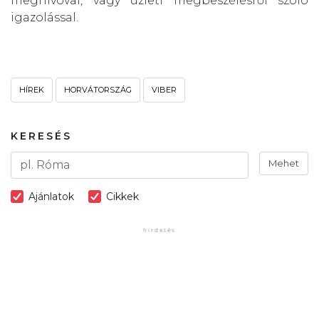
meghívóval, vagy üzleti megbeszélésről szóló
igazolással.
HÍREK
HORVÁTORSZÁG
VIBER
KERESÉS
Mehet
Ajánlatok
Cikkek