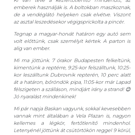
Ki van téve a kézfertőtlenítő mindenütt, az
emberek használják is. A boltokban maszkoznak,
de a vendéglátó helyeken csak elvétve. Viszont
az asztal leszedésekor végigsprickolta a pincér.
Tegnap a magyar-horvát határon egy autó sem
volt előttünk, csak személyit kértek. A parton is
alig van ember.
Mi ma jöttünk. 7 órakor Budapesten felkeltünk,
kimentünk a reptérre, 9:25-kor felszálltunk, 10:25-
kor leszálltunk Dubrovnik repterén, 10 perc alatt
át a határon, bőröndök pipa, 11:05-kor már Lapad
félszigeten a szálláson, mindjárt irány a strand! 😉
Jó nyaralást mindenkinek!
Mi pár napja Baskan vagyunk, sokkal kevesebben
vannak mint általában a Vela Plazan is, nagyon
kellemes a légkör, fertőtlenítő mindenhol.
Letenyénél jöttünk át csütörtökön reggel 9 körül,