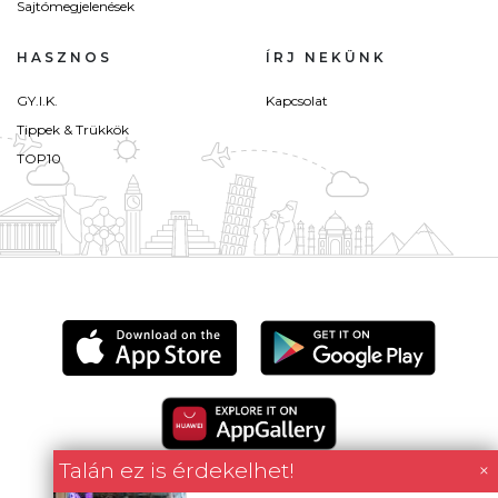
Sajtómegjelenések
HASZNOS
ÍRJ NEKÜNK
GY.I.K.
Kapcsolat
Tippek & Trükkök
TOP10
Talán ez is érdekelhet!
×