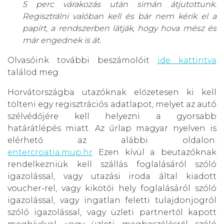
5 perc várakozás után simán átjutottunk.
Regisztrálni valóban kell és bár nem kérik el a
papírt, a rendszerben látják, hogy hova mész és
már engednek is át.
Olvasóink további beszámolóit
ide kattintva
találod meg.
Horvátországba utazóknak előzetesen ki kell
tölteni egy regisztrációs adatlapot, melyet az autó
szélvédőjére kell helyezni a gyorsabb
határátlépés miatt. Az űrlap magyar nyelven is
elérhető az alábbi oldalon:
entercroatia.mup.hr
Ezen kívül a beutazóknak
rendelkezniük kell szállás foglalásáról szóló
igazolással, vagy utazási iroda által kiadott
voucher-rel, vagy kikötői hely foglalásáról szóló
igazolással, vagy ingatlan feletti tulajdonjogról
szóló igazolással, vagy üzleti partnertől kapott