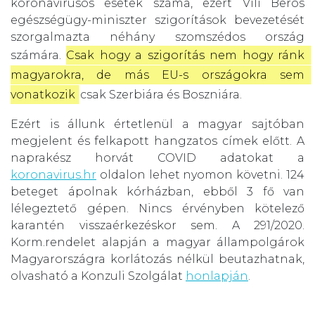
koronavírusos esetek száma, ezért Vili Beros
egészségügy-miniszter szigorítások bevezetését
szorgalmazta néhány szomszédos ország
számára.
Csak hogy a szigorítás nem hogy ránk 
magyarokra, de más EU-s országokra sem 
vonatkozik
, csak Szerbiára és Boszniára.
Ezért is állunk értetlenül a magyar sajtóban
megjelent és felkapott hangzatos címek előtt. A
naprakész horvát COVID adatokat a
koronavirus.hr
oldalon lehet nyomon követni. 124
beteget ápolnak kórházban, ebből 3 fő van
lélegeztető gépen. Nincs érvényben kötelező
karantén visszaérkezéskor sem. A 291/2020.
Korm.rendelet alapján a magyar állampolgárok
Magyarországra korlátozás nélkül beutazhatnak,
olvasható a Konzuli Szolgálat
honlapján
.