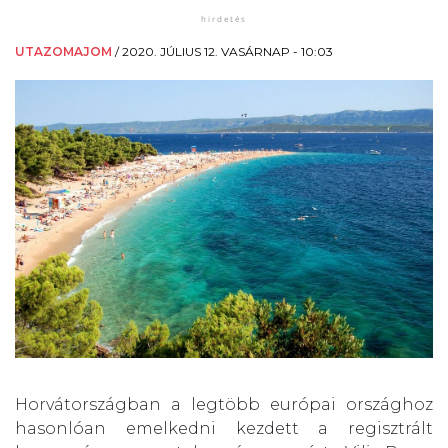
UTAZOMAJOM
/
2020. JÚLIUS 12. VASÁRNAP - 10:03
Horvátországban a legtöbb európai országhoz
hasonlóan emelkedni kezdett a regisztrált