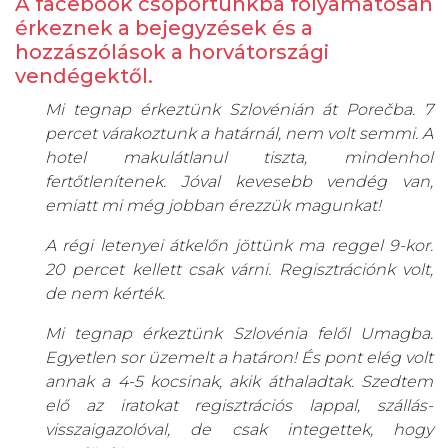
A facebook csoportunkba folyamatosan
érkeznek a bejegyzések és a
hozzászólások a horvátországi
vendégektől.
Mi tegnap érkeztünk Szlovénián át Porečba. 7
percet várakoztunk a határnál, nem volt semmi. A
hotel makulátlanul tiszta, mindenhol
fertőtlenítenek. Jóval kevesebb vendég van,
emiatt mi még jobban érezzük magunkat!
A régi letenyei átkelőn jöttünk ma reggel 9-kor.
20 percet kellett csak várni. Regisztrációnk volt,
de nem kérték.
Mi tegnap érkeztünk Szlovénia felől Umagba.
Egyetlen sor üzemelt a határon! És pont elég volt
annak a 4-5 kocsinak, akik áthaladtak. Szedtem
elő az iratokat regisztrációs lappal, szállás-
visszaigazolóval, de csak integettek, hogy