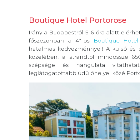
Boutique Hotel Portorose
Irány a Budapestről 5-6 óra alatt elérhe
főszezonban a 4*-os
Boutique Hotel
hatalmas kedvezménnyel! A külső és be
közelében, a strandtól mindössze 650
szépsége és hangulata vitathatat
leglátogatottabb üdülőhelyei közé Porto