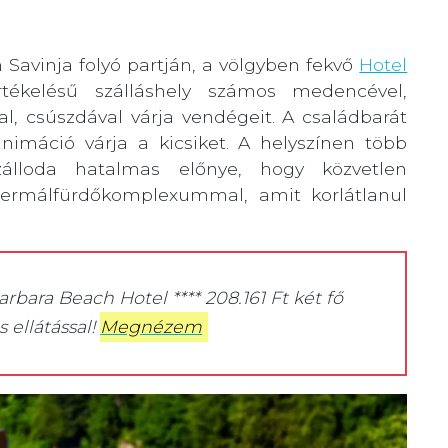
 Savinja folyó partján, a völgyben fekvő
Hotel
tékelésű szálláshely számos medencével,
l, csúszdával várja vendégeit. A családbarát
imáció várja a kicsiket. A helyszínen több
lloda hatalmas előnye, hogy közvetlen
termálfürdőkomplexummal, amit korlátlanul
arbara Beach Hotel **** 208.161 Ft két fő
 ellátással!
Megnézem