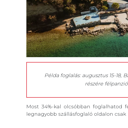
Példa foglalás: augusztus 15-18, B
részére félpanziós
Most 34%-kal olcsóbban foglalhatod fé
legnagyobb szállásfoglaló oldalon csak 