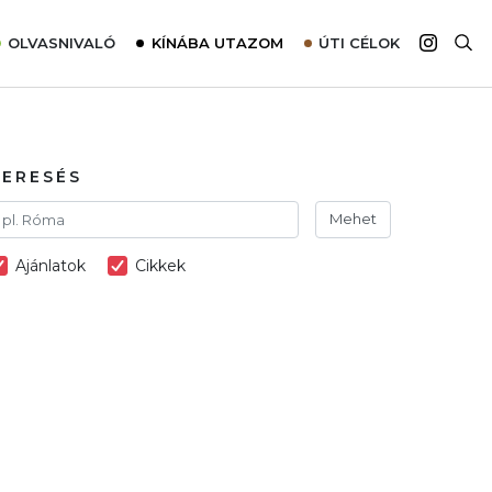
OLVASNIVALÓ
KÍNÁBA UTAZOM
ÚTI CÉLOK
Top 10 látnivalók térképpel
Európa
Tudnivalók az ajánlatok lefoglalásához
Ázsia
Tippek & Trükkök
Amerika
KERESÉS
Utazómajom – CitySIM kártya a világutazóknak
Afrika
Mehet
Interjú
Ausztrália
Ajánlatok
Cikkek
Élménybeszámolók
Szállodalátogatás
Sajtómegjelenések