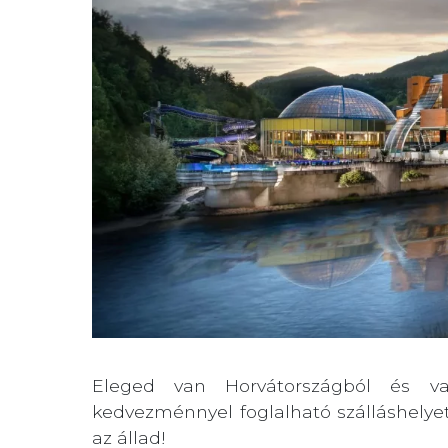
Eleged van Horvátországból és v
kedvezménnyel foglalható szálláshelyet
az állad!