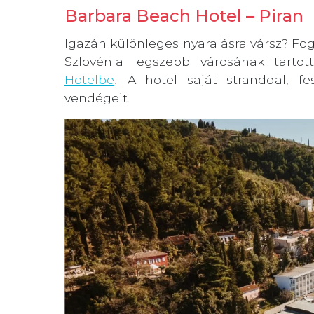
Barbara Beach Hotel – Piran
Igazán különleges nyaralásra vársz? Fo
Szlovénia legszebb városának tarto
Hotelbe
! A hotel saját stranddal, fes
vendégeit.