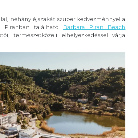
glalj néhány éjszakát szuper kedvezménnyel a
tt Piranban található
Barbara Piran Beach
tői, természetközeli elhelyezkedéssel várja