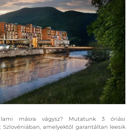
alami másra vágysz? Mutatunk 3 óriási
 Szlovéniában, amelyektől garantáltan leesik