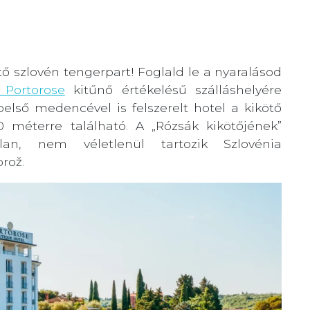
tő szlovén tengerpart! Foglald le a nyaralásod
 Portorose
kitűnő értékelésű szálláshelyére
lső medencével is felszerelt hotel a kikötő
 méterre található. A „Rózsák kikötőjének”
lan, nem véletlenül tartozik Szlovénia
rož.