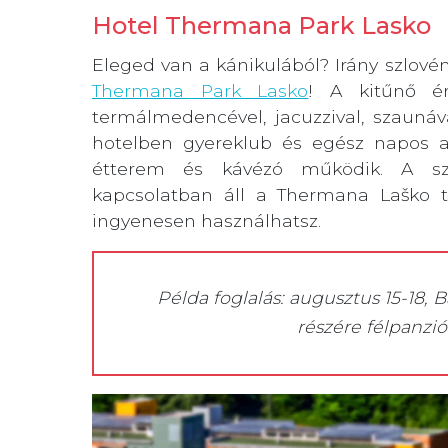
Hotel Thermana Park Lasko
Eleged van a kánikulából? Irány szlovén
Thermana Park Lasko
! A kitűnő ér
termálmedencével, jacuzzival, szaunáva
hotelben gyereklub és egész napos an
étterem és kávézó működik. A szá
kapcsolatban áll a Thermana Laško 
ingyenesen használhatsz.
Példa foglalás: augusztus 15-18, B
részére félpanziós