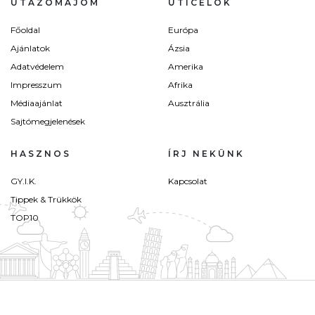
UTAZÓMAJOM
ÚTICÉLOK
Főoldal
Európa
Ajánlatok
Ázsia
Adatvédelem
Amerika
Impresszum
Afrika
Médiaajánlat
Ausztrália
Sajtómegjelenések
HASZNOS
ÍRJ NEKÜNK
GY.I.K.
Kapcsolat
Tippek & Trükkök
TOP10