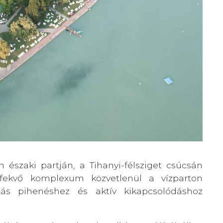
északi partján, a Tihanyi-félsziget csúcsán
 fekvő komplexum közvetlenül a vízparton
ztás pihenéshez és aktív kikapcsolódáshoz