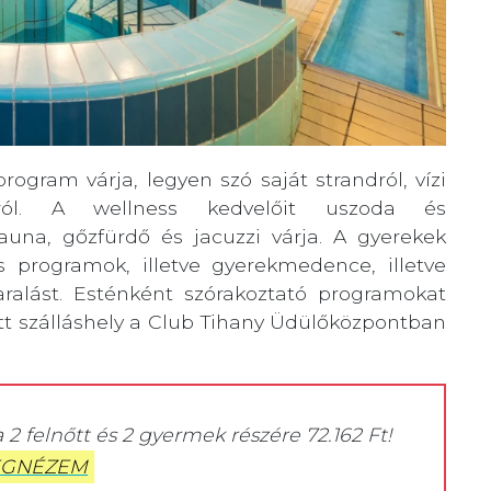
ogram várja, legyen szó saját strandról, vízi
ákról. A wellness kedvelőit uszoda és
una, gőzfürdő és jacuzzi várja. A gyerekek
programok, illetve gyerekmedence, illetve
aralást. Esténként szórakoztató programokat
t szálláshely a Club Tihany Üdülőközpontban
a 2 felnőtt és 2 gyermek részére 72.162 Ft!
GNÉZEM