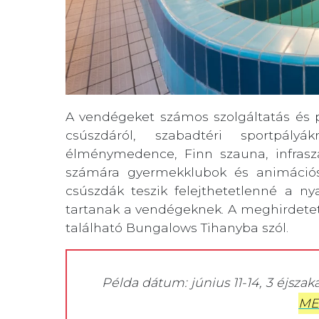
A vendégeket számos szolgáltatás és pr
csúszdáról, szabadtéri sportpály
élménymedence, Finn szauna, infrasza
számára gyermekklubok és animációs 
csúszdák teszik felejthetetlenné a ny
tartanak a vendégeknek. A meghirdetet
található Bungalows Tihanyba szól.
Példa dátum: június 11-14, 3 éjszak
ME