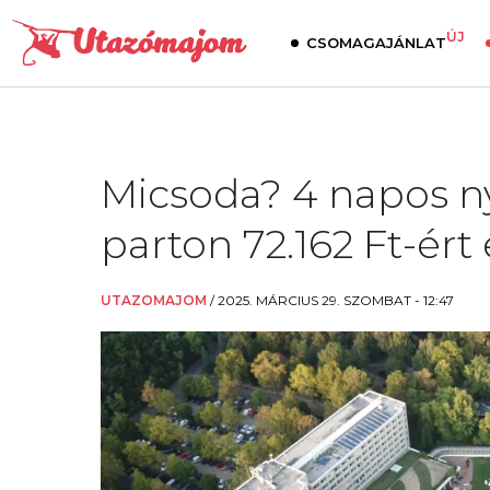
ÚJ
CSOMAGAJÁNLAT
Micsoda? 4 napos ny
parton 72.162 Ft-ért
UTAZOMAJOM
/
2025. MÁRCIUS 29. SZOMBAT - 12:47