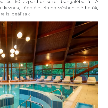
ól és 160 vízparthoz közeli bungalóból áll. A
delkeznek, többféle elrendezésben elérhetők,
a is ideálisak.