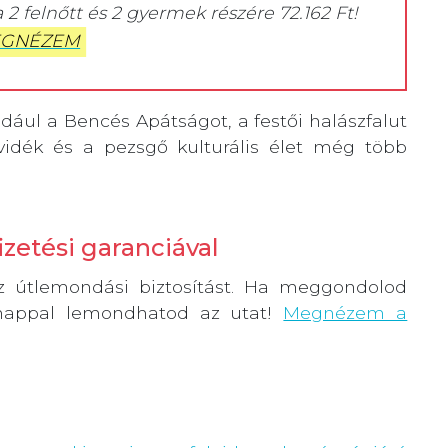
a 2 felnőtt és 2 gyermek részére 72.162 Ft!
GNÉZEM
ldául a Bencés Apátságot, a festői halászfalut
vidék és a pezsgő kulturális élet még több
zetési garanciával
sz útlemondási biztosítást. Ha meggondolod
 nappal lemondhatod az utat!
Megnézem a