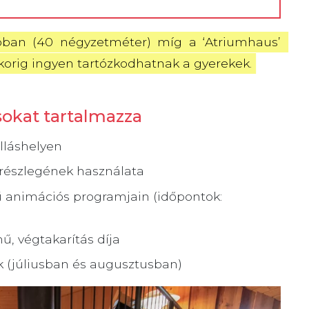
óban (40 négyzetméter) míg a ‘Atriumhaus’ 
korig ingyen tartózkodhatnak a gyerekek.
sokat tartalmazza
álláshelyen
-részlegének használata
sű animációs programjain (időpontok:
ű, végtakarítás díja
k (júliusban és augusztusban)