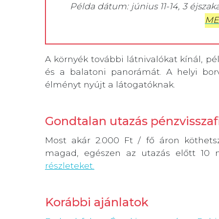
Példa dátum: június 11-14, 3 éjszak
ME
A környék további látnivalókat kínál, pé
és a balatoni panorámát. A helyi bor
élményt nyújt a látogatóknak.
Gondtalan utazás pénzvisszafi
Most akár 2.000 Ft / fő áron köthet
magad, egészen az utazás előtt 10
részleteket.
Korábbi ajánlatok