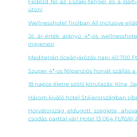
Fedezd fel az Északi-tenger és a Balti
úton!
Wellnesshotel Tirolban All Inclusive el
Jó ár-érték arányú 4*-os wellnesshot
ingyenes!
Mediterrán óceánjárózás napi 40.700 F
Szuper 4*-os félpanziós horvát szállás a
18 napos életre szóló körutazás: Kína, J
Három kiváló hotel Stájerországban síbé
Horvátország eldugott szeglete, ah
csodás parttal vár! Hotel 13 064 Ft/fő/éj á