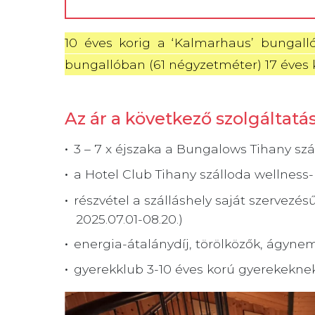
10 éves korig a ‘Kalmarhaus’ bungall
bungallóban (61 négyzetméter) 17 éves 
Az ár a következő szolgáltatá
3 – 7 x éjszaka a Bungalows Tihany sz
a Hotel Club Tihany szálloda wellness
részvétel a szálláshely saját szervezé
2025.07.01-08.20.)
energia-átalánydíj, törölközők, ágynem
gyerekklub 3-10 éves korú gyerekekne