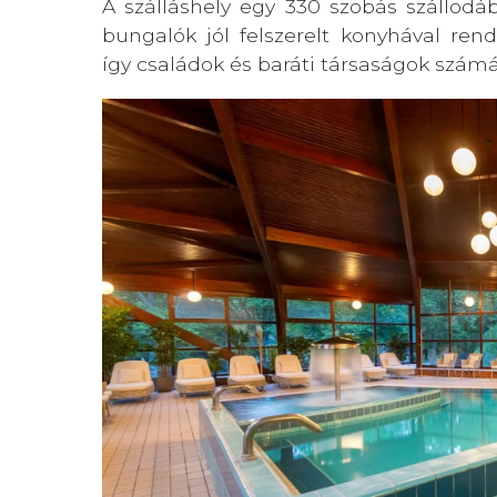
A szálláshely egy 330 szobás szállodáb
bungalók jól felszerelt konyhával ren
így családok és baráti társaságok számár