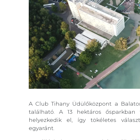
A Club Tihany Üdülőközpont a Balaton 
található. A 13 hektáros ősparkban
helyezkedik el, így tökéletes válas
egyaránt.