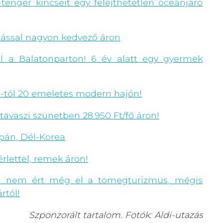
-tenger kincseit egy felejthetetlen óceánjáró
látással nagyon kedvező áron
el a Balatonparton! 6 év alatt egy gyermek
t-tól 20 emeletes modern hajón!
 tavaszi szünetben 28.950 Ft/fő áron!
apán, Dél-Korea
rlettel, remek áron!
ova nem ért még el a tömegturizmus, mégis
rtól!
Szponzorált tartalom. Fotók: Aldi-utazás