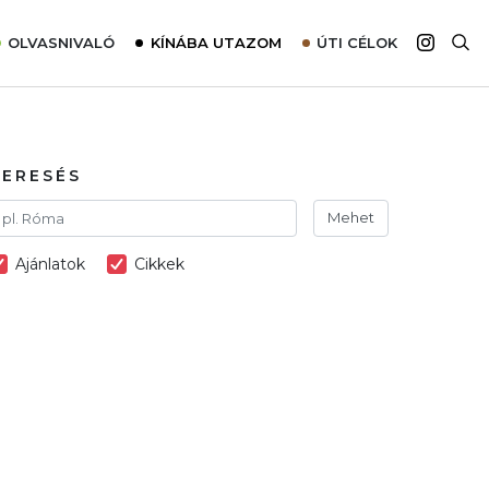
OLVASNIVALÓ
KÍNÁBA UTAZOM
ÚTI CÉLOK
Top 10 látnivalók térképpel
Európa
Tudnivalók az ajánlatok lefoglalásához
Ázsia
Tippek & Trükkök
Amerika
KERESÉS
Utazómajom – CitySIM kártya a világutazóknak
Afrika
Mehet
Interjú
Ausztrália
Ajánlatok
Cikkek
Élménybeszámolók
Szállodalátogatás
Sajtómegjelenések