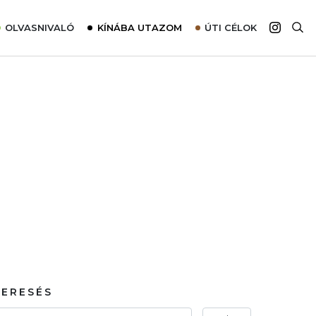
OLVASNIVALÓ
KÍNÁBA UTAZOM
ÚTI CÉLOK
Top 10 látnivalók térképpel
Európa
Tudnivalók az ajánlatok lefoglalásához
Ázsia
Tippek & Trükkök
Amerika
Utazómajom – CitySIM kártya a világutazóknak
Afrika
Interjú
Ausztrália
Élménybeszámolók
Szállodalátogatás
Sajtómegjelenések
KERESÉS