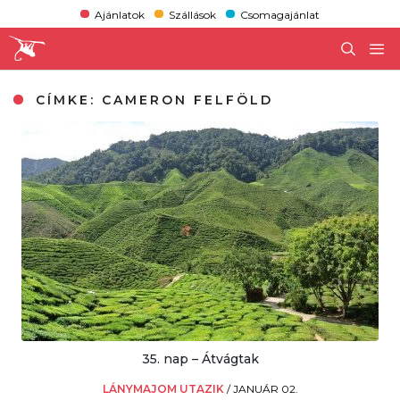
Ajánlatok
Szállások
Csomagajánlat
CÍMKE:
CAMERON FELFÖLD
35. nap – Átvágtak
LÁNYMAJOM UTAZIK
/
JANUÁR 02.