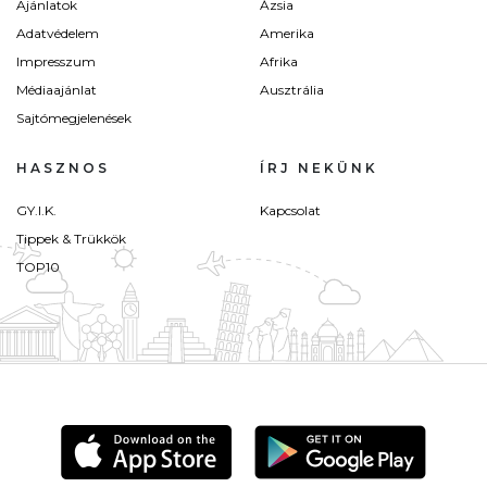
Ajánlatok
Ázsia
Adatvédelem
Amerika
Impresszum
Afrika
Médiaajánlat
Ausztrália
Sajtómegjelenések
HASZNOS
ÍRJ NEKÜNK
GY.I.K.
Kapcsolat
Tippek & Trükkök
TOP10