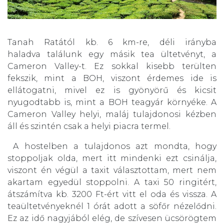
Tanah Ratától kb. 6 km-re, déli irányba
haladva találunk egy másik tea ültetvényt, a
Cameron Valley-t. Ez sokkal kisebb terülten
fekszik, mint a BOH, viszont érdemes ide is
ellátogatni, mivel ez is gyönyörű és kicsit
nyugodtabb is, mint a BOH teagyár környéke. A
Cameron Valley helyi, maláj tulajdonosi kézben
áll és szintén csak a helyi piacra termel.
A hostelben a tulajdonos azt mondta, hogy
stoppoljak olda, mert itt mindenki ezt csinálja,
viszont én végül a taxit választottam, mert nem
akartam egyedül stoppolni. A taxi 50 ringitért,
átszámítva kb. 3200 Ft-ért vitt el oda és vissza. A
teaültetvényeknél 1 órát adott a söfőr nézelődni.
Ez az idő nagyjából elég, de szívesen ücsörögtem