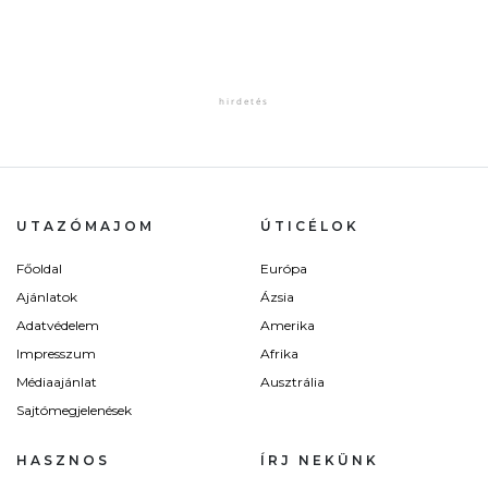
UTAZÓMAJOM
ÚTICÉLOK
Főoldal
Európa
Ajánlatok
Ázsia
Adatvédelem
Amerika
Impresszum
Afrika
Médiaajánlat
Ausztrália
Sajtómegjelenések
HASZNOS
ÍRJ NEKÜNK