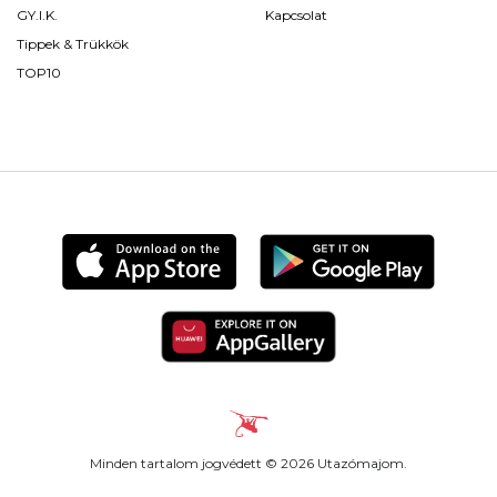
GY.I.K.
Kapcsolat
Tippek & Trükkök
TOP10
Minden tartalom jogvédett © 2026 Utazómajom.