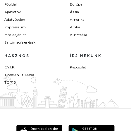
Főoldal
Európa
Ajánlatok
Ázsia
Adatvédelem
Amerika
Impresszum
Afrika
Médiaajánlat
Ausztrália
Sajtómegjelenések
HASZNOS
ÍRJ NEKÜNK
GY.I.K.
Kapcsolat
Tippek & Trükkök
TOP10