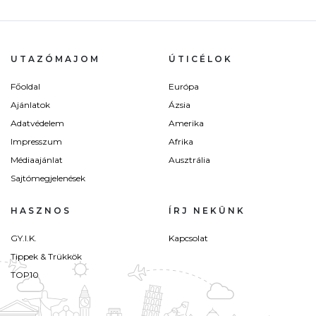
UTAZÓMAJOM
ÚTICÉLOK
Főoldal
Európa
Ajánlatok
Ázsia
Adatvédelem
Amerika
Impresszum
Afrika
Médiaajánlat
Ausztrália
Sajtómegjelenések
HASZNOS
ÍRJ NEKÜNK
GY.I.K.
Kapcsolat
Tippek & Trükkök
TOP10