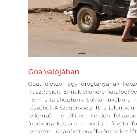
Goa valójában
Goát először egy drogtanyának képze
frusztrációit. Ennek ellenére fiatalból v
nem is találkoztunk. Sokkal inkább a 
részéből. A szegénység itt is jelen va
jellemző mértékben. Ferdén felszögel
fogékonyakat, alatta pedig a főzőtanfo
lemezre. Jógázókat egyébként sokat látn