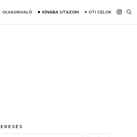
OLVASNIVALÓ
KÍNÁBA UTAZOM
ÚTI CÉLOK
Top 10 látnivalók térképpel
Európa
Tudnivalók az ajánlatok lefoglalásához
Ázsia
Tippek & Trükkök
Amerika
Utazómajom – CitySIM kártya a világutazóknak
Afrika
Interjú
Ausztrália
Élménybeszámolók
Szállodalátogatás
Sajtómegjelenések
KERESÉS