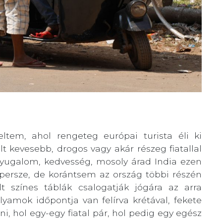
ltem, ahol rengeteg európai turista éli ki
olt kevesebb, drogos vagy akár részeg fiatallal
nyugalom, kedvesség, mosoly árad India ezen
n persze, de korántsem az ország többi részén
t színes táblák csalogatják jógára az arra
lyamok időpontja van felírva krétával, fekete
i, hol egy-egy fiatal pár, hol pedig egy egész