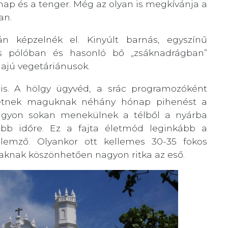
nap és a tenger. Még az olyan is megkívánja a
an.
án képzelnék el. Kinyúlt barnás, egyszínű
zos pólóban és hasonló bő „zsáknadrágban”
 hajú vegetáriánusok.
 is. A hölgy ügyvéd, a srác programozóként
etnek maguknak néhány hónap pihenést a
Nagyon sokan menekülnek a télből a nyárba
abb időre. Ez a fajta életmód leginkább a
llemző. Olyankor ott kellemes 30-35 fokos
zaknak köszönhetően nagyon ritka az eső.