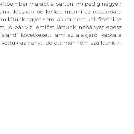
 kerítőember maradt a parton, mi pedig négyen
tunk. Jócskán be kellett menni az óceánba a
m látunk egyet sem, akkor nem kell fizetni az
t, jó pár vízi emlőst láttunk, néhányat egész
Island” következett, ami az alakjáról kapta a
ettük az irányt, de ott már nem szálltunk ki,