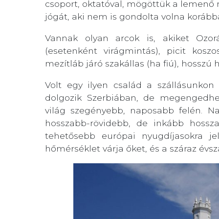
csoport, oktatóval, mögöttük a lemenő 
jógát, aki nem is gondolta volna korább
Vannak olyan arcok is, akiket Ozor
(esetenként virágmintás), picit kos
mezítláb járó szakállas (ha fiú), hosszú
Volt egy ilyen család a szállásunkon
dolgozik Szerbiában, de megengedh
világ szegényebb, naposabb felén. 
hosszabb-rövidebb, de inkább hossz
tehetősebb európai nyugdíjasokra je
hőmérséklet várja őket, és a száraz évs