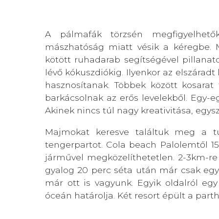
A pálmafák törzsén megfigyelhet
mászhatóság miatt vésik a kéregbe. M
kötött ruhadarab segítségével pillana
lévő kókuszdiókig. Ilyenkor az elszáradt
hasznosítanak. Többek között kosarat 
barkácsolnak az erős levelekből. Egy-eg
Akinek nincs túl nagy kreativitása, egys
Majmokat keresve találtuk meg a tu
tengerpartot. Cola beach Palolemtől 1
járművel megközelíthetetlen. 2-3km-re a
gyalog 20 perc séta után már csak egy
már ott is vagyunk. Egyik oldalról egy
óceán határolja. Két resort épült a parth