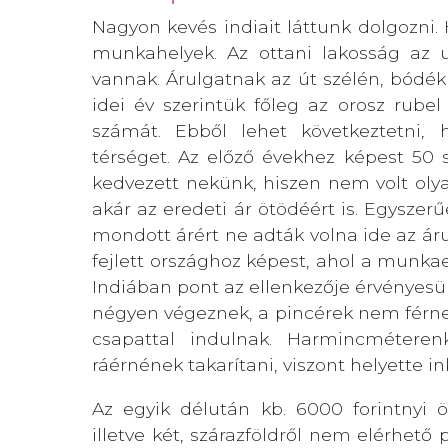
Nagyon kevés indiait láttunk dolgozni. 
munkahelyek. Az ottani lakosság az u
vannak. Árulgatnak az út szélén, bódék
idei év szerintük főleg az orosz rub
számát. Ebből lehet következtetni,
térséget. Az előző évekhez képest 50 s
kedvezett nekünk, hiszen nem volt ol
akár az eredeti ár ötödéért is. Egyszer
mondott árért ne adták volna ide az áru
fejlett országhoz képest, ahol a munkae
Indiában pont az ellenkezője érvényesül
négyen végeznek, a pincérek nem férnek
csapattal indulnak. Harmincméteren
ráérnének takarítani, viszont helyette i
Az egyik délután kb. 6000 forintnyi ö
illetve két, szárazföldről nem elérhet