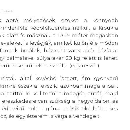
ők apró mélyedések, ezeket a könnyebb
indenféle védőfelszerelés nélkül, a lábukra
tok alatt felmásznak a 10-15 méter magasban
 leveleket is levágják, amiket különféle módon
fonnak belőlük, háztetőt vagy akár házfalat
y pálmalevél súlya akár 20 kg felett is lehet.
zerűen seprűnek használja (egy részét).
risták által kevésbé ismert, ám gyönyörű
5km-re északra fekszik, azonban maga a part
 parttól le kell tenni a robogót, autót, majd
 ereszkedésre van szükség a hegyoldalon, és
 édesvizű, zöld lagúna, másik oldalról a kék
oz, és egy étterem is várja a vendégeit.