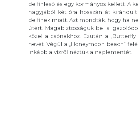
delfinleső és egy kormányos kellett. A
nagyjából két óra hosszán át kirándul
delfinek miatt. Azt mondták, hogy ha ne
útért. Magabiztosságuk be is igazolódot
közel a csónakhoz. Ezután a „Butterfly 
nevét. Végül a „Honeymoon beach” felé v
inkább a vízről néztük a naplementét.