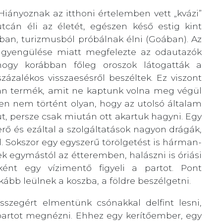
Hiányoznak az itthoni értelemben vett „kvázi”
tcán éli az életét, egészen késő estig kint
ban, turizmusból próbálnak élni (Goában). Az
el gyengülése miatt megfelezte az odautazók
 hogy korábban főleg oroszok látogatták a
zázalékos visszaesésről beszéltek. Ez viszont
yan termék, amit ne kaptunk volna meg végül
űen nem történt olyan, hogy az utolsó általam
t, persze csak miután ott akartuk hagyni. Egy
rő és ezáltal a szolgáltatások nagyon drágák,
. Sokszor egy egyszerű törölgetést is hárman-
 egymástól az étteremben, halászni is óriási
ként egy vízimentő figyeli a partot. Pont
nkább leülnek a koszba, a földre beszélgetni.
sszegért elmentünk csónakkal delfint lesni,
ő partot megnézni. Ehhez egy kerítőember, egy