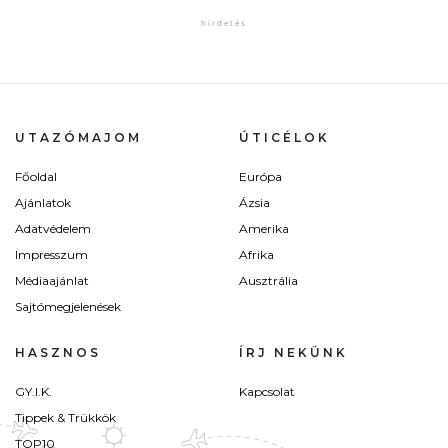
UTAZÓMAJOM
ÚTICÉLOK
Főoldal
Európa
Ajánlatok
Ázsia
Adatvédelem
Amerika
Impresszum
Afrika
Médiaajánlat
Ausztrália
Sajtómegjelenések
HASZNOS
ÍRJ NEKÜNK
GY.I.K.
Kapcsolat
Tippek & Trükkök
TOP10