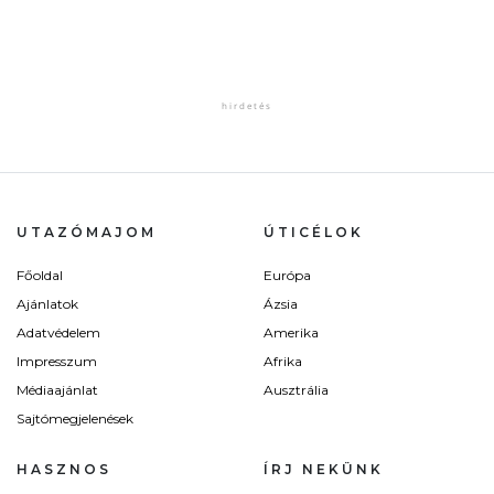
UTAZÓMAJOM
ÚTICÉLOK
Főoldal
Európa
Ajánlatok
Ázsia
Adatvédelem
Amerika
Impresszum
Afrika
Médiaajánlat
Ausztrália
Sajtómegjelenések
HASZNOS
ÍRJ NEKÜNK