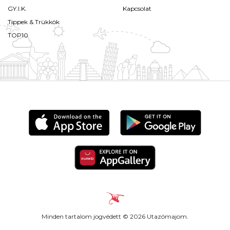
GY.I.K.
Kapcsolat
Tippek & Trükkök
TOP10
Minden tartalom jogvédett © 2026 Utazómajom.