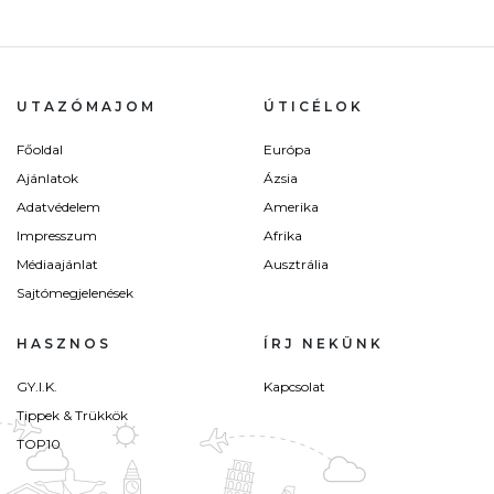
UTAZÓMAJOM
ÚTICÉLOK
Főoldal
Európa
Ajánlatok
Ázsia
Adatvédelem
Amerika
Impresszum
Afrika
Médiaajánlat
Ausztrália
Sajtómegjelenések
HASZNOS
ÍRJ NEKÜNK
GY.I.K.
Kapcsolat
Tippek & Trükkök
TOP10