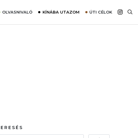
OLVASNIVALÓ
KÍNÁBA UTAZOM
ÚTI CÉLOK
Top 10 látnivalók térképpel
Európa
Tudnivalók az ajánlatok lefoglalásához
Ázsia
Tippek & Trükkök
Amerika
Utazómajom – CitySIM kártya a világutazóknak
Afrika
Interjú
Ausztrália
Élménybeszámolók
Szállodalátogatás
Sajtómegjelenések
KERESÉS