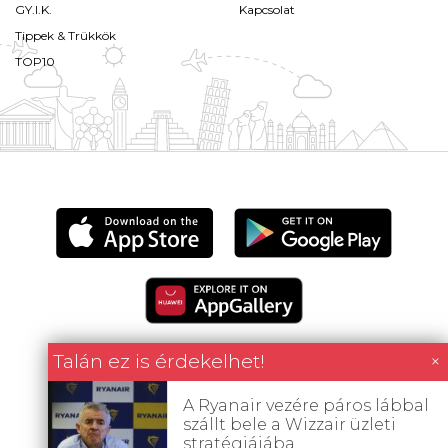
GY.I.K.
Kapcsolat
Tippek & Trükkök
TOP10
Talán ez is érdekelhet!
×
A Ryanair vezére páros lábbal
Minden tartalom jogvédett © 2026 Utazómajom.
szállt bele a Wizzair üzleti
stratégiájába