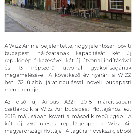
A
Wizz Air ma bejelentette, hogy jelentősen bővíti
budapesti hálózatának kapacitását két új
repülőgép érkezésével, két új útvonal indításával
és 13 népszerű útvonal gyakoriságának
megemelésével. A következő év nyarán a WIZZ
heti 32 újabb járatindulással növeli budapesti
menetrendjét.
Az első új Airbus A321 2018 márciusában
csatlakozik a Wizz Air budapesti flottájához, ezt
2018 májusában követi a második repülőgép. A
két új 230 üléses repülőgéppel a Wizz Air
magyarországi flottája 14 tagúra növekszik, ebből