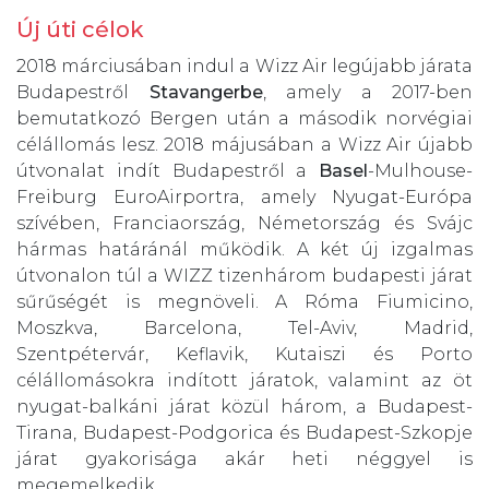
Új úti célok
2018 márciusában indul a Wizz Air legújabb járata
Budapestről
Stavangerbe
, amely a 2017-ben
bemutatkozó Bergen után a második norvégiai
célállomás lesz. 2018 májusában a Wizz Air újabb
útvonalat indít Budapestről a
Basel
-Mulhouse-
Freiburg EuroAirportra, amely Nyugat-Európa
szívében, Franciaország, Németország és Svájc
hármas határánál működik. A két új izgalmas
útvonalon túl a WIZZ tizenhárom budapesti járat
sűrűségét is megnöveli. A Róma Fiumicino,
Moszkva, Barcelona, Tel-Aviv, Madrid,
Szentpétervár, Keflavik, Kutaiszi és Porto
célállomásokra indított járatok, valamint az öt
nyugat-balkáni járat közül három, a Budapest-
Tirana, Budapest-Podgorica és Budapest-Szkopje
járat gyakorisága akár heti néggyel is
megemelkedik.