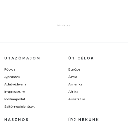
UTAZÓMAJOM
ÚTICÉLOK
Főoldal
Európa
Ajánlatok
Ázsia
Adatvédelem
Amerika
Impresszum
Afrika
Médiaajánlat
Ausztrália
Sajtómegjelenések
HASZNOS
ÍRJ NEKÜNK